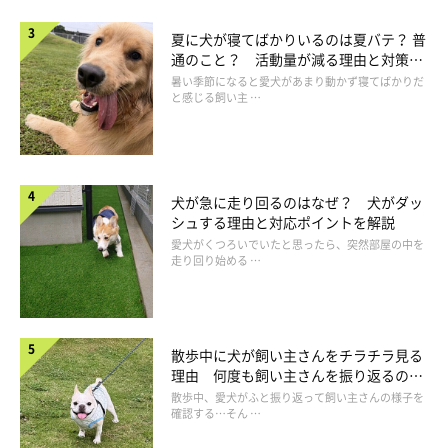
えている隙に、もうひとりが足を拭くとよいでしょう。
夏に犬が寝てばかりいるのは夏バテ？ 普
通のこと？ 活動量が減る理由と対策と
は
暑い季節になると愛犬があまり動かず寝てばかりだ
と感じる飼い主 …
犬が急に走り回るのはなぜ？ 犬がダッ
シュする理由と対応ポイントを解説
愛犬がくつろいでいたと思ったら、突然部屋の中を
走り回り始める …
散歩中に犬が飼い主さんをチラチラ見る
理由 何度も飼い主さんを振り返るのは
なぜ？
散歩中、愛犬がふと振り返って飼い主さんの様子を
正しい足拭きの仕方を動画でチェック！
確認する…そん …