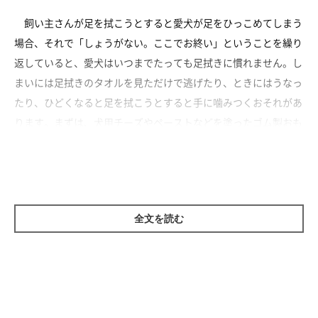
飼い主さんが足を拭こうとすると愛犬が足をひっこめてしまう
場合、それで「しょうがない。ここでお終い」ということを繰り
返していると、愛犬はいつまでたっても足拭きに慣れません。し
まいには足拭きのタオルを見ただけで逃げたり、ときにはうなっ
たり、ひどくなると足を拭こうとすると手に噛みつくおそれがあ
ります。まずは、犬用チーズやペーストなどを塗ったゴム製おも
ちゃをなめさせたり、おやつを与えたり、愛犬が夢中になってい
る間に足を拭くと嫌がりにくくなります。
全文を読む