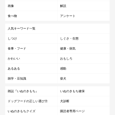
画像
解説
食べ物
アンケート
人気キーワード一覧
しつけ
しぐさ・生態
食事・フード
健康・病気
かわいい
おもしろ
あるある
感動
雑学・豆知識
柴犬
雑誌『いぬのきもち』
いぬのきもち健保
ドッグフードの正しい選び方
犬診断
いぬのきもちクイズ
購読者専用ページ