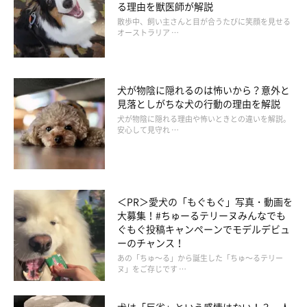
いかがでしたか？ご紹介した作戦や動画を参考に、ぜひ愛犬の足
る理由を獣医師が解説
散歩中、飼い主さんと目が合うたびに笑顔を見せる
をキレイにしてあげてくださいね！
オーストラリア …
監修／家庭犬しつけインストラクター 戸田美由紀先生
文／犬神マツコ
犬が物陰に隠れるのは怖いから？意外と
見落としがちな犬の行動の理由を解説
犬が物陰に隠れる理由や怖いときとの違いを解説。
安心して見守れ …
＜PR＞愛犬の「もぐもぐ」写真・動画を
大募集！#ちゅーるテリーヌみんなでも
ぐもぐ投稿キャンペーンでモデルデビュ
ーのチャンス！
あの「ちゅ～る」から誕生した「ちゅ～るテリー
ヌ」をご存じです …
犬は「反省」という感情はない！？ 人