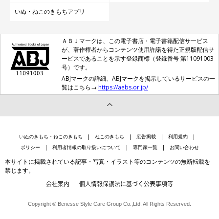
いぬ・ねこのきもちアプリ
ＡＢＪマークは、この電子書店・電子書籍配信サービス
が、著作権者からコンテンツ使用許諾を得た正規版配信サ
ービスであることを示す登録商標（登録番号 第11091003
号）です。
ABJマークの詳細、ABJマークを掲示しているサービスの一
覧はこちら→
https://aebs.or.jp/
いぬのきもち・ねこのきもち
ねこのきもち
広告掲載
利用規約
ポリシー
利用者情報の取り扱いについて
専門家一覧
お問い合わせ
本サイトに掲載されている記事・写真・イラスト等のコンテンツの無断転載を
禁じます。
会社案内
個人情報保護法に基づく公表事項等
Copyright © Benesse Style Care Group Co.,Ltd. All Rights Reserved.