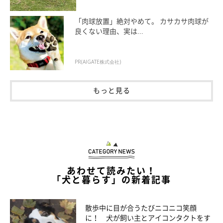
足拭きの慣れさせ方、何となくわかってきたでしょうか？ここで
「肉球放置」絶対やめて。 カサカサ肉球が
一度、動画で見てみましょう♪
良くない理由、実は...
PR(AIGATE株式会社)
もっと見る
あわせて読みたい！
「犬と暮らす」の新着記事
散歩中に目が合うたびニコニコ笑顔
に！ 犬が飼い主とアイコンタクトをす