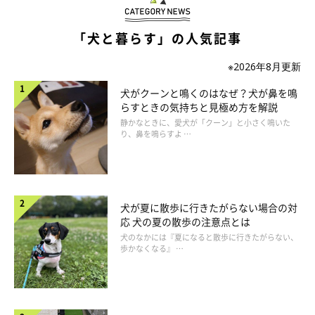
続いてはチョビパパさんからのご投稿による、チョビちゃん（1
才／チワワ）のあごのせ！
「犬と暮らす」の人気記事
※2026年8月更新
犬がクーンと鳴くのはなぜ？犬が鼻を鳴
らすときの気持ちと見極め方を解説
静かなときに、愛犬が「クーン」と小さく鳴いた
り、鼻を鳴らすよ …
犬が夏に散歩に行きたがらない場合の対
応 犬の夏の散歩の注意点とは
犬のなかには『夏になると散歩に行きたがらない、
歩かなくなる』 …
にんじんのぬいぐるみにあごを置いて、なぜか物憂げな表情……
物思いにふけっているのでしょうか？