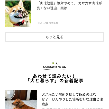
「肉球放置」絶対やめて。 カサカサ肉球が
良くない理由、実は...
PR(AIGATE株式会社)
こちらもおもちゃを枕にしてご機嫌。このあと、おもちゃをあご
もっと見る
枕にしたまま眠ってしまったそうです！
お次はみかんさんからのご投稿。なびちゃん（2才／ウェルシ
ュ・コーギー・ペンブローク）のあごのせです！
あわせて読みたい！
「犬と暮らす」の新着記事
犬が冷たい場所を探して眠るのはな
ぜ？ ひんやりした場所を好む理由と注
意点