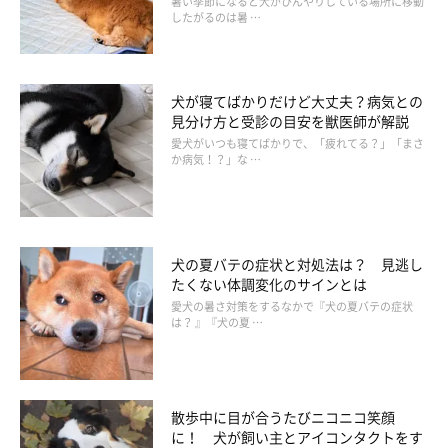
暑い季節になると犬がひんやりしている場所に移動
したがるのは暑 …
犬が寝てばかりだけど大丈夫？病気との
見分け方と受診の目安を獣医師が解説
愛犬がいつも寝てばかりで、「疲れてる？」「まさ
か病気！？」な …
犬の夏バテの症状と対処法は？ 見逃し
たくない体調変化のサインとは
こちらもおもちゃを枕にしてご機嫌。このあと、おもちゃをあご
愛犬の暑さ対策をするなかで『犬の夏バテの症状
は？ 』『犬の夏 …
枕にしたまま眠ってしまったそうです！
お次はみかんさんからのご投稿。なびちゃん（2才／ウェルシ
散歩中に目が合うたびニコニコ笑顔
ュ・コーギー・ペンブローク）のあごのせです！
に！ 犬が飼い主とアイコンタクトをす