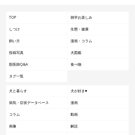
お次は、はるままさんからのご投稿。
TOP
雑学お楽しみ
しつけ
生態・健康
飼い方
漫画・コラム
投稿写真
犬図鑑
獣医師Q&A
食べ物
タグ一覧
犬と暮らす
犬が好き♥
病気・症状データベース
漫画
サンちゃん（1才／柴）は、学校から帰ってきてソファーでくつ
コラム
動画
ろいでいたお姉さんの足にあごのせ。
画像
解説
うっとりリラックスしています！