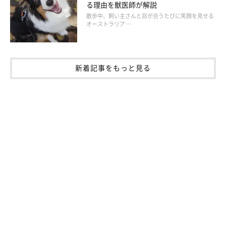
る理由を獣医師が解説
散歩中、飼い主さんと目が合うたびに笑顔を見せる
ふわもこできもちいい❤ほかの犬にあごのせしちゃう犬
オーストラリア …
たち
続いては、同居犬にあごのせしちゃう犬たちのかわいいお写真を
新着記事をもっと見る
ご紹介します！
まずはshibashibaさんからのご投稿。柴の虎之助ちゃんと虎太郎
ちゃんです。