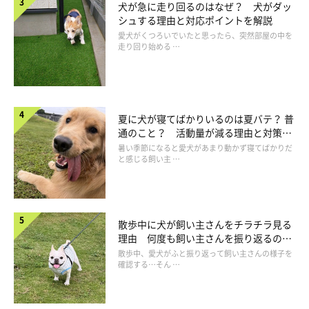
犬が急に走り回るのはなぜ？ 犬がダッ
シュする理由と対応ポイントを解説
nimoriさんからのご投稿、くまちゃん（6才／シー・ズー）のあ
愛犬がくつろいでいたと思ったら、突然部屋の中を
走り回り始める …
ごのせ！
夏に犬が寝てばかりいるのは夏バテ？ 普
通のこと？ 活動量が減る理由と対策と
は
暑い季節になると愛犬があまり動かず寝てばかりだ
と感じる飼い主 …
散歩中に犬が飼い主さんをチラチラ見る
理由 何度も飼い主さんを振り返るのは
なぜ？
散歩中、愛犬がふと振り返って飼い主さんの様子を
確認する…そん …