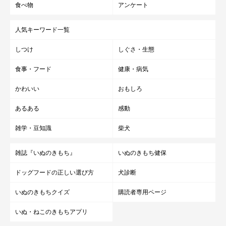
食べ物
アンケート
人気キーワード一覧
しつけ
しぐさ・生態
食事・フード
健康・病気
かわいい
おもしろ
あるある
感動
雑学・豆知識
柴犬
雑誌『いぬのきもち』
いぬのきもち健保
ドッグフードの正しい選び方
犬診断
いぬのきもちクイズ
購読者専用ページ
ふわもこできもちいい❤ほかの犬にあごのせしちゃう犬
たち
いぬ・ねこのきもちアプリ