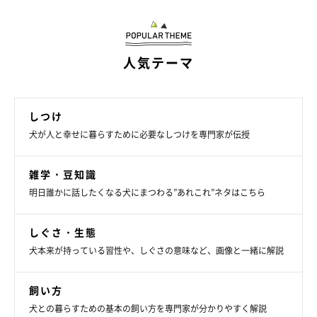
人気テーマ
しつけ
犬が人と幸せに暮らすために必要なしつけを専門家が伝授
雑学・豆知識
1才違いの虎之介ちゃんのおしりに、虎太郎ちゃんがあご乗せし
明日誰かに話したくなる犬にまつわる”あれこれ”ネタはこちら
ています。
嫌がる虎之介ちゃんをよそに、虎太郎君はなんともリラックスし
しぐさ・生態
た表情をしていたそう！
犬本来が持っている習性や、しぐさの意味など、画像と一緒に解説
お次はるーさんからのご投稿。VAREちゃん（2才／ミックス）が
飼い方
犬との暮らすための基本の飼い方を専門家が分かりやすく解説
同居犬のMARちゃんのおなかにあごのせして熟睡しているところ