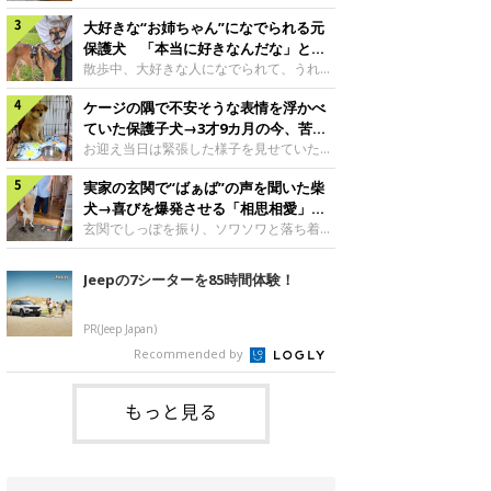
したのでしょうか。今回は、神楽ちゃんの
犬。あれから2カ月、表情や行動にさまざ
成長を飼い主さんと振り返ります！神楽ち
大好きな“お姉ちゃん”になでられる元
まな変化が見られるようになりました。遊
ゃんの成長について聞いた！お迎えから数
び疲れて眠る生後2カ月のなっちゃん遊び
保護犬 「本当に好きなんだな」と感
日後の神楽ちゃん（撮影時生後2カ月）＠
疲れた様子のなっちゃん。@Pkndg_紹介
じる表情にほっこり
散歩中、大好きな人になでられて、うれし
Kus1oKg2vsgdWS2――お迎え当初の神楽
するのは、X（旧Twitter）ユーザー
そうな表情を見せる元保護犬。甘えるよう
ちゃんの様子について教えてください。飼
@Pkndg_さんの愛犬・なっちゃん（取材
ケージの隅で不安そうな表情を浮かべ
な姿に、見ているこちらまでほっこりしま
い主さん： 「お迎え当日から“ヘソ天”で寝
時、生後4カ月／柴犬）。こちらの写真
す。大好きな“お姉ちゃん”に甘える小次郎
ていた保護子犬→3才9カ月の今、苦手
るようなコでし
は、なっちゃんが生後2カ月のころに撮影
くん妹さんになでてもらい、うれしそうな
を克服し頼もしいコに成長！
お迎え当日は緊張した様子を見せていた元
された一枚です。この日、なっちゃんは家
表情を見せる小次郎くん（2026年6月撮
野犬の保護子犬。あれから約3年半、苦手
族と一緒におもちゃで遊んでいました。た
影）。@mika_Jimmy紹介するのは、X（旧
実家の玄関で“ばぁば”の声を聞いた柴
だったことを一つひとつ克服し、家族に寄
くさん遊んで疲れたのか、その後は眠り始
Twitter）ユーザー@mika_Jimmyさんの愛
り添う姿を見せています。お迎え当日、ケ
犬→喜びを爆発させる「相思相愛」な
めたそうです。眠るなっちゃん。
犬・小次郎くん（撮影時5才）。こちら
ージの隅で不安そうにお迎え当日のシルビ
光景にほっこり
玄関でしっぽを振り、ソワソワと落ち着か
@Pkndg_
は、飼い主さんの妹さんと一緒に散歩をし
アちゃん。@nemonemotos今回紹介する
ない様子の柴犬。その先には、大好きな人
たときに撮影したという一枚です。この
のは、X（旧Twitter）ユーザー
との再会が待っていました。玄関でソワソ
Jeepの7シーターを85時間体験！
日、飼い主さんは実家から自宅へ帰る途
@nemonemotosさんの愛犬・シルビアち
ワする福丸くんソワソワした様子を見せる
中、妹さんと公園で待ち合わせ
ゃん（撮影当時、生後推定2カ月）。飼い
福丸くん。@totomo_fukumaru紹介する
主さんが「#最初に撮った一枚」として投
のは、X（旧Twitter）ユーザー
PR(Jeep Japan)
稿した写真には、ケージの隅で不安そうな
@totomo_fukumaruさんが投稿していた
Recommended by
表情を浮かべるシルビアちゃんの姿が写っ
動画。玄関でしっぽを振っているのは、愛
ていました。こちらは、保護犬だったシル
犬・福丸くん（撮影時11才／柴犬）です。
何やらソワソワしている様子が印象的です
もっと見る
が、それにはほっこりする理由がありまし
た。 玄関で聞こえた、うれしい声ばぁば
に会えて喜ぶ福丸くん。@to