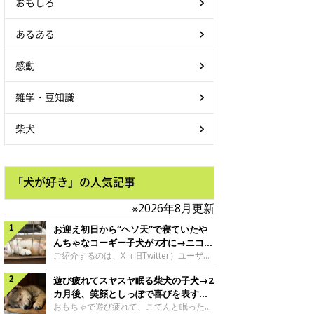
おもしろ
あるある
感動
雑学・豆知識
柴犬
「犬が好き」の人気記事
※2026年8月更新
お迎え初日から“ヘソ天”で寝ていたや
んちゃなコーギー子犬が7才に→ニコニ
コ“コーギースマイル”が魅力のコに成
ご紹介するのは、X（旧Twitter）ユーザー
＠Kus1oKg2vsgdWS2さんの愛犬でウェル
長！
遊び疲れてスヤスヤ眠る柴犬の子犬→2
シュ・コーギー・ペンブロークの神楽ちゃ
ん。今年の8月で7才になるという神楽ちゃ
カ月後、笑顔としっぽで喜びを表すコ
んですが、いったいどんな子犬時代を過ご
に成長！
おもちゃで遊び疲れて、こてんと眠った子