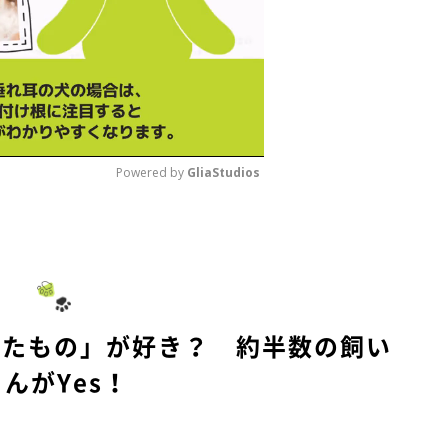
Powered by 
GliaStudios
M
u
t
e
ったもの」が好き？ 約半数の飼い
さんがYes！