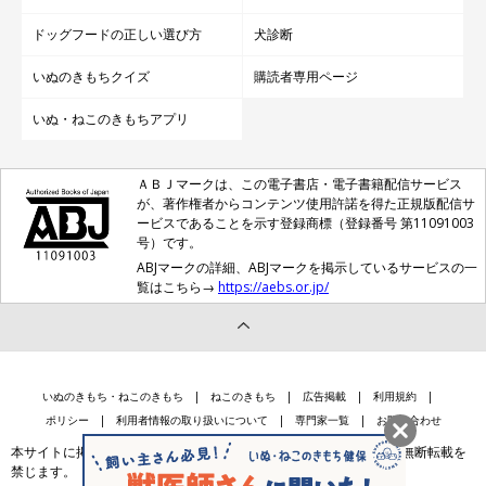
ドッグフードの正しい選び方
犬診断
いぬのきもちクイズ
購読者専用ページ
いぬ・ねこのきもちアプリ
ＡＢＪマークは、この電子書店・電子書籍配信サービス
が、著作権者からコンテンツ使用許諾を得た正規版配信サ
ービスであることを示す登録商標（登録番号 第11091003
号）です。
ABJマークの詳細、ABJマークを掲示しているサービスの一
覧はこちら→
https://aebs.or.jp/
いぬのきもち・ねこのきもち
ねこのきもち
広告掲載
利用規約
ポリシー
利用者情報の取り扱いについて
専門家一覧
お問い合わせ
本サイトに掲載されている記事・写真・イラスト等のコンテンツの無断転載を
禁じます。