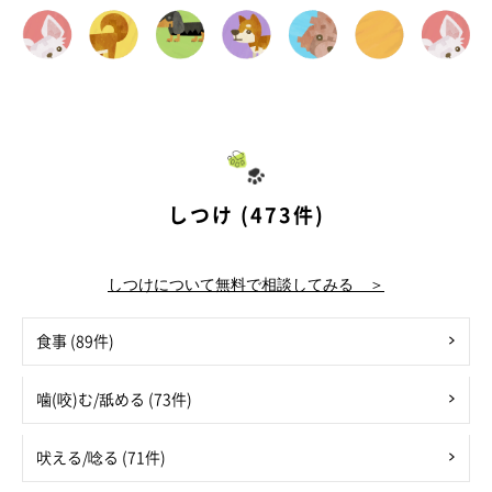
しつけ (473件)
しつけについて無料で相談してみる ＞
食事 (89件)
噛(咬)む/舐める (73件)
吠える/唸る (71件)