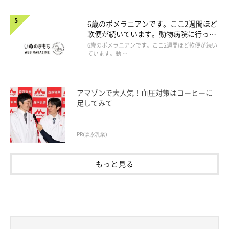
6歳のポメラニアンです。ここ2週間ほど
軟便が続いています。動物病院に行った
ほうがよいですか。
6歳のポメラニアンです。ここ2週間ほど軟便が続い
ています。動 …
アマゾンで大人気！血圧対策はコーヒーに
足してみて
PR(森永乳業)
もっと見る