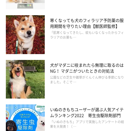
寒くなっても犬のフィラリア予防薬の服
用期間を守りたい理由【獣医師監修】
「肌寒くなってきたし、蚊もいなくなったからフィ
ラリアのお薬も …
犬がマダニに咬まれたら無理に取るのは
NG！ マダニがついたときの対処法
公園などの芝生や雑草がぐんぐん伸びる季節になり
ました。そこで …
いぬのきもちユーザーが選ぶ人気アイテ
ムランキング2022 寄生虫駆除剤部門
「いぬのきもち」アプリで実施したアンケートの結
果を大発表！（ …