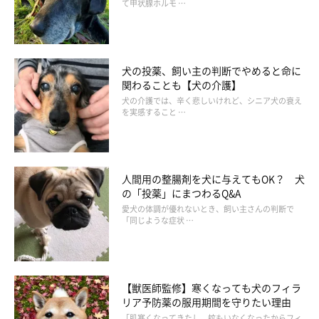
て甲状腺ホルモ …
犬の投薬、飼い主の判断でやめると命に
関わることも【犬の介護】
犬の介護では、辛く悲しいけれど、シニア犬の衰え
を実感すること …
人間用の整腸剤を犬に与えてもOK？ 犬
の「投薬」にまつわるQ&A
愛犬の体調が優れないとき、飼い主さんの判断で
「同じような症状 …
【獣医師監修】寒くなっても犬のフィラ
リア予防薬の服用期間を守りたい理由
「肌寒くなってきたし、蚊もいなくなったからフィ