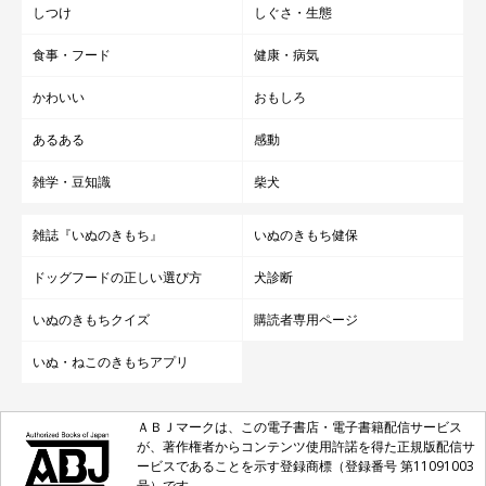
しつけ
しぐさ・生態
食事・フード
健康・病気
かわいい
おもしろ
あるある
感動
雑学・豆知識
柴犬
雑誌『いぬのきもち』
いぬのきもち健保
ドッグフードの正しい選び方
犬診断
いぬのきもちクイズ
購読者専用ページ
いぬ・ねこのきもちアプリ
ＡＢＪマークは、この電子書店・電子書籍配信サービス
が、著作権者からコンテンツ使用許諾を得た正規版配信サ
ービスであることを示す登録商標（登録番号 第11091003
号）です。