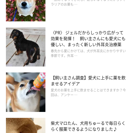
ラリアのお薬も …
〈PR〉 ジェルだからしっかり広がって
効果を発揮！ 飼い主さんにも愛犬にも
優しい、まったく新しい外耳炎治療薬
春先から夏にかけては、犬が外耳炎にかかりやすい
季節です。外耳 …
【飼い主さん調査】愛犬に上手に薬を飲
ませるアイデア
愛犬のお薬を上手に飲ませることはできますか？今
回は、アンケー …
柴犬マロたん、犬用ちゅーるで毎日らく
らく服薬できるようになりました♪