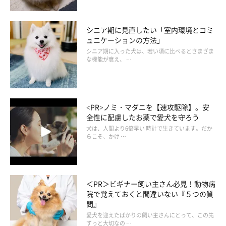
シニア期に見直したい「室内環境とコミ
ュニケーションの方法」
シニア期に入った犬は、若い頃に比べるとさまざま
な機能が衰え、 …
<PR>ノミ・マダニを【速攻駆除】。安
全性に配慮したお薬で愛犬を守ろう
犬は、人間より6倍早い 時計で生きています。だか
らこそ、かけ …
＜PR＞ビギナー飼い主さん必見！動物病
院で覚えておくと間違いない『５つの質
問』
愛犬を迎えたばかりの飼い主さんにとって、この先
ずっと大切なの …