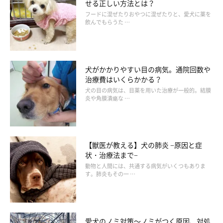
せる正しい方法とは？
フードに混ぜたりおやつに混ぜたりと、愛犬に薬を
飲んでもらうた …
犬がかかりやすい目の病気。通院回数や
治療費はいくらかかる？
犬の目の病気は、目薬を用いた治療が一般的。結膜
炎や角膜潰瘍な …
【獣医が教える】犬の肺炎 −原因と症
状・治療法まで−
動物と人間には、共通する病気がいくつもありま
す。肺炎もその一 …
愛犬のノミ対策～ノミがつく原因、対処