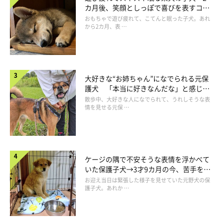
カ月後、笑顔としっぽで喜びを表すコに
成長！
おもちゃで遊び疲れて、こてんと眠った子犬。あれ
から2カ月、表 …
大好きな“お姉ちゃん”になでられる元保
護犬 「本当に好きなんだな」と感じる
表情にほっこり
散歩中、大好きな人になでられて、うれしそうな表
情を見せる元保 …
ケージの隅で不安そうな表情を浮かべて
いた保護子犬→3才9カ月の今、苦手を克
服し頼もしいコに成長！
お迎え当日は緊張した様子を見せていた元野犬の保
護子犬。あれか …