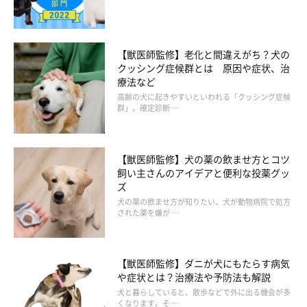
【獣医師監修】老化と間違えがち？犬の
クッシング症候群とは 原因や症状、治
療法など
高齢の犬に起きやすいといわれる「クッシング症候
群」。確定診断 …
【獣医師監修】犬の薬の飲ませ方とコツ
飼い主さんのアイデアと便利な投薬グッ
ズ
犬の薬の飲ませ方が知りたい、犬が動物病院で処方
された薬を嫌が …
【獣医師監修】ダニが犬にもたらす病気
や症状とは？治療法や予防法も解説
犬と暮らしていると、散歩などで外に出る機会が多
くなります。そ …