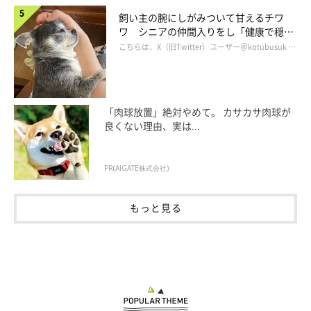
飼い主の腕にしがみついて甘えるチワ
ワ シニアの仲間入りをし「健康で穏や
かな暮らしが続いてほしい」と願う
こちらは、X（旧Twitter）ユーザー＠kotubusuk …
「肉球放置」絶対やめて。 カサカサ肉球が
良くない理由、実は...
PR(AIGATE株式会社)
もっと見る