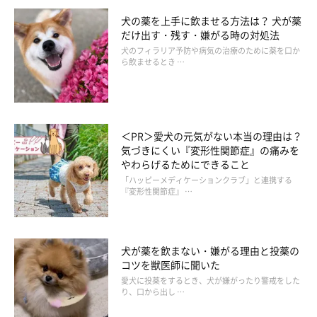
犬の薬を上手に飲ませる方法は？ 犬が薬
だけ出す・残す・嫌がる時の対処法
犬のフィラリア予防や病気の治療のために薬を口か
ら飲ませるとき …
＜PR＞愛犬の元気がない本当の理由は？
気づきにくい『変形性関節症』の痛みを
やわらげるためにできること
「ハッピーメディケーションクラブ」と連携する
『変形性関節症』 …
犬が薬を飲まない・嫌がる理由と投薬の
コツを獣医師に聞いた
愛犬に投薬をするとき、犬が嫌がったり警戒をした
り、口から出し …