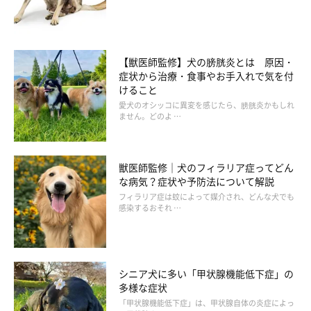
【獣医師監修】犬の膀胱炎とは 原因・
症状から治療・食事やお手入れで気を付
けること
愛犬のオシッコに異変を感じたら、膀胱炎かもしれ
ません。どのよ …
獣医師監修｜犬のフィラリア症ってどん
な病気？症状や予防法について解説
フィラリア症は蚊によって媒介され、どんな犬でも
感染するおそれ …
シニア犬に多い「甲状腺機能低下症」の
多様な症状
「甲状腺機能低下症」は、甲状腺自体の炎症によっ