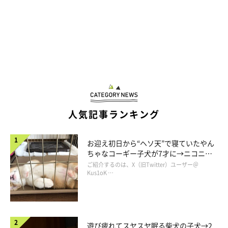
人気記事ランキング
お迎え初日から“ヘソ天”で寝ていたやん
ちゃなコーギー子犬が7才に→ニコニ
コ“コーギースマイル”が魅力のコに成
ご紹介するのは、X（旧Twitter）ユーザー＠
長！
Kus1oK …
遊び疲れてスヤスヤ眠る柴犬の子犬→2