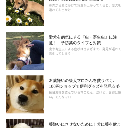
春先から夏にかけて気温が上がってくると、愛犬を
連れてお出かけ …
愛犬を病気にする『虫・寄生虫』に注
意！ 予防薬のタイプと対策
虫や寄生虫による症状はさまざまで、発見が遅れて
悪化してしまう …
お薬嫌いの柴犬マロたんを救うべく、
100円ショップで便利グッズを発見☆彡
毎日お薬を飲んでいるマロたん。だけど、お薬は嫌
い。そんなマロ …
薬嫌いにさせないために！犬に薬を飲ま