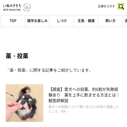
記事をさがす
TOP
雑学お楽しみ
しつけ
生態・健康
飼い方
薬・投薬
「薬・投薬」に関する記事をご紹介しています。
【調査】愛犬への投薬、約6割が失敗経
験あり 薬を上手に飲ませる方法とは｜
獣医師解説
愛犬への投薬について飼い主さん145名に調査した
ところ、約6 …