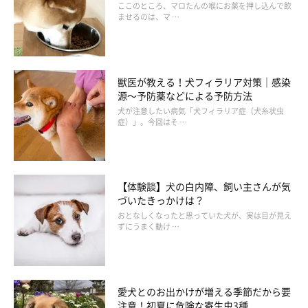
ここのところ、マロたんの喉にお薬を押し込んで飲
ませるのは、マ …
獣医が教える！犬フィラリア対策｜感染
源～予防薬などによる予防方法
犬が注意したい病気「犬フィラリア症（犬糸状虫
症）」。今回はそ …
【体験談】犬の白内障、飼い主さんが気
づいたきっかけは？
おとなしくなったと思っていた犬が、実は目が見え
ずにうまく動け …
愛犬とのお出かけが増える季節だから要
注意！初夏に危険な寄生虫3種