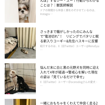
んぼ」するシー・ズー！行動からわかる
ことは？｜獣医師解説
ドアの隙間から仲良く顔をのぞかせているのは、
Instagra …
さっきまで騒がしかったのにみんな
で“電池切れ”！ リビングでパタリと眠
る新入りコーギー&先住ハスキーに反響
紹介するのは、X（旧Twitter）ユーザー@RenaSyu
…
悩んだ末に白と黒の元野犬を同時に迎え
入れて4年が経過→警戒心を解いた現在
の姿は「見ているだけで幸せ」
X（旧Twitter）ユーザー＠ocerodogさんの愛犬・
…
一緒におもちゃをくわえて仲良く走る2