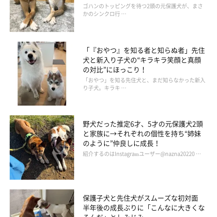
ゴハンのトッピングを待つ2頭の元保護犬が、まさ
かのシンクロ行 …
「『おやつ』を知る者と知らぬ者」先住
犬と新入り子犬の“キラキラ笑顔と真顔
の対比”にほっこり！
「おやつ」を知る先住犬と、まだ知らなかった新入
り子犬。キラキ …
野犬だった推定6才、5才の元保護犬2頭
と家族に→それぞれの個性を持ち“姉妹
のように”仲良しに成長！
紹介するのはInstagramユーザー@nazna20220 …
保護子犬と先住犬がスムーズな初対面
半年後の成長ぶりに「こんなに大きくな