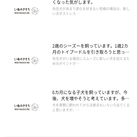
くなった気がします。
先住犬があまり変化を好まない性格の場合は、新し
い犬がストレス …
2歳のシーズーを飼っています。1歳2カ
月のトイプードルを引き取ろうと思って
いますが、仲良くできるでしょうか。
先住犬がいる場合にスムーズに新しい犬を迎えるた
めのポイントが …
6カ月になる子犬を飼っていますが、今
後、犬を増やそうと考えています。多頭
飼いについて注意する点はありますか。
犬を実際に飼われてから注意点もいろいろ出てくる
と思いますが、 …