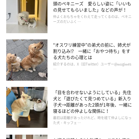
頭のペキニーズ 愛らしい姿に「いいも
の見せてもらいました」などの声が！
仲よくおもちゃをくわえて走ってくるのは、ペキニ
ーズのだいふく …
“オスワリ練習中”の弟犬の前に、姉犬が
割り込み!? 一緒に「おやつ待ち」をす
る犬たちの心理とは
紹介するのは、X（旧Twitter）ユーザー@mugimes
…
「目を合わせないようにしている」先住
犬と「遊びたくて見つめている」新入り
子犬→距離があった2頭が1年後、一緒に
寝るほどの仲よしな関係に！
最初は距離があったけれど、時を経て仲よしになっ
た犬・キッフェ …