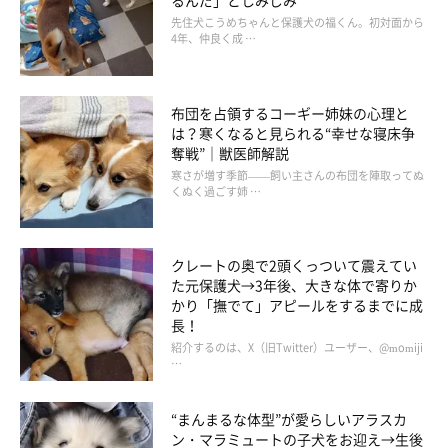
るんだ」としみじみ
先住犬こうめちゃんと保護犬の福くん。初対面から
4年、仲良く成 …
布団を占領するコーギー姉妹の心理と
は？寒くなると見られる“幸せな寝床争
奪戦”｜獣医師解説
寒さが増す季節——飼い主さんの布団を陣取ってぬ
くぬく過ごす姉 …
クレートの奥で2頭くっついて震えてい
た元保護犬→3年後、大きな体で寄りか
かり「撫でて」アピールをするまでに成
長！
紹介するのは、X（旧Twitter）ユーザー、@momiji
…
“まんまるな体型”が愛らしいアラスカ
ン・マラミュートの子犬をお迎え→生後