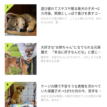
遊び疲れてスヤスヤ眠る柴犬の子犬→2
カ月後、笑顔としっぽで喜びを表すコに
成長！
おもちゃで遊び疲れて、こてんと眠った子犬。あれ
から2カ月、表 …
大好きな“お姉ちゃん”になでられる元保
護犬 「本当に好きなんだな」と感じる
表情にほっこり
散歩中、大好きな人になでられて、うれしそうな表
情を見せる元保 …
ケージの隅で不安そうな表情を浮かべて
いた保護子犬→3才9カ月の今、苦手を克
服し頼もしいコに成長！
お迎え当日は緊張した様子を見せていた元野犬の保
護子犬。あれか …