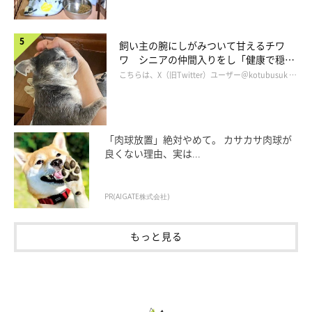
飼い主の腕にしがみついて甘えるチワ
ワ シニアの仲間入りをし「健康で穏や
かな暮らしが続いてほしい」と願う
こちらは、X（旧Twitter）ユーザー＠kotubusuk …
「肉球放置」絶対やめて。 カサカサ肉球が
良くない理由、実は...
PR(AIGATE株式会社)
もっと見る