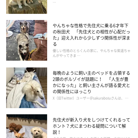
…
やんちゃな性格で先住犬に乗る6才年下
の秋田犬 「先住犬との相性が心配だっ
た」迎え入れから少しずつ関係性が深ま
る
優しい性格のとらくんの家に、やんちゃな紫遥ちゃ
んがやってきま …
毎晩のように飼い主のベッドを占領する
2頭のボルゾイが話題に！ 「人生が豊
かになった」と飼い主さんが語る愛犬と
の関係性にほっこり
X（旧Twitter）ユーザー＠sakuraboluさんは、 …
先住犬が新入り犬をしつけてくれるって
ホント？犬にまつわる疑問について解
説！