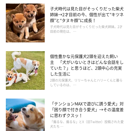
子犬時代は見た目がそっくりだった柴犬
姉妹→2才目前の今、個性が出て“キツネ
顔”と“タヌキ顔”に成長！
子犬時代は見た目がそっくりだった柴犬姉妹。2才
目前の現在は、 …
個性豊かな元保護犬2頭を迎えた飼い
主 「犬がいないときはどんな会話をし
ていた？」と思うほど、2頭中心の充実
した生活に
2頭の元保護犬、リリーちゃんとハリーくんと暮ら
しているのは、 …
「テンションMAXで遊びに誘う愛犬」対
「困り顔で付き合う愛犬」→その温度差
に思わずクスッ！
「煽るな、煽るな」とX（旧Twitter）投稿された愛
犬たち …