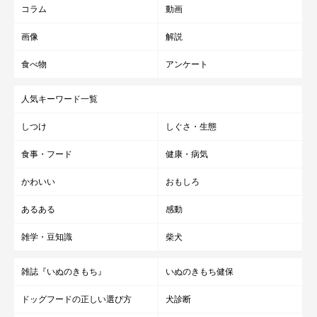
コラム
動画
画像
解説
食べ物
アンケート
人気キーワード一覧
しつけ
しぐさ・生態
食事・フード
健康・病気
かわいい
おもしろ
あるある
感動
雑学・豆知識
柴犬
雑誌『いぬのきもち』
いぬのきもち健保
ドッグフードの正しい選び方
犬診断