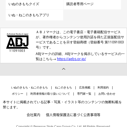
いぬのきもちクイズ
購読者専用ページ
いぬ・ねこのきもちアプリ
ＡＢＪマークは、この電子書店・電子書籍配信サービス
が、著作権者からコンテンツ使用許諾を得た正規版配信サ
ービスであることを示す登録商標（登録番号 第11091003
号）です。
ABJマークの詳細、ABJマークを掲示しているサービスの一
覧はこちら→
https://aebs.or.jp/
いぬのきもち・ねこのきもち
ねこのきもち
広告掲載
利用規約
ポリシー
利用者情報の取り扱いについて
専門家一覧
お問い合わせ
本サイトに掲載されている記事・写真・イラスト等のコンテンツの無断転載を
禁じます。
会社案内
個人情報保護法に基づく公表事項等
Copyright © Benesse Style Care Group Co.,Ltd. All Rights Reserved.