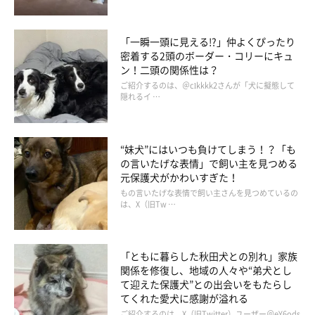
「一瞬一頭に見える!?」仲よくぴったり
密着する2頭のボーダー・コリーにキュ
ン！二頭の関係性は？
ご紹介するのは、＠clkkkk2さんが「犬に擬態して
隠れるイ …
“妹犬”にはいつも負けてしまう！？「も
の言いたげな表情」で飼い主を見つめる
元保護犬がかわいすぎた！
もの言いたげな表情で飼い主さんを見つめているの
は、X（旧Tw …
「ともに暮らした秋田犬との別れ」家族
関係を修復し、地域の人々や“弟犬とし
て迎えた保護犬”との出会いをもたらし
てくれた愛犬に感謝が溢れる
ご紹介するのは、X（旧Twitter）ユーザー＠eY6ods