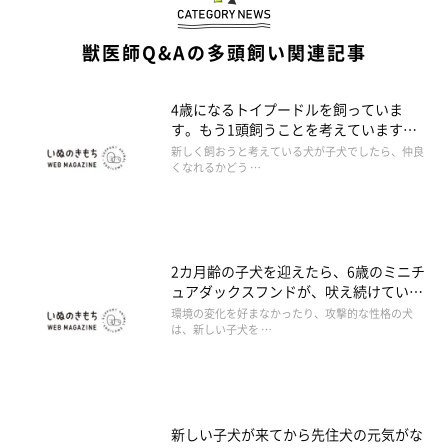
獣医師Q&Aの多頭飼い関連記事
4歳になるトイプードルを飼っていま
す。もう1頭飼うことを考えています
が、仲良くなれるか心配です。また、サ
新しく飼おうと考えている犬が子犬でしたら、仲良
ークルの中で9時間くらい過ごすことに
くなれるかどう …
なりますが大丈夫でしょうか。
2カ月齢の子犬を迎えたら、6歳のミニチ
ュアダックスフンドが、吠え続けていま
す。
環境の変化を好まなかったり、攻撃的な性格の犬
は、新しい子犬を …
新しい子犬が来てから先住犬の元気がな