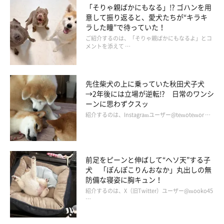
「そりゃ親ばかにもなる」!? ゴハンを用
意して振り返ると、愛犬たちが“キラキ
ラした瞳”で待っていた！
ご紹介するのは、「そりゃ親ばかにもなるよ」とコ
メントを添えて …
先住柴犬の上に乗っていた秋田犬子犬
→2年後には立場が逆転!? 日常のワンシ
ーンに思わずクスッ
紹介するのは、Instagramユーザー@temotemor …
前足をピーンと伸ばして“ヘソ天”する子
犬 「ぽんぽこりんおなか」丸出しの無
防備な寝姿に胸キュン！
紹介するのは、X（旧Twitter）ユーザー@mooko45
…