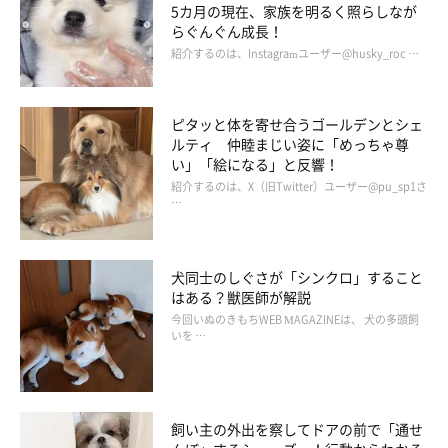
5カ月の現在、家族を明るく照らしなが
らぐんぐん成長！
紹介するのは、Instagramユーザー@husky_roc …
ピタッと体を寄せ合うゴールデンとシェ
ルティ 仲睦まじい姿に「めっちゃ尊
い」「絵になる」と反響！
紹介するのは、X（旧Twitter）ユーザー@pu_sp1さ
…
犬同士のしぐさが「シンクロ」すること
はある？獣医師が解説
今回いぬのきもちWEB MAGAZINEは、 犬の多頭飼
いを …
飼い主の外出を察してドアの前で「通せ