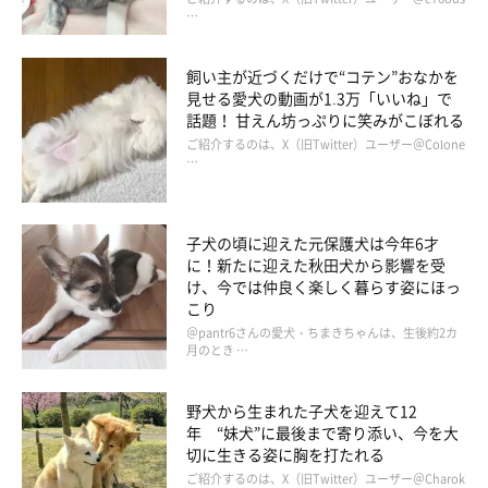
…
飼い主が近づくだけで“コテン”おなかを
見せる愛犬の動画が1.3万「いいね」で
話題！ 甘えん坊っぷりに笑みがこぼれる
ご紹介するのは、X（旧Twitter）ユーザー＠Colone
…
子犬の頃に迎えた元保護犬は今年6才
に！新たに迎えた秋田犬から影響を受
け、今では仲良く楽しく暮らす姿にほっ
こり
＠pantr6さんの愛犬・ちまきちゃんは、生後約2カ
月のとき …
野犬から生まれた子犬を迎えて12
年 “妹犬”に最後まで寄り添い、今を大
切に生きる姿に胸を打たれる
ご紹介するのは、X（旧Twitter）ユーザー＠Charok