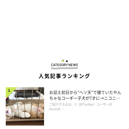
人気記事ランキング
お迎え初日から“ヘソ天”で寝ていたやん
ちゃなコーギー子犬が7才に→ニコニ
コ“コーギースマイル”が魅力のコに成
ご紹介するのは、X（旧Twitter）ユーザー＠
長！
Kus1oK …