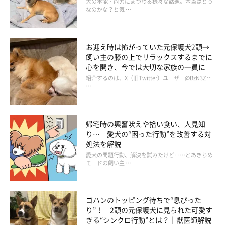
犬の本能・能力にまつわる様々な話題。本当はどう
なのかな？と気 …
お迎え時は怖がっていた元保護犬2頭→
飼い主の膝の上でリラックスするまでに
心を開き、今では大切な家族の一員に
紹介するのは、X（旧Twitter）ユーザー@BzN3Zrr
…
帰宅時の興奮吠えや拾い食い、人見知
り… 愛犬の“困った行動”を改善する対
処法を解説
愛犬の問題行動、解決を試みたけど……とあきらめ
モードの飼い主 …
ゴハンのトッピング待ちで“息ぴった
り”！ 2頭の元保護犬に見られた可愛す
ぎる“シンクロ行動”とは？｜獣医師解説