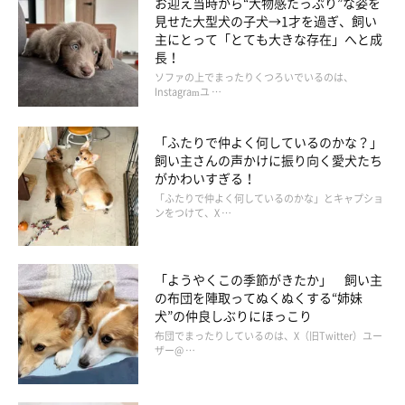
お迎え当時から“大物感たっぷり”な姿を
見せた大型犬の子犬→1才を過ぎ、飼い
主にとって「とても大きな存在」へと成
長！
ソファの上でまったりくつろいでいるのは、
Instagramユ …
「ふたりで仲よく何しているのかな？」
飼い主さんの声かけに振り向く愛犬たち
がかわいすぎる！
「ふたりで仲よく何しているのかな」とキャプショ
ンをつけて、X …
「ようやくこの季節がきたか」 飼い主
の布団を陣取ってぬくぬくする“姉妹
犬”の仲良しぶりにほっこり
布団でまったりしているのは、X（旧Twitter）ユー
ザー@ …