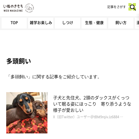
記事をさがす
TOP
雑学お楽しみ
しつけ
生態・健康
飼い方
多頭飼い
「多頭飼い」に関する記事をご紹介しています。
子犬と先住犬、2頭のダックスがくっつ
いて眠る姿にほっこり 寄り添うような
様子が愛おしい
X（旧Twitter）ユーザー＠tBM9rqivJz6884 …