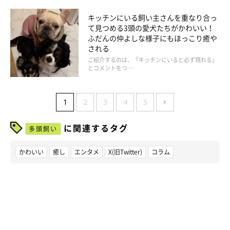
キッチンにいる飼い主さんを重なり合っ
て見つめる3頭の愛犬たちがかわいい！
ふだんの仲よしな様子にもほっこり癒や
される
ご紹介するのは、「キッチンにいると必ず現れる」
とコメントをつ …
1
2
3
4
5
に関連するタグ
多頭飼い
かわいい
癒し
エンタメ
X(旧Twitter)
コラム