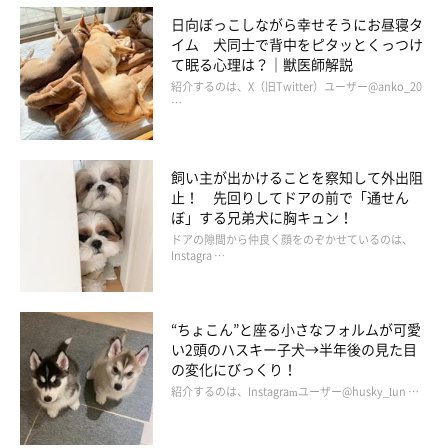
日向ぼっこしながら幸せそうにお昼寝タ
イム 犬同士で背中をピタッとくっつけ
て眠る心理は？｜獣医師解説
紹介するのは、X（旧Twitter）ユーザー@anko_20
…
飼い主が出かけることを察知して外出阻
止！ 先回りしてドアの前で「通せん
ぼ」する兄弟犬に胸キュン！
ドアの隙間から仲良く顔をのぞかせているのは、
Instagra …
“ちょこん”と座る小さなフォルムが可愛
い2頭のハスキー子犬→半年後の見た目
の変化にびっくり！
紹介するのは、Instagramユーザー@husky_lun …