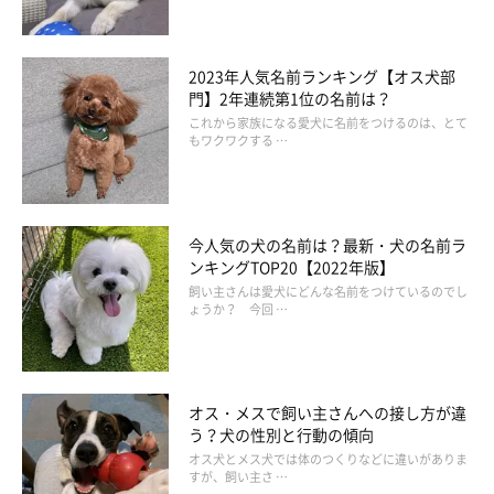
2023年人気名前ランキング【オス犬部
門】2年連続第1位の名前は？
これから家族になる愛犬に名前をつけるのは、とて
もワクワクする …
今人気の犬の名前は？最新・犬の名前ラ
ンキングTOP20【2022年版】
飼い主さんは愛犬にどんな名前をつけているのでし
ょうか？ 今回 …
オス・メスで飼い主さんへの接し方が違
う？犬の性別と行動の傾向
オス犬とメス犬では体のつくりなどに違いがありま
すが、飼い主さ …