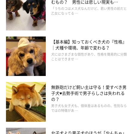
むもの？ 男性には悲しい現実も…
「うちのコはメス犬なんだけど、若い男性の前だと
乙女になってる …
【基本編】知っておくべき犬の『性格』
｜犬種や環境、年齢で変わる？
犬にはさまざまな個性があり、性格を簡易的に分類
ことはできませ …
無鉄砲だけど飼い主は守る！愛すべき男
子犬♥去勢手術で男子らしさは失われる
の？
男子犬も女子犬も、個体差はあるものの、性別なら
ではの特徴があ …
女子犬より男子犬のほうが「やんちゃ」