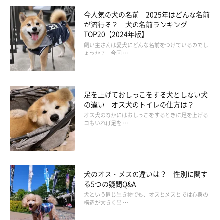
今人気の犬の名前 2025年はどんな名前
が流行る？ 犬の名前ランキング
TOP20【2024年版】
飼い主さんは愛犬にどんな名前をつけているのでし
ょうか？ 今回 …
足を上げておしっこをする犬としない犬
の違い オス犬のトイレの仕方は？
オス犬のなかにはおしっこをするときに足を上げる
コもいれば足を …
犬のオス・メスの違いは？ 性別に関す
る5つの疑問Q&A
犬という同じ生き物でも、オスとメスとでは心身の
構造が大きく異 …