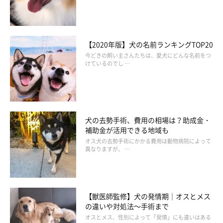
【2020年版】犬の名前ランキングTOP20
今どきの飼い主さんたちは、愛犬にどんな名前をつ
けているのでし …
犬の去勢手術、費用の相場は？助成金・
補助金が活用できる地域も
オス犬の去勢手術にかかる費用は動物病院によって
異なりますが、 …
【獣医師監修】犬の発情期｜オスとメス
の違いや対処法～手術まで
オスとメス、性別によって「発情」にも違いはある