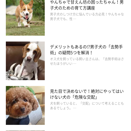
やんちゃで甘えん坊の困ったちゃん！男
子犬のための育て方講座
男子犬のしつけ方に悩んでいる方必見！やんちゃな
男子犬でも、性 …
デメリットもあるの!?男子犬の「去勢手
術」の疑問5つを解消！
オス犬を飼っている飼い主さんは、「去勢手術はさ
せたほうがいい …
見た目で決めないで！絶対にやってはい
けない犬の「危険な交配」
犬を飼っていると、「交配」について考えることも
あるでしょう。 …