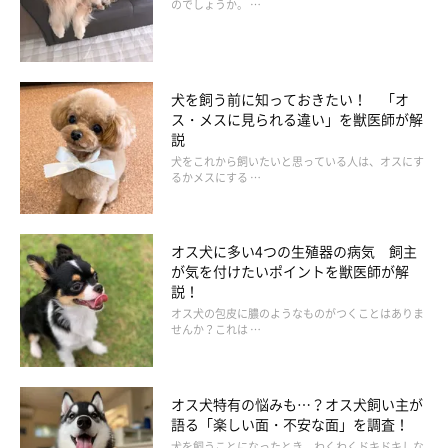
のでしょうか。 …
犬を飼う前に知っておきたい！ 「オ
ス・メスに見られる違い」を獣医師が解
説
犬をこれから飼いたいと思っている人は、オスにす
るかメスにする …
オス犬に多い4つの生殖器の病気 飼主
が気を付けたいポイントを獣医師が解
説！
オス犬の包皮に膿のようなものがつくことはありま
せんか？これは …
オス犬特有の悩みも…？オス犬飼い主が
語る「楽しい面・不安な面」を調査！
犬を飼うことになったとき、わくわくドキドキしな