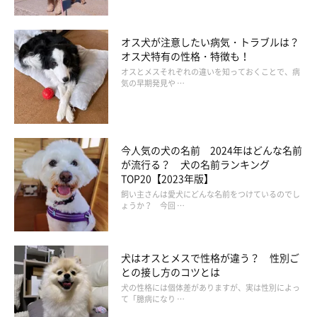
オス犬が注意したい病気・トラブルは？
オス犬特有の性格・特徴も！
オスとメスそれぞれの違いを知っておくことで、病
気の早期発見や …
今人気の犬の名前 2024年はどんな名前
が流行る？ 犬の名前ランキング
TOP20【2023年版】
飼い主さんは愛犬にどんな名前をつけているのでし
ょうか？ 今回 …
犬はオスとメスで性格が違う？ 性別ご
との接し方のコツとは
犬の性格には個体差がありますが、実は性別によっ
て「臆病になり …