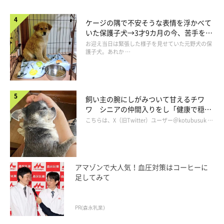
ケージの隅で不安そうな表情を浮かべて
いた保護子犬→3才9カ月の今、苦手を克
服し頼もしいコに成長！
お迎え当日は緊張した様子を見せていた元野犬の保
護子犬。あれか …
飼い主の腕にしがみついて甘えるチワ
ワ シニアの仲間入りをし「健康で穏や
かな暮らしが続いてほしい」と願う
こちらは、X（旧Twitter）ユーザー＠kotubusuk …
アマゾンで大人気！血圧対策はコーヒーに
足してみて
PR(森永乳業)