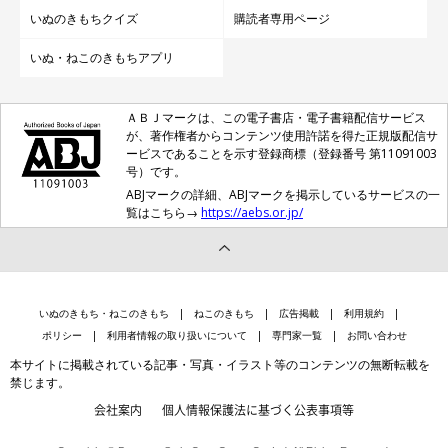
いぬのきもちクイズ
購読者専用ページ
いぬ・ねこのきもちアプリ
ＡＢＪマークは、この電子書店・電子書籍配信サービス
が、著作権者からコンテンツ使用許諾を得た正規版配信サ
ービスであることを示す登録商標（登録番号 第11091003
号）です。
ABJマークの詳細、ABJマークを掲示しているサービスの一
覧はこちら→
https://aebs.or.jp/
いぬのきもち・ねこのきもち
ねこのきもち
広告掲載
利用規約
ポリシー
利用者情報の取り扱いについて
専門家一覧
お問い合わせ
本サイトに掲載されている記事・写真・イラスト等のコンテンツの無断転載を
禁じます。
会社案内
個人情報保護法に基づく公表事項等