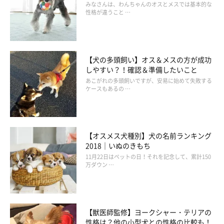
みなさんは、わんちゃんのオスとメスでは基本的な
性格が違うこと …
【犬の多頭飼い】オス＆メスの方が成功
しやすい？！確認＆準備したいこと
あこがれの多頭飼いですが、安易に始めて失敗する
ケースもあるの …
【オスメス犬種別】犬の名前ランキング
2018｜いぬのきもち
11月22日はペットの日！それを記念して、累計150
万ダウン …
【獣医師監修】ヨークシャー・テリアの
性格は？他の小型犬との性格の比較も！