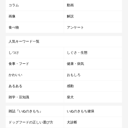
コラム
動画
画像
解説
食べ物
アンケート
人気キーワード一覧
しつけ
しぐさ・生態
食事・フード
健康・病気
かわいい
おもしろ
あるある
感動
雑学・豆知識
柴犬
雑誌『いぬのきもち』
いぬのきもち健保
ドッグフードの正しい選び方
犬診断