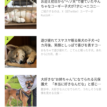
お迎え初日から“ヘソ天”で寝ていたやん
ちゃなコーギー子犬が7才に→ニコニ
コ“コーギースマイル”が魅力のコに成
ご紹介するのは、X（旧Twitter）ユーザー＠
長！
Kus1oK …
遊び疲れてスヤスヤ眠る柴犬の子犬→2
カ月後、笑顔としっぽで喜びを表すコに
成長！
おもちゃで遊び疲れて、こてんと眠った子犬。あれ
から2カ月、表 …
大好きな“お姉ちゃん”になでられる元保
護犬 「本当に好きなんだな」と感じる
表情にほっこり
散歩中、大好きな人になでられて、うれしそうな表
情を見せる元保 …