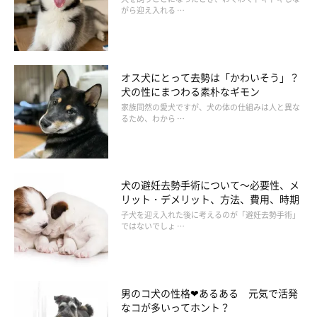
がら迎え入れる …
オス犬にとって去勢は「かわいそう」？
犬の性にまつわる素朴なギモン
家族同然の愛犬ですが、犬の体の仕組みは人と異な
るため、わから …
犬の避妊去勢手術について～必要性、メ
リット・デメリット、方法、費用、時期
子犬を迎え入れた後に考えるのが「避妊去勢手術」
ではないでしょ …
男のコ犬の性格❤あるある 元気で活発
なコが多いってホント？