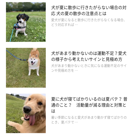
犬が夏に散歩に行きたがらない場合の対
応 犬の夏の散歩の注意点とは
愛犬が夏になると散歩に行きたがらなくなる場合、
どう対応すれば …
犬があまり動かないのは運動不足？愛犬
の様子から考えたいサインと見極め方
犬があまり動かないときに気になる運動不足のサイ
ンや見極め方を …
夏に犬が寝てばかりいるのは夏バテ？ 普
通のこと？ 活動量が減る理由と対策と
は
暑い季節になると愛犬があまり動かず寝てばかりの
とき、夏バテで …