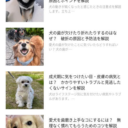
原因とポイントを解説
犬の動きが鈍くなったと感じたときの注意点を解説
します。立ち上 …
犬の歯が欠けたり折れたりするのはな
ぜ？ 破折の原因と予防法を解説
愛犬の歯が欠けたことに気づいたらどうすればい
い？ 犬の歯が …
成犬期に気をつけたい目・皮膚の病気と
は？ かかりやすいトラブルと見逃した
くないサインを解説
犬はライフステージ別に気を付けたい病気やトラブ
ルがあります。 …
愛犬を歯磨き上手なコにするには？ 無
理なく慣れてもらうためのコツを解説