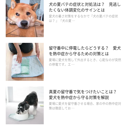
犬の夏バテの症状と対処法は？ 見逃し
たくない体調変化のサインとは
愛犬の暑さ対策をするなかで『犬の夏バテの症状
は？ 』『犬の夏 …
留守番中に停電したらどうする？ 愛犬
を熱中症から守るための対策とは
夏場に愛犬を残して外出するとき、心配なのが突然
の停電です。エ …
真夏の留守番で気をつけたいことは？
愛犬を熱中症から守る対策を解説
夏場に愛犬を留守番させる場合、家の中の熱中症対
策は徹底してお …