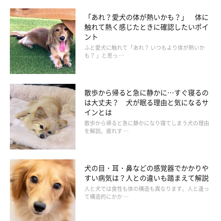
「あれ？愛犬の体が熱いかも？」 体に
触れて熱く感じたときに確認したいポイ
ント
ふと愛犬に触れて「あれ？ いつもより体が熱いか
も？ 」と思っ …
散歩から帰ると急に静かに…すぐ寝るの
は大丈夫？ 犬が眠る理由と気になるサ
インとは
散歩から帰ると急に静かになり寝てしまう犬の理由
を解説。疲れす …
犬の目・耳・鼻などの感覚器でかかりや
すい病気は？人との違いも踏まえて解説
人と犬では食性も体の構造も異なります。人と違っ
て構造的にかか …