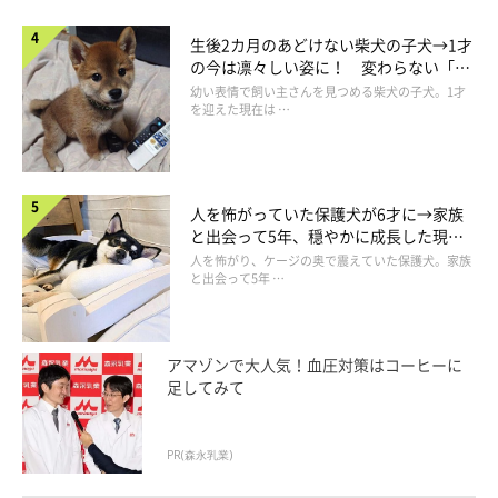
生後2カ月のあどけない柴犬の子犬→1才
の今は凛々しい姿に！ 変わらない「く
りくりおめめ」にもほっこり
幼い表情で飼い主さんを見つめる柴犬の子犬。1才
を迎えた現在は …
人を怖がっていた保護犬が6才に→家族
と出会って5年、穏やかに成長した現在
の姿にグッとくる
人を怖がり、ケージの奥で震えていた保護犬。家族
と出会って5年 …
アマゾンで大人気！血圧対策はコーヒーに
足してみて
PR(森永乳業)