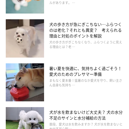
ルがあります。 …
犬の歩き方が急にぎこちない…ふらつく
のは老化？それとも異変？ 考えられる
理由と対処のポイントを解説
犬の歩き方がぎこちなくなり、ふらつくように見え
る理由とは？老 …
暑い夏を快適に、気持ちよく過ごそう！
愛犬のためのプレサマー準備
まもなく夏本番！猛暑のなか愛犬を守り、飼い主さ
ん自身も気持ち …
犬が水を飲まないけど大丈夫？ 犬の水分
不足のサインと水分補給の方法
普段、愛犬は水を飲みますか？ 犬が水を飲まないと
水分不足心配 …