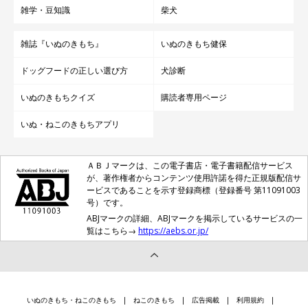
雑学・豆知識
柴犬
雑誌『いぬのきもち』
いぬのきもち健保
ドッグフードの正しい選び方
犬診断
いぬのきもちクイズ
購読者専用ページ
いぬ・ねこのきもちアプリ
ＡＢＪマークは、この電子書店・電子書籍配信サービス
が、著作権者からコンテンツ使用許諾を得た正規版配信サ
ービスであることを示す登録商標（登録番号 第11091003
号）です。
ABJマークの詳細、ABJマークを掲示しているサービスの一
覧はこちら→
https://aebs.or.jp/
いぬのきもち・ねこのきもち
ねこのきもち
広告掲載
利用規約