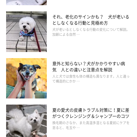
それ、老化のサインかも？ 犬が老いる
としなくなる行動と見極め方
犬が老いるとしなくなる行動の変化について解説。
加齢による自然 …
意外と知らない？犬がかかりやすい病
気 人との違いと注意点を解説
人と犬では食性も体の構造も異なります。人と違っ
て構造的にかか …
夏の愛犬の皮膚トラブル対策に！夏に差
がつくクレンジング＆シャンプーのコツ
換毛期のさなか、また高温多湿となる夏前にケアを
怠ると、毛玉や …