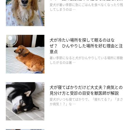
愛犬が暑い季節に急にごはんを食べなくなったり残
犬が食べると危険な食べ物
サプリメント
事故・ケガ防止
してしまうのは …
栄養
病気の兆候
病気の予防
体重
交配
診療費
いぬのきもち相談室
アンチエイジング
熱中症2020
犬が冷たい場所を探して眠るのはな
ぜ？ ひんやりした場所を好む理由と注
意点
暑い季節になると犬がひんやりしている場所に移動
したがるのは暑 …
犬が寝てばかりだけど大丈夫？病気との
見分け方と受診の目安を獣医師が解説
愛犬がいつも寝てばかりで、「疲れてる？」「まさ
か病気！？」な …