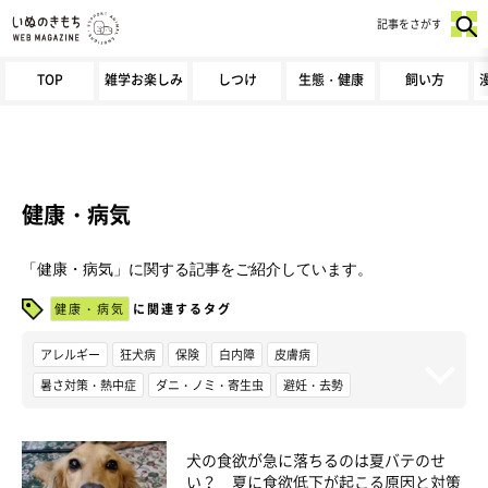
記事をさがす
TOP
雑学お楽しみ
しつけ
生態・健康
飼い方
健康・病気
「健康・病気」に関する記事をご紹介しています。
健康・病気
に関連するタグ
アレルギー
狂犬病
保険
白内障
皮膚病
暑さ対策・熱中症
ダニ・ノミ・寄生虫
避妊・去勢
目の病気
口臭
肥満・ダイエット
予防接種・ワクチン
耳の病気
発情
ストレス
歯周病
動物病院
犬の食欲が急に落ちるのは夏バテのせ
健康管理・健康診断
寒さ対策
薬・投薬
誤飲誤食
介護
い？ 夏に食欲低下が起こる原因と対策