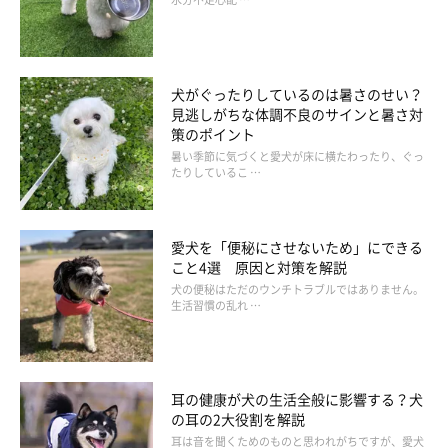
犬がぐったりしているのは暑さのせい？
見逃しがちな体調不良のサインと暑さ対
策のポイント
暑い季節に気づくと愛犬が床に横たわったり、ぐっ
たりしているこ …
愛犬を「便秘にさせないため」にできる
こと4選 原因と対策を解説
犬の便秘はただのウンチトラブルではありません。
生活習慣の乱れ …
耳の健康が犬の生活全般に影響する？犬
の耳の2大役割を解説
耳は音を聞くためのものと思われがちですが、愛犬