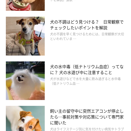
犬の不調はどう見つける？ 日常観察で
チェックしたいポイントを解説
犬の不調を早く見つけるためには、日常観察が大切
といわれていま …
犬の水中毒（低ナトリウム血症）ってな
に？ 犬の水遊び中に注意すること
犬が水遊びなどで水を大量に飲み過ぎると水中毒
（低ナトリウム血 …
飼い主の留守中に突然エアコンが停止し
たら…事前対策や対応策について専門家
に聞いた
犬はライフステージ別に気を付けたい病気やトラブ