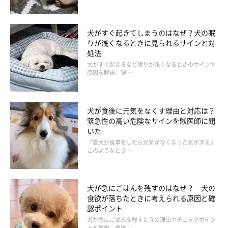
犬がすぐ起きてしまうのはなぜ？犬の眠
りが浅くなるときに見られるサインと対
処法
犬がすぐ起きるなど眠りが浅くなるときのサインや
原因を解説。環 …
犬が食後に元気をなくす理由と対応は？
緊急性の高い危険なサインを獣医師に聞
いた
『愛犬が食事をしたら元気がなくなった気がする』
このようなとき …
犬が急にごはんを残すのはなぜ？ 犬の
食欲が落ちたときに考えられる原因と確
認ポイント
犬が急にごはんを残すときの理由やチェックポイン
トを解説。食欲 …