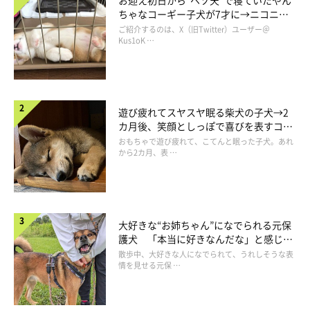
ちゃなコーギー子犬が7才に→ニコニ
コ“コーギースマイル”が魅力のコに成
ご紹介するのは、X（旧Twitter）ユーザー＠
長！
Kus1oK …
遊び疲れてスヤスヤ眠る柴犬の子犬→2
カ月後、笑顔としっぽで喜びを表すコに
成長！
おもちゃで遊び疲れて、こてんと眠った子犬。あれ
から2カ月、表 …
大好きな“お姉ちゃん”になでられる元保
護犬 「本当に好きなんだな」と感じる
表情にほっこり
散歩中、大好きな人になでられて、うれしそうな表
情を見せる元保 …