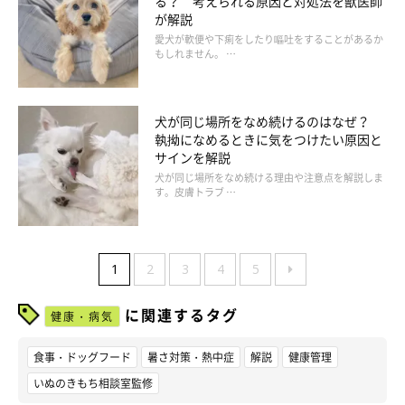
る？ 考えられる原因と対処法を獣医師
が解説
愛犬が軟便や下痢をしたり嘔吐をすることがあるか
もしれません。 …
犬が同じ場所をなめ続けるのはなぜ？
執拗になめるときに気をつけたい原因と
サインを解説
犬が同じ場所をなめ続ける理由や注意点を解説しま
す。皮膚トラブ …
1
2
3
4
5
に関連するタグ
健康・病気
食事・ドッグフード
暑さ対策・熱中症
解説
健康管理
いぬのきもち相談室監修