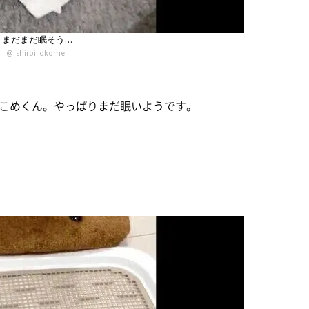
まだまだ眠そう…
@_shiroi_okome_
こめくん。やっぱりまだ眠いようです。