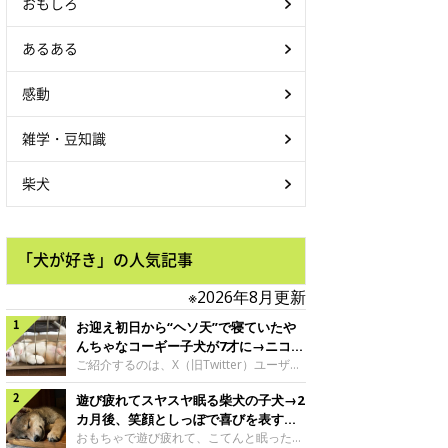
おもしろ
あるある
感動
雑学・豆知識
柴犬
「犬が好き」の人気記事
※2026年8月更新
お迎え初日から“ヘソ天”で寝ていたや
んちゃなコーギー子犬が7才に→ニコニ
コ“コーギースマイル”が魅力のコに成
ご紹介するのは、X（旧Twitter）ユーザー
＠Kus1oKg2vsgdWS2さんの愛犬でウェル
長！
遊び疲れてスヤスヤ眠る柴犬の子犬→2
シュ・コーギー・ペンブロークの神楽ちゃ
ん。今年の8月で7才になるという神楽ちゃ
カ月後、笑顔としっぽで喜びを表すコ
んですが、いったいどんな子犬時代を過ご
に成長！
おもちゃで遊び疲れて、こてんと眠った子