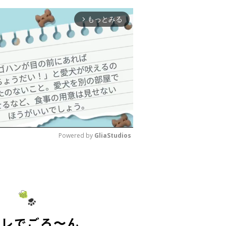
もっとみる
arrow_forward_ios
Powered by 
GliaStudios
M
u
t
e
イレでごろ〜ん