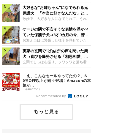
したのでしょうか。今回は、神楽ちゃんの
犬。あれから2カ月、表情や行動にさまざ
成長を飼い主さんと振り返ります！神楽ち
大好きな“お姉ちゃん”になでられる元
まな変化が見られるようになりました。遊
ゃんの成長について聞いた！お迎えから数
び疲れて眠る生後2カ月のなっちゃん遊び
保護犬 「本当に好きなんだな」と感
日後の神楽ちゃん（撮影時生後2カ月）＠
疲れた様子のなっちゃん。@Pkndg_紹介
じる表情にほっこり
散歩中、大好きな人になでられて、うれし
Kus1oKg2vsgdWS2――お迎え当初の神楽
するのは、X（旧Twitter）ユーザー
そうな表情を見せる元保護犬。甘えるよう
ちゃんの様子について教えてください。飼
@Pkndg_さんの愛犬・なっちゃん（取材
ケージの隅で不安そうな表情を浮かべ
な姿に、見ているこちらまでほっこりしま
い主さん： 「お迎え当日から“ヘソ天”で寝
時、生後4カ月／柴犬）。こちらの写真
す。大好きな“お姉ちゃん”に甘える小次郎
ていた保護子犬→3才9カ月の今、苦手
るようなコでし
は、なっちゃんが生後2カ月のころに撮影
くん妹さんになでてもらい、うれしそうな
を克服し頼もしいコに成長！
お迎え当日は緊張した様子を見せていた元
された一枚です。この日、なっちゃんは家
表情を見せる小次郎くん（2026年6月撮
野犬の保護子犬。あれから約3年半、苦手
族と一緒におもちゃで遊んでいました。た
影）。@mika_Jimmy紹介するのは、X（旧
実家の玄関で“ばぁば”の声を聞いた柴
だったことを一つひとつ克服し、家族に寄
くさん遊んで疲れたのか、その後は眠り始
Twitter）ユーザー@mika_Jimmyさんの愛
り添う姿を見せています。お迎え当日、ケ
犬→喜びを爆発させる「相思相愛」な
めたそうです。眠るなっちゃん。
犬・小次郎くん（撮影時5才）。こちら
ージの隅で不安そうにお迎え当日のシルビ
光景にほっこり
玄関でしっぽを振り、ソワソワと落ち着か
@Pkndg_
は、飼い主さんの妹さんと一緒に散歩をし
アちゃん。@nemonemotos今回紹介する
ない様子の柴犬。その先には、大好きな人
たときに撮影したという一枚です。この
のは、X（旧Twitter）ユーザー
との再会が待っていました。玄関でソワソ
「え、こんなセールやってたの？」8
日、飼い主さんは実家から自宅へ帰る途
@nemonemotosさんの愛犬・シルビアち
ワする福丸くんソワソワした様子を見せる
0％OFF以上が続々登場！Amazonの本
中、妹さんと公園で待ち合わせ
ゃん（撮影当時、生後推定2カ月）。飼い
福丸くん。@totomo_fukumaru紹介する
気が...
主さんが「#最初に撮った一枚」として投
のは、X（旧Twitter）ユーザー
PR(Amazon)
稿した写真には、ケージの隅で不安そうな
@totomo_fukumaruさんが投稿していた
Recommended by
表情を浮かべるシルビアちゃんの姿が写っ
動画。玄関でしっぽを振っているのは、愛
ていました。こちらは、保護犬だったシル
犬・福丸くん（撮影時11才／柴犬）です。
何やらソワソワしている様子が印象的です
もっと見る
が、それにはほっこりする理由がありまし
た。 玄関で聞こえた、うれしい声ばぁば
に会えて喜ぶ福丸くん。@to