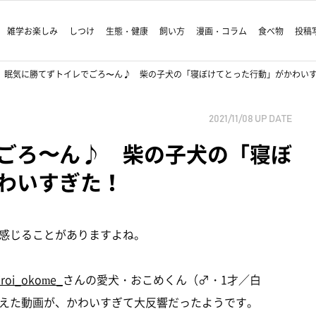
雑学お楽しみ
しつけ
生態・健康
飼い方
漫画・コラム
食べ物
投稿
眠気に勝てずトイレでごろ〜ん♪ 柴の子犬の「寝ぼけてとった行動」がかわい
2021/11/08
UP DATE
ごろ〜ん♪ 柴の子犬の「寝ぼ
わいすぎた！
感じることがありますよね。
iroi_okome_
さんの愛犬・おこめくん（♂・1才／白
えた動画が、かわいすぎて大反響だったようです。