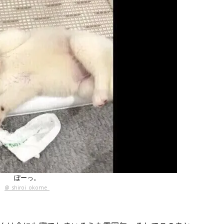
ぼーっ。
@_shiroi_okome_