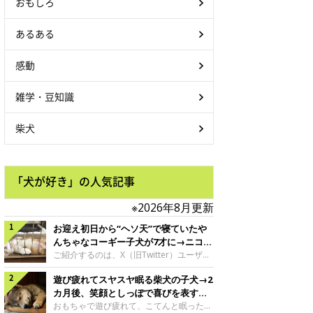
おもしろ
あるある
感動
雑学・豆知識
柴犬
「犬が好き」の人気記事
※2026年8月更新
お迎え初日から“ヘソ天”で寝ていたや
んちゃなコーギー子犬が7才に→ニコニ
コ“コーギースマイル”が魅力のコに成
ご紹介するのは、X（旧Twitter）ユーザー
＠Kus1oKg2vsgdWS2さんの愛犬でウェル
長！
遊び疲れてスヤスヤ眠る柴犬の子犬→2
シュ・コーギー・ペンブロークの神楽ちゃ
ん。今年の8月で7才になるという神楽ちゃ
カ月後、笑顔としっぽで喜びを表すコ
んですが、いったいどんな子犬時代を過ご
に成長！
おもちゃで遊び疲れて、こてんと眠った子