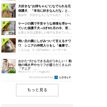
したのでしょうか。今回は、神楽ちゃんの
犬。あれから2カ月、表情や行動にさまざ
成長を飼い主さんと振り返ります！神楽ち
大好きな“お姉ちゃん”になでられる元
まな変化が見られるようになりました。遊
ゃんの成長について聞いた！お迎えから数
び疲れて眠る生後2カ月のなっちゃん遊び
保護犬 「本当に好きなんだな」と感
日後の神楽ちゃん（撮影時生後2カ月）＠
疲れた様子のなっちゃん。@Pkndg_紹介
じる表情にほっこり
散歩中、大好きな人になでられて、うれし
Kus1oKg2vsgdWS2――お迎え当初の神楽
するのは、X（旧Twitter）ユーザー
そうな表情を見せる元保護犬。甘えるよう
ちゃんの様子について教えてください。飼
@Pkndg_さんの愛犬・なっちゃん（取材
ケージの隅で不安そうな表情を浮かべ
な姿に、見ているこちらまでほっこりしま
い主さん： 「お迎え当日から“ヘソ天”で寝
時、生後4カ月／柴犬）。こちらの写真
す。大好きな“お姉ちゃん”に甘える小次郎
ていた保護子犬→3才9カ月の今、苦手
るようなコでし
は、なっちゃんが生後2カ月のころに撮影
くん妹さんになでてもらい、うれしそうな
を克服し頼もしいコに成長！
お迎え当日は緊張した様子を見せていた元
された一枚です。この日、なっちゃんは家
表情を見せる小次郎くん（2026年6月撮
野犬の保護子犬。あれから約3年半、苦手
族と一緒におもちゃで遊んでいました。た
影）。@mika_Jimmy紹介するのは、X（旧
飼い主の腕にしがみついて甘えるチワ
だったことを一つひとつ克服し、家族に寄
くさん遊んで疲れたのか、その後は眠り始
Twitter）ユーザー@mika_Jimmyさんの愛
り添う姿を見せています。お迎え当日、ケ
ワ シニアの仲間入りをし「健康で穏
めたそうです。眠るなっちゃん。
犬・小次郎くん（撮影時5才）。こちら
ージの隅で不安そうにお迎え当日のシルビ
やかな暮らしが続いてほしい」と願う
こちらは、X（旧Twitter）ユーザー＠
@Pkndg_
は、飼い主さんの妹さんと一緒に散歩をし
アちゃん。@nemonemotos今回紹介する
kotubusuke617さんが投稿した写真。写
たときに撮影したという一枚です。この
のは、X（旧Twitter）ユーザー
っているのは、愛犬でチワワのつぶしゃん
おかたづけもできる点がうれしい！ 動
日、飼い主さんは実家から自宅へ帰る途
@nemonemotosさんの愛犬・シルビアち
（本名：こつぶちゃん）です。飼い主さん
物の鳴き声やセリフが盛りだくさんの
中、妹さんと公園で待ち合わせ
ゃん（撮影当時、生後推定2カ月）。飼い
の腕にしがみつくつぶしゃん（撮影時6
「アニア ...
主さんが「#最初に撮った一枚」として投
才）＠kotubusuke617撮影当時の状況に
PR(タカラトミー｜Hugkum)
稿した写真には、ケージの隅で不安そうな
ついて伺うと、飼い主さんはこう教えてく
Recommended by
表情を浮かべるシルビアちゃんの姿が写っ
れました。飼い主さん： 「ある休日のこ
ていました。こちらは、保護犬だったシル
とです。私がソファに座った途端にひざの
上にのってきたので、そのままなでながら
もっと見る
テレビを見ていたのですが、微動だにしな
いので気になって見てみると、腕にしがみ
つくような形で気持ちよさそうに