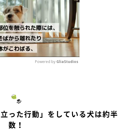
Powered by 
GliaStudios
M
u
t
e
際立った行動」をしている犬は約半
数！