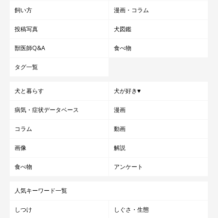
飼い方
漫画・コラム
投稿写真
犬図鑑
獣医師Q&A
食べ物
タグ一覧
犬と暮らす
犬が好き♥
病気・症状データベース
漫画
コラム
動画
画像
解説
食べ物
アンケート
人気キーワード一覧
しつけ
しぐさ・生態