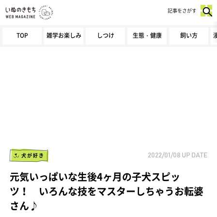
記事をさがす
TOP
雑学お楽しみ
しつけ
生態・健康
飼い方
犬が好き
2022/01/08
UP DATE
元気いっぱいな生後4ヶ月の子犬スピッ
ツ！ いろんな技をマスターしちゃうお転婆
さん♪