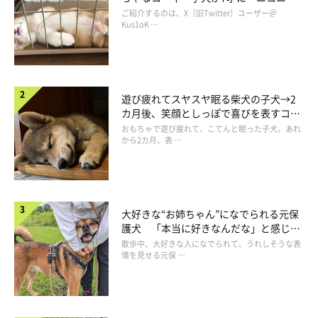
コ“コーギースマイル”が魅力のコに成
ご紹介するのは、X（旧Twitter）ユーザー＠
長！
Kus1oK …
遊び疲れてスヤスヤ眠る柴犬の子犬→2
カ月後、笑顔としっぽで喜びを表すコに
成長！
おもちゃで遊び疲れて、こてんと眠った子犬。あれ
から2カ月、表 …
大好きな“お姉ちゃん”になでられる元保
護犬 「本当に好きなんだな」と感じる
表情にほっこり
散歩中、大好きな人になでられて、うれしそうな表
情を見せる元保 …