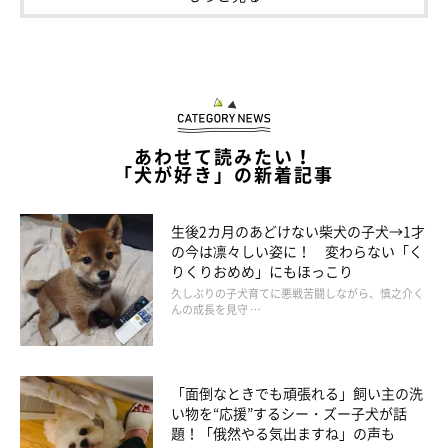
あわせて読みたい！
「犬が好き」の新着記事
生後2カ月のあどけない柴犬の子犬→1才
の今は凛々しい姿に！ 変わらない「く
りくりおめめ」にもほっこり
久しぶりの子犬育てに悪戦苦闘しながら、慎之介く
んの成長を見守 …
「面倒なときでも頑張れる」飼い主の洗
い物を“応援”するシー・ズー子犬が話
題！「俄然やる気出ますね」の声も