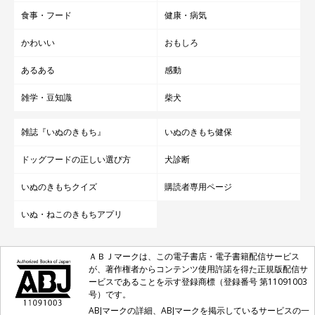
食事・フード
健康・病気
かわいい
おもしろ
あるある
感動
雑学・豆知識
柴犬
雑誌『いぬのきもち』
いぬのきもち健保
ドッグフードの正しい選び方
犬診断
いぬのきもちクイズ
購読者専用ページ
いぬ・ねこのきもちアプリ
ＡＢＪマークは、この電子書店・電子書籍配信サービス
が、著作権者からコンテンツ使用許諾を得た正規版配信サ
ービスであることを示す登録商標（登録番号 第11091003
号）です。
ABJマークの詳細、ABJマークを掲示しているサービスの一