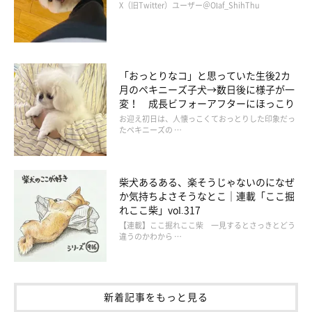
X（旧Twitter）ユーザー＠Olaf_ShihThu
「おっとりなコ」と思っていた生後2カ
月のペキニーズ子犬→数日後に様子が一
変！ 成長ビフォーアフターにほっこり
お迎え初日は、人懐っこくておっとりした印象だっ
たペキニーズの …
柴犬あるある、楽そうじゃないのになぜ
か気持ちよさそうなとこ｜連載「ここ掘
れここ柴」vol.317
【連載】ここ掘れここ柴 一見するとさっきとどう
違うのかわから …
新着記事をもっと見る