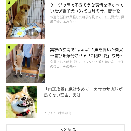
ケージの隅で不安そうな表情を浮かべて
いた保護子犬→3才9カ月の今、苦手を克
服し頼もしいコに成長！
お迎え当日は緊張した様子を見せていた元野犬の保
護子犬。あれか …
実家の玄関で“ばぁば”の声を聞いた柴犬
→喜びを爆発させる「相思相愛」な光景
にほっこり
玄関でしっぽを振り、ソワソワと落ち着かない様子
の柴犬。その先 …
「肉球放置」絶対やめて。 カサカサ肉球が
良くない理由、実は...
PR(AIGATE株式会社)
もっと見る