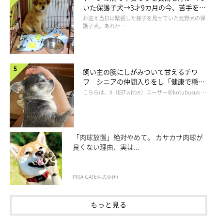
いた保護子犬→3才9カ月の今、苦手を克
服し頼もしいコに成長！
お迎え当日は緊張した様子を見せていた元野犬の保
護子犬。あれか …
飼い主の腕にしがみついて甘えるチワ
ワ シニアの仲間入りをし「健康で穏や
かな暮らしが続いてほしい」と願う
こちらは、X（旧Twitter）ユーザー＠kotubusuk …
「肉球放置」絶対やめて。 カサカサ肉球が
良くない理由、実は...
PR(AIGATE株式会社)
もっと見る
プロフィール