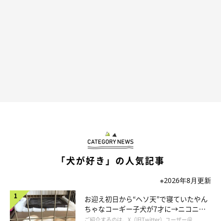
「犬が好き」の人気記事
※2026年8月更新
お迎え初日から“ヘソ天”で寝ていたやん
ちゃなコーギー子犬が7才に→ニコニ
関連記事:
コ“コーギースマイル”が魅力のコに成
「知ってるぞ！こっちのほうが効率がイイって
ご紹介するのは、X（旧Twitter）ユーザー＠