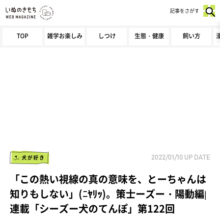
記事をさがす
TOP
雑学お楽しみ
しつけ
生態・健康
飼い方
犬が好き
2022/01/10
UP DATE
「この熱い視線の真の意味を、とーちゃんは
知りもしない」(ﾆﾔﾘｯ)。策士ーズー・陽動編|
連載「シーズー犬のてんぽ」第122回