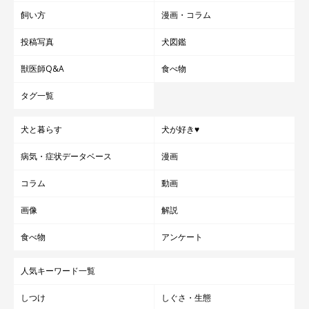
飼い方
漫画・コラム
投稿写真
犬図鑑
獣医師Q&A
食べ物
タグ一覧
犬と暮らす
犬が好き♥
病気・症状データベース
漫画
コラム
動画
画像
解説
食べ物
アンケート
人気キーワード一覧
しつけ
しぐさ・生態