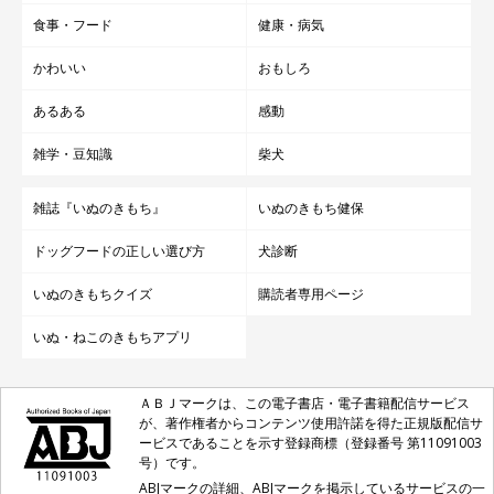
食事・フード
健康・病気
かわいい
おもしろ
あるある
感動
雑学・豆知識
柴犬
雑誌『いぬのきもち』
いぬのきもち健保
ドッグフードの正しい選び方
犬診断
いぬのきもちクイズ
購読者専用ページ
いぬ・ねこのきもちアプリ
ＡＢＪマークは、この電子書店・電子書籍配信サービス
が、著作権者からコンテンツ使用許諾を得た正規版配信サ
ービスであることを示す登録商標（登録番号 第11091003
号）です。
ABJマークの詳細、ABJマークを掲示しているサービスの一