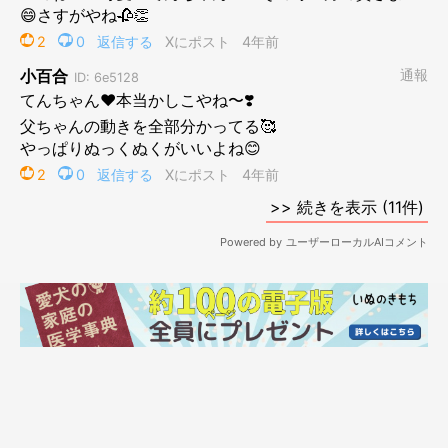
ポカポカあったかいんやわ。。
どいてくれへんかなぁー
あ、そや！
水飲みに行くフリして戸を開けてもらお
ほら、どいた！
てんぽ