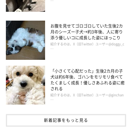
…
お腹を見せてゴロゴロしていた生後2カ
月のシーズー子犬→約3年後、人に寄り
添う優しいコに成長した姿にほっこり
紹介するのは、X（旧Twitter）ユーザー@doggy_c
…
「小さくて心配だった」生後2カ月の子
犬は約6年後、ゴハンをモリモリ食べて
たくましく成長！優しさあふれる姿に癒
される
紹介するのは、X（旧Twitter）ユーザー@ginchan
…
新着記事をもっと見る