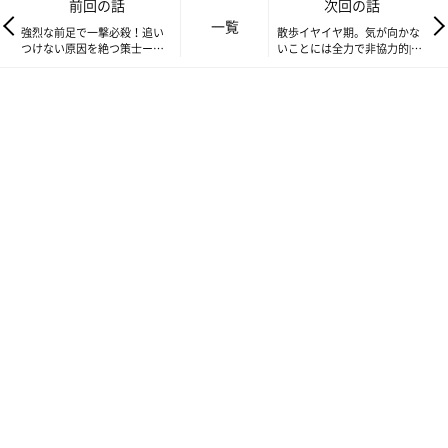
前回の話
次回の話
一覧
強烈な前足で一撃必殺！追い
散歩イヤイヤ期。気が向かな
つけない原因を絶つ策士ーズ
いことには全力で非協力的|連
ー・根絶編|連載「シーズー犬
載「シーズー犬のてんぽ」第
のてんぽ」第121回
123回