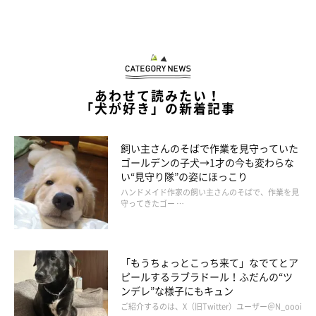
幸池重季（だんな）
「いぬのきもち」ほか、児童書や教育誌イラストを中心としたイ
ラスト制作をはじめ、パッケージイラスト、ゲームイラスト、キ
ャラクターデザインなど様々な媒体やジャンルで活動。
あわせて読みたい！
「犬が好き」の新着記事
日本プロ野球「オリックス・バファローズ」の公式マスコットの
デザインを手がける（バファローブル・バファローベル）京都在
飼い主さんのそばで作業を見守っていた
住。
ゴールデンの子犬→1才の今も変わらな
「あうんのてんぽ」本編では、だんなとして登場する。
い“見守り隊”の姿にほっこり
ハンドメイド作家の飼い主さんのそばで、作業を見
守ってきたゴー …
AUNITEM(犬グッズSHOP)
てんぽyoutubeチャンネル
「もうちょっとこっち来て」なでてとア
ピールするラブラドール！ふだんの“ツ
ンデレ”な様子にもキュン
ご紹介するのは、X（旧Twitter）ユーザー＠N_oooi