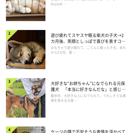
長！
Kus1oK …
ことをな!!」策士ーズー・奇襲編|連載「シーズ
ー犬のてんぽ」第120回
【連載】シーズー犬のてんぽ いちいち待ってられん！シーズーは
意外と策士である
関連記事:
遊び疲れてスヤスヤ眠る柴犬の子犬→2
強烈な前足で一撃必殺！追いつけない原因を絶
カ月後、笑顔としっぽで喜びを表すコに
つ策士ーズー・根絶編|連載「シーズー犬のてん
成長！
おもちゃで遊び疲れて、こてんと眠った子犬。あれ
ぽ」第121回
【連載】シーズー犬のてんぽ ここが急所ってことも分かっとるん
から2カ月、表 …
やで！ シーズーは意外と策士（根絶編）
大好きな“お姉ちゃん”になでられる元保
護犬 「本当に好きなんだな」と感じる
表情にほっこり
散歩中、大好きな人になでられて、うれしそうな表
情を見せる元保 …
ケージの隅で不安そうな表情を浮かべて