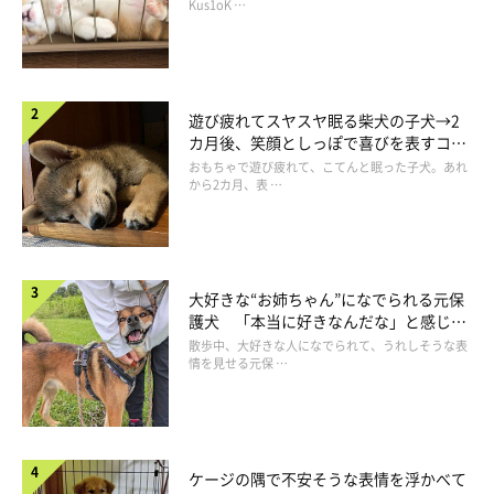
長！
Kus1oK …
遊び疲れてスヤスヤ眠る柴犬の子犬→2
カ月後、笑顔としっぽで喜びを表すコに
成長！
おもちゃで遊び疲れて、こてんと眠った子犬。あれ
から2カ月、表 …
大好きな“お姉ちゃん”になでられる元保
護犬 「本当に好きなんだな」と感じる
表情にほっこり
散歩中、大好きな人になでられて、うれしそうな表
情を見せる元保 …
ケージの隅で不安そうな表情を浮かべて