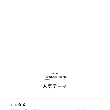
なで仲良くね♪
人気テーマ
エンタメ
着物姿であけましておめでとう！