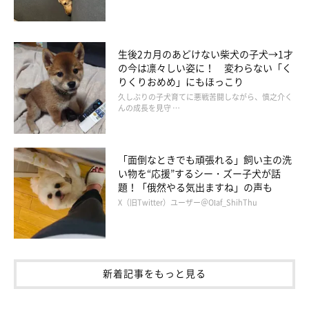
生後2カ月のあどけない柴犬の子犬→1才
の今は凛々しい姿に！ 変わらない「く
りくりおめめ」にもほっこり
久しぶりの子犬育てに悪戦苦闘しながら、慎之介く
んの成長を見守 …
ツリーの前で家族揃って記念撮影しているのは、コタロウくんフ
ァミリーです。みんなカメラ目線でポーズがしっかり決まってい
「面倒なときでも頑張れる」飼い主の洗
ます。柔らかい毛色や毛並みもとってもキュートですね。
い物を“応援”するシー・ズー子犬が話
題！「俄然やる気出ますね」の声も
X（旧Twitter）ユーザー＠Olaf_ShihThu
トイプードルは賢くて活発な子が多いそうですが、毛色ごとに性
格が違うと言われています。自立心が高く、おてんばな子もいれ
ば、甘えん坊でわがままな子もいます。どの子も愛おしいくてず
っとずっと一緒にいたいですよね。
新着記事をもっと見る
今年のクリスマスは何をプレゼントしてもらうのかな？家族みん