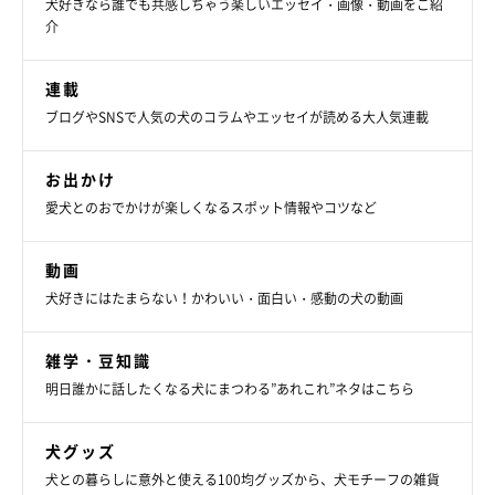
犬好きなら誰でも共感しちゃう楽しいエッセイ・画像・動画をご紹
介
連載
ブログやSNSで人気の犬のコラムやエッセイが読める大人気連載
お出かけ
愛犬とのおでかけが楽しくなるスポット情報やコツなど
動画
犬好きにはたまらない！かわいい・面白い・感動の犬の動画
雑学・豆知識
明日誰かに話したくなる犬にまつわる”あれこれ”ネタはこちら
しっとりおしとやかな着物姿を披露してくれているのは、チワワ
犬グッズ
のピノコちゃん。お正月、実家に帰省したときのお写真です。お
犬との暮らしに意外と使える100均グッズから、犬モチーフの雑貨