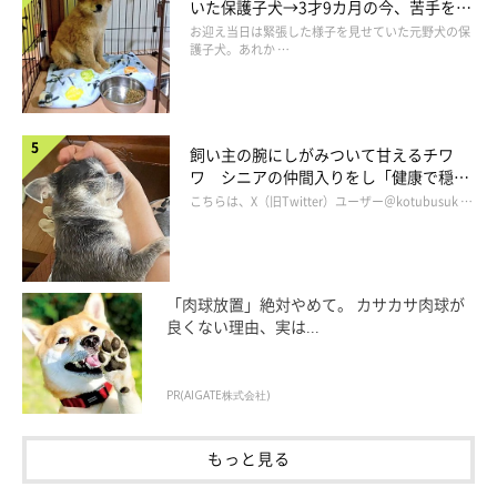
いた保護子犬→3才9カ月の今、苦手を克
お友達と一緒に「Trick or Treat！」
服し頼もしいコに成長！
お迎え当日は緊張した様子を見せていた元野犬の保
護子犬。あれか …
コスチュームがばっちり決まっているのは、ミニチュア・ダック
スフンドのパトラちゃん。ワンちゃん用のコスチュームも最近は
たくさん出回っていますよね。海外のハロウィンイベントには、
飼い主の腕にしがみついて甘えるチワ
ワ シニアの仲間入りをし「健康で穏や
かなりユニークなコスプレをしたワンちゃん達が、大勢来るそう
かな暮らしが続いてほしい」と願う
こちらは、X（旧Twitter）ユーザー＠kotubusuk …
ですよ。
こんな可愛い２人組が来たら、たくさんお菓子をあげたくなっち
ゃいますね。ジャック・オー・ランタンに囲まれてハロウィンら
「肉球放置」絶対やめて。 カサカサ肉球が
良くない理由、実は...
しい1枚です。
PR(AIGATE株式会社)
もっと見る