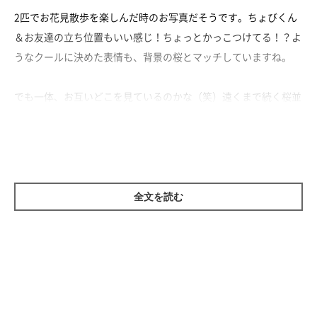
2匹でお花見散歩を楽しんだ時のお写真だそうです。ちょびくん
＆お友達の立ち位置もいい感じ！ちょっとかっこつけてる！？よ
うなクールに決めた表情も、背景の桜とマッチしていますね。
でも一体、お互いどこを見ているのかな（笑）遠くまで続く桜並
木を眺めているのかな？移りゆく季節を一緒に感じることの出来
るお友達がいるって素敵ですね♪
全文を読む
どんな夢を見ているのか？