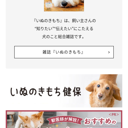
文／ishikawaA
※写真はスマホアプリ「まいにちのいぬ・ねこのきもち」で投稿
『いぬのきもち』は、飼い主さんの
されたものです。
“知りたい”“伝えたい”にこたえる
犬のこと総合雑誌です。
雑誌『いぬのきもち』