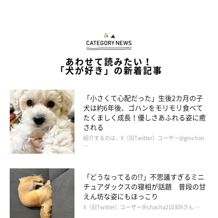
あわせて読みたい！
「犬が好き」の新着記事
「小さくて心配だった」生後2カ月の子
犬は約6年後、ゴハンをモリモリ食べて
たくましく成長！優しさあふれる姿に癒
される
家族みんなでメリークリスマス！
紹介するのは、X（旧Twitter）ユーザー@ginchan
…
「どうなってるの!?」不思議すぎるミニ
チュアダックスの寝相が話題 普段の甘
えん坊な姿にもほっこり
X（旧Twitter）ユーザー＠chacha210309さん …