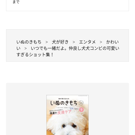
母さんチワワと再会した子供達はきっと嬉しかったでしょうね。
まで
4匹揃っての着物姿はなんだか迫力があります。とはいえ、小さ
くて可愛いチワワたち。寒い冬はお母さんの近くで、ほっこり幸
せなひと時を過ごしてくださいね。
いぬのきもち
犬が好き
エンタメ
かわい
い
いつでも一緒だよ。仲良し犬犬コンビの可愛い
あえてカメラ目線を狙わないイケメン君も、なんとも言えない表
すぎるショット集！
情でカメラを見つめるワンちゃんたちも、大好きなお友達や家族
との幸せな日々が垣間見れる素敵なショットばかりです。
コスチュームを着てイベントに参加したり、家族まったり過ごし
たり、とても楽しそう！やっぱりペットは飼い主さんはもちろん
周りの人を心の底から幸せにしてくれますね。
ワンちゃん同士もいつまでも仲良く、そして飼い主さんともずっ
とずっと一緒に幸せに暮らせますように。