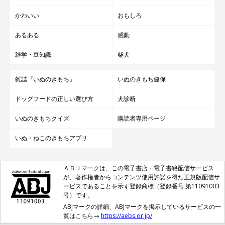
かわいい
おもしろ
あるある
感動
雑学・豆知識
柴犬
雑誌『いぬのきもち』
いぬのきもち健保
ドッグフードの正しい選び方
犬診断
いぬのきもちクイズ
購読者専用ページ
いぬ・ねこのきもちアプリ
ＡＢＪマークは、この電子書店・電子書籍配信サービス
が、著作権者からコンテンツ使用許諾を得た正規版配信サ
ービスであることを示す登録商標（登録番号 第11091003
号）です。
ABJマークの詳細、ABJマークを掲示しているサービスの一
覧はこちら→
https://aebs.or.jp/