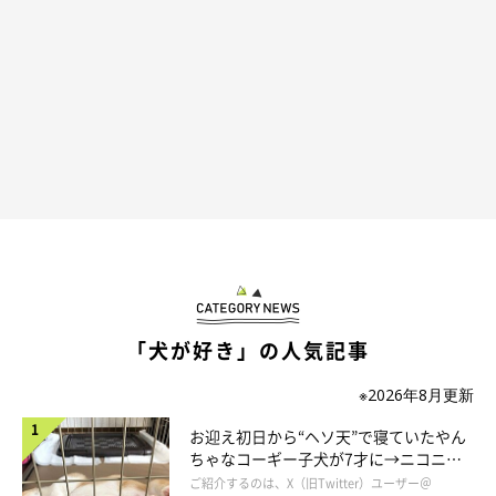
Happy Halloween
「犬が好き」の人気記事
※2026年8月更新
お迎え初日から“ヘソ天”で寝ていたやん
ちゃなコーギー子犬が7才に→ニコニ
コ“コーギースマイル”が魅力のコに成
ご紹介するのは、X（旧Twitter）ユーザー＠