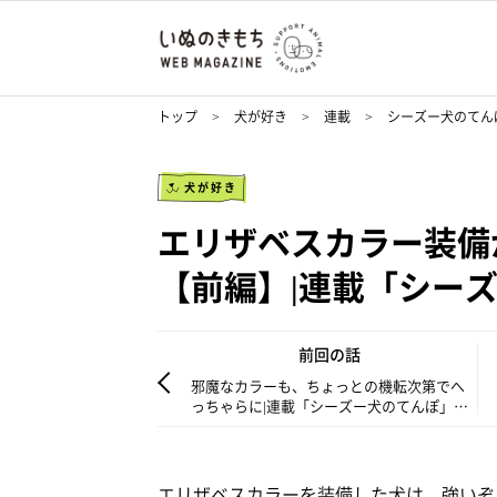
トップ
犬が好き
連載
シーズー犬のてん
犬が好き
エリザベスカラー装備
【前編】|連載「シーズ
前回の話
邪魔なカラーも、ちょっとの機転次第でへ
っちゃらに|連載「シーズー犬のてんぽ」第
130回
エリザベスカラーを装備した犬は、強いぞ