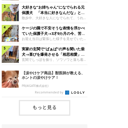
したのでしょうか。今回は、神楽ちゃんの
犬。あれから2カ月、表情や行動にさまざ
成長を飼い主さんと振り返ります！神楽ち
大好きな“お姉ちゃん”になでられる元
まな変化が見られるようになりました。遊
ゃんの成長について聞いた！お迎えから数
び疲れて眠る生後2カ月のなっちゃん遊び
保護犬 「本当に好きなんだな」と感
日後の神楽ちゃん（撮影時生後2カ月）＠
疲れた様子のなっちゃん。@Pkndg_紹介
じる表情にほっこり
散歩中、大好きな人になでられて、うれし
Kus1oKg2vsgdWS2――お迎え当初の神楽
するのは、X（旧Twitter）ユーザー
そうな表情を見せる元保護犬。甘えるよう
ちゃんの様子について教えてください。飼
@Pkndg_さんの愛犬・なっちゃん（取材
ケージの隅で不安そうな表情を浮かべ
な姿に、見ているこちらまでほっこりしま
い主さん： 「お迎え当日から“ヘソ天”で寝
時、生後4カ月／柴犬）。こちらの写真
す。大好きな“お姉ちゃん”に甘える小次郎
ていた保護子犬→3才9カ月の今、苦手
るようなコでし
は、なっちゃんが生後2カ月のころに撮影
くん妹さんになでてもらい、うれしそうな
を克服し頼もしいコに成長！
お迎え当日は緊張した様子を見せていた元
された一枚です。この日、なっちゃんは家
表情を見せる小次郎くん（2026年6月撮
野犬の保護子犬。あれから約3年半、苦手
族と一緒におもちゃで遊んでいました。た
影）。@mika_Jimmy紹介するのは、X（旧
実家の玄関で“ばぁば”の声を聞いた柴
だったことを一つひとつ克服し、家族に寄
くさん遊んで疲れたのか、その後は眠り始
Twitter）ユーザー@mika_Jimmyさんの愛
り添う姿を見せています。お迎え当日、ケ
犬→喜びを爆発させる「相思相愛」な
めたそうです。眠るなっちゃん。
犬・小次郎くん（撮影時5才）。こちら
ージの隅で不安そうにお迎え当日のシルビ
光景にほっこり
玄関でしっぽを振り、ソワソワと落ち着か
@Pkndg_
は、飼い主さんの妹さんと一緒に散歩をし
アちゃん。@nemonemotos今回紹介する
ない様子の柴犬。その先には、大好きな人
たときに撮影したという一枚です。この
のは、X（旧Twitter）ユーザー
との再会が待っていました。玄関でソワソ
【涙やけケア商品】獣医師が教える、
日、飼い主さんは実家から自宅へ帰る途
@nemonemotosさんの愛犬・シルビアち
ワする福丸くんソワソワした様子を見せる
ホントの涙やけケア！
中、妹さんと公園で待ち合わせ
ゃん（撮影当時、生後推定2カ月）。飼い
福丸くん。@totomo_fukumaru紹介する
主さんが「#最初に撮った一枚」として投
のは、X（旧Twitter）ユーザー
PR(AIGATE株式会社)
稿した写真には、ケージの隅で不安そうな
@totomo_fukumaruさんが投稿していた
Recommended by
表情を浮かべるシルビアちゃんの姿が写っ
動画。玄関でしっぽを振っているのは、愛
ていました。こちらは、保護犬だったシル
犬・福丸くん（撮影時11才／柴犬）です。
何やらソワソワしている様子が印象的です
もっと見る
が、それにはほっこりする理由がありまし
た。 玄関で聞こえた、うれしい声ばぁば
に会えて喜ぶ福丸くん。@to