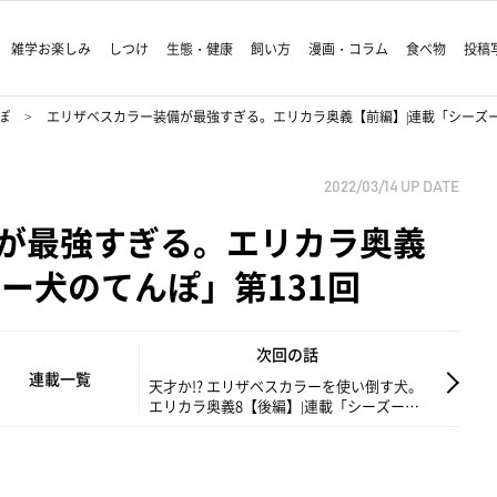
雑学お楽しみ
しつけ
生態・健康
飼い方
漫画・コラム
食べ物
投稿
ぽ
エリザベスカラー装備が最強すぎる。エリカラ奥義【前編】|連載「シーズー
2022/03/14
UP DATE
が最強すぎる。エリカラ奥義
ー犬のてんぽ」第131回
次回の話
連載一覧
天才か!? エリザベスカラーを使い倒す犬。
エリカラ奥義8【後編】|連載「シーズー犬
のてんぽ」第132回
。