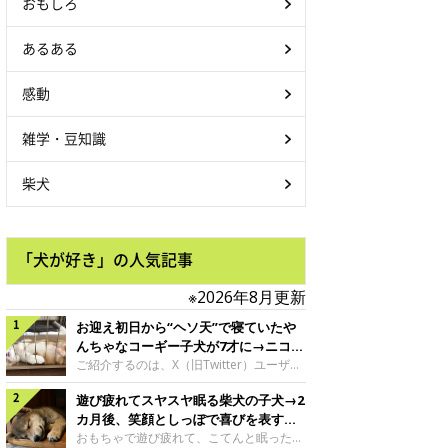
おもしろ
あるある
感動
雑学・豆知識
柴犬
「犬が好き」の人気記事
※2026年8月更新
お迎え初日から“ヘソ天”で寝ていたや
んちゃなコーギー子犬が7才に→ニコニ
コ“コーギースマイル”が魅力のコに成
ご紹介するのは、X（旧Twitter）ユーザー
＠Kus1oKg2vsgdWS2さんの愛犬でウェル
長！
遊び疲れてスヤスヤ眠る柴犬の子犬→2
シュ・コーギー・ペンブロークの神楽ちゃ
ん。今年の8月で7才になるという神楽ちゃ
カ月後、笑顔としっぽで喜びを表すコ
んですが、いったいどんな子犬時代を過ご
に成長！
おもちゃで遊び疲れて、こてんと眠った子