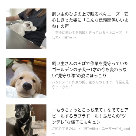
飼い主のひざの上で眠るペキニーズ 安
心しきった姿に「こんな信頼関係いいよ
ね」の声
「完全に飼い主を信頼しきっているペキニーズ」と
してX（旧Tw …
飼い主さんのそばで作業を見守っていた
ゴールデンの子犬→1才の今も変わらな
い“見守り隊”の姿にほっこり
ハンドメイド作家の飼い主さんのそばで、作業を見
守ってきたゴー …
「もうちょっとこっち来て」なでてとア
ピールするラブラドール！ふだんの“ツ
ンデレ”な様子にもキュン
ご紹介するのは、X（旧Twitter）ユーザー＠N_oooi
…