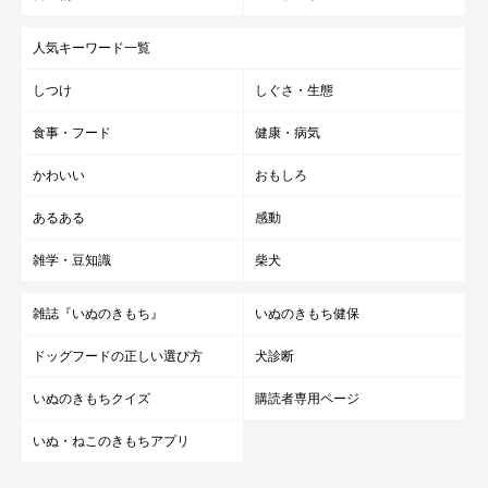
人気キーワード一覧
しつけ
しぐさ・生態
食事・フード
健康・病気
かわいい
おもしろ
あるある
感動
雑学・豆知識
柴犬
雑誌『いぬのきもち』
いぬのきもち健保
ドッグフードの正しい選び方
犬診断
いぬのきもちクイズ
購読者専用ページ
いぬ・ねこのきもちアプリ