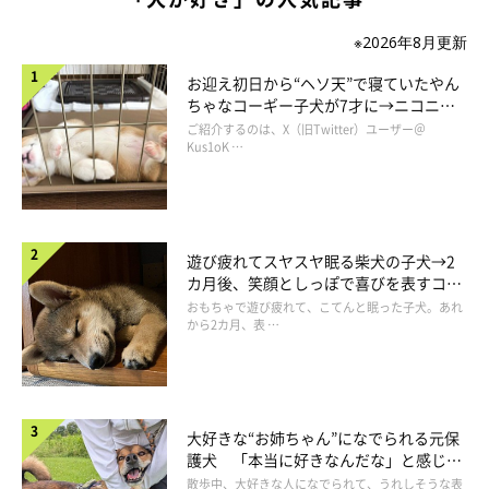
※2026年8月更新
お迎え初日から“ヘソ天”で寝ていたやん
ちゃなコーギー子犬が7才に→ニコニ
コ“コーギースマイル”が魅力のコに成
ご紹介するのは、X（旧Twitter）ユーザー＠
長！
Kus1oK …
プロフィール
遊び疲れてスヤスヤ眠る柴犬の子犬→2
カ月後、笑顔としっぽで喜びを表すコに
成長！
幸池重季（だんな）
おもちゃで遊び疲れて、こてんと眠った子犬。あれ
から2カ月、表 …
「いぬのきもち」ほか、児童書や教育誌イラストを中心としたイ
ラスト制作をはじめ、パッケージイラスト、ゲームイラスト、キ
ャラクターデザインなど様々な媒体やジャンルで活動。
日本プロ野球「オリックス・バファローズ」の公式マスコットの
大好きな“お姉ちゃん”になでられる元保
デザインを手がける（バファローブル・バファローベル）京都在
護犬 「本当に好きなんだな」と感じる
表情にほっこり
散歩中、大好きな人になでられて、うれしそうな表