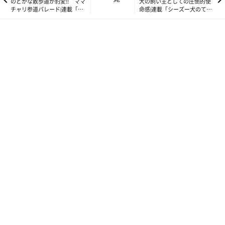
のどかな散歩道が豹変!! ママ
犬の飼い主としての圧倒的使
チャリ参道パレード|連載「シ
命感|連載「シーズー犬のてん
ーズー犬のてんぽ」第134回
ぽ」第136回