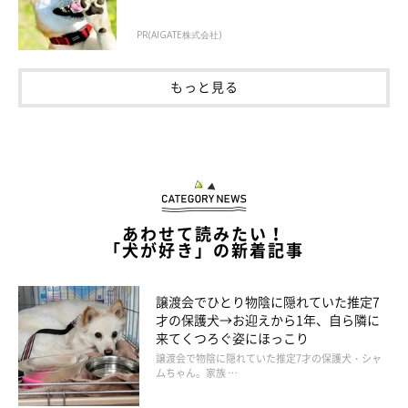
PR(AIGATE株式会社)
もっと見る
あわせて読みたい！
「犬が好き」の新着記事
譲渡会でひとり物陰に隠れていた推定7
才の保護犬→お迎えから1年、自ら隣に
来てくつろぐ姿にほっこり
譲渡会で物陰に隠れていた推定7才の保護犬・シャ
ムちゃん。家族 …