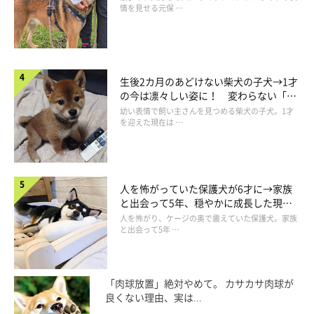
住。
情を見せる元保 …
「あうんのてんぽ」本編では、だんなとして登場する。
AUNITEM(犬グッズSHOP)
生後2カ月のあどけない柴犬の子犬→1才
の今は凛々しい姿に！ 変わらない「く
てんぽyoutubeチャンネル
りくりおめめ」にもほっこり
幼い表情で飼い主さんを見つめる柴犬の子犬。1才
を迎えた現在は …
人を怖がっていた保護犬が6才に→家族
と出会って5年、穏やかに成長した現在
の姿にグッとくる
人を怖がり、ケージの奥で震えていた保護犬。家族
と出会って5年 …
「肉球放置」絶対やめて。 カサカサ肉球が
良くない理由、実は...