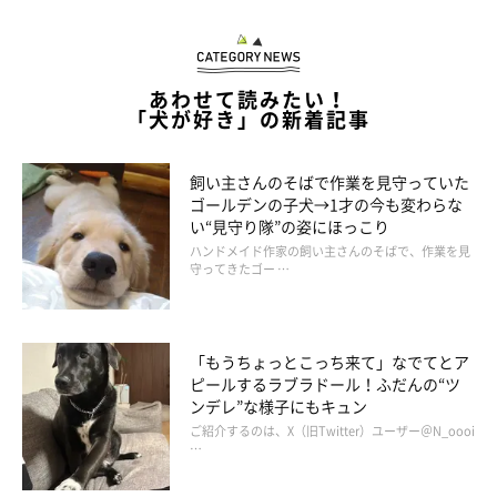
あわせて読みたい！
「犬が好き」の新着記事
飼い主さんのそばで作業を見守っていた
ゴールデンの子犬→1才の今も変わらな
い“見守り隊”の姿にほっこり
ハンドメイド作家の飼い主さんのそばで、作業を見
守ってきたゴー …
「もうちょっとこっち来て」なでてとア
ピールするラブラドール！ふだんの“ツ
ンデレ”な様子にもキュン
ご紹介するのは、X（旧Twitter）ユーザー＠N_oooi
…