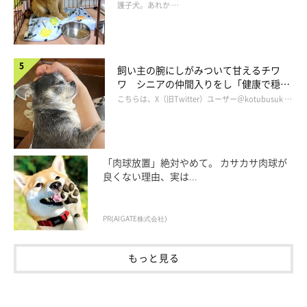
護子犬。あれか …
飼い主の腕にしがみついて甘えるチワ
ワ シニアの仲間入りをし「健康で穏や
かな暮らしが続いてほしい」と願う
こちらは、X（旧Twitter）ユーザー＠kotubusuk …
「肉球放置」絶対やめて。 カサカサ肉球が
良くない理由、実は...
PR(AIGATE株式会社)
もっと見る