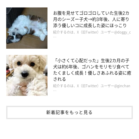
お腹を見せてゴロゴロしていた生後2カ
月のシーズー子犬→約3年後、人に寄り
添う優しいコに成長した姿にほっこり
紹介するのは、X（旧Twitter）ユーザー@doggy_c
…
「小さくて心配だった」生後2カ月の子
犬は約6年後、ゴハンをモリモリ食べて
たくましく成長！優しさあふれる姿に癒
される
紹介するのは、X（旧Twitter）ユーザー@ginchan
…
新着記事をもっと見る