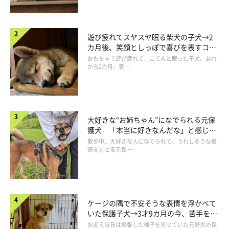
遊び疲れてスヤスヤ眠る柴犬の子犬→2
カ月後、笑顔としっぽで喜びを表すコに
成長！
おもちゃで遊び疲れて、こてんと眠った子犬。あれ
から2カ月、表 …
大好きな“お姉ちゃん”になでられる元保
護犬 「本当に好きなんだな」と感じる
表情にほっこり
散歩中、大好きな人になでられて、うれしそうな表
情を見せる元保 …
ケージの隅で不安そうな表情を浮かべて
いた保護子犬→3才9カ月の今、苦手を克
服し頼もしいコに成長！
お迎え当日は緊張した様子を見せていた元野犬の保