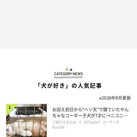
「犬が好き」の人気記事
※2026年8月更新
お迎え初日から“ヘソ天”で寝ていたやん
ちゃなコーギー子犬が7才に→ニコニ
コ“コーギースマイル”が魅力のコに成
ご紹介するのは、X（旧Twitter）ユーザー＠
長！
Kus1oK …