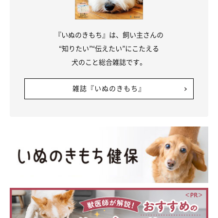
飼い主さん：
「ユクがいつの間にかリビングから廊下に出ていたので、最初は
『いぬのきもち』は、飼い主さんの
『家族の誰かがドアをうっすら開けたままにしていたのかな』
と
“知りたい”“伝えたい”にこたえる
思っていました。
犬のこと総合雑誌です。
しかしある日、ガチャガチャと音がしたので見てみると、ユクが
雑誌『いぬのきもち』
両前足でドアノブを触り、そのあと体重をかけてドアを押し開け
ている瞬間を見ることができたんです。
私は思わず
『天才か！？』
と呟いたあと、すぐにユクに抱きつ
き、ヨシヨシしていましたね（笑）」