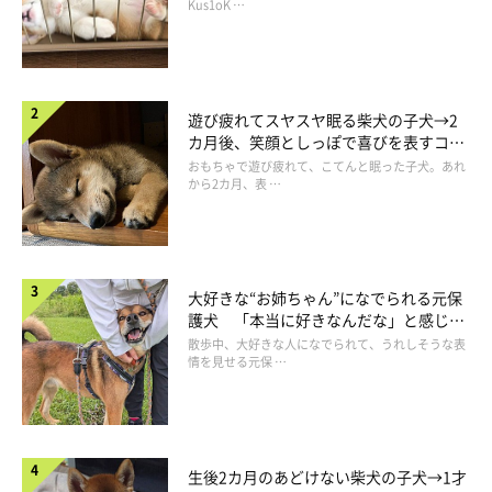
長！
Kus1oK …
@yukuku5149
ドアノブを
ガチャッ…
として、難なくドア開けに成功！ このド
アを開ける後ろ姿…犬ではなく、人みたい？（笑）
遊び疲れてスヤスヤ眠る柴犬の子犬→2
カ月後、笑顔としっぽで喜びを表すコに
成長！
おもちゃで遊び疲れて、こてんと眠った子犬。あれ
から2カ月、表 …
大好きな“お姉ちゃん”になでられる元保
護犬 「本当に好きなんだな」と感じる
表情にほっこり
散歩中、大好きな人になでられて、うれしそうな表
情を見せる元保 …
生後2カ月のあどけない柴犬の子犬→1才