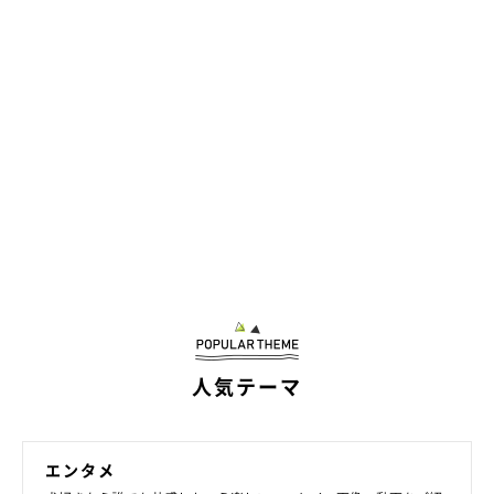
「ドア開け」を披露したユクちゃんについ
て、飼い主さんに話を聞いた！
人気テーマ
エンタメ