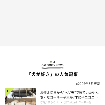
「犬が好き」の人気記事
※2026年8月更新
お迎え初日から“ヘソ天”で寝ていたやん
ちゃなコーギー子犬が7才に→ニコニ
コ“コーギースマイル”が魅力のコに成
ご紹介するのは、X（旧Twitter）ユーザー＠
ガチャッ。