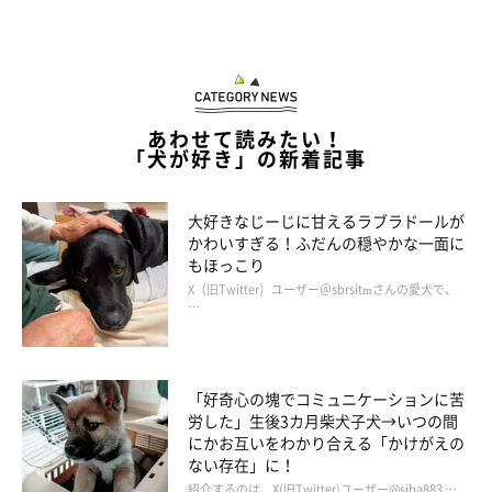
あわせて読みたい！
「犬が好き」の新着記事
大好きなじーじに甘えるラブラドールが
かわいすぎる！ふだんの穏やかな一面に
もほっこり
この投稿をInstagramで見る
X（旧Twitter）ユーザー＠sbrsitmさんの愛犬で、
…
「好奇心の塊でコミュニケーションに苦
労した」生後3カ月柴犬子犬→いつの間
にかお互いをわかり合える「かけがえの
ない存在」に！
紹介するのは、X(旧Twitter)ユーザー@siba883 …