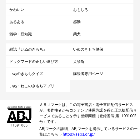
かわいい
おもしろ
あるある
感動
雑学・豆知識
柴犬
雑誌『いぬのきもち』
いぬのきもち健保
ドッグフードの正しい選び方
犬診断
いぬのきもちクイズ
購読者専用ページ
いぬ・ねこのきもちアプリ
ＡＢＪマークは、この電子書店・電子書籍配信サービス
が、著作権者からコンテンツ使用許諾を得た正規版配信サ
ービスであることを示す登録商標（登録番号 第11091003
号）です。
ABJマークの詳細、ABJマークを掲示しているサービスの一
覧はこちら→
https://aebs.or.jp/