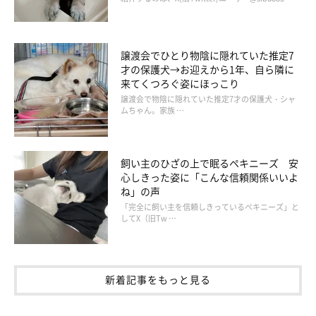
柴犬⭐️ユク(@yukuku5149)がシェアした投稿
譲渡会でひとり物陰に隠れていた推定7
才の保護犬→お迎えから1年、自ら隣に
来てくつろぐ姿にほっこり
譲渡会で物陰に隠れていた推定7才の保護犬・シャ
ムちゃん。家族 …
飼い主のひざの上で眠るペキニーズ 安
心しきった姿に「こんな信頼関係いいよ
ね」の声
「完全に飼い主を信頼しきっているペキニーズ」と
してX（旧Tw …
新着記事をもっと見る