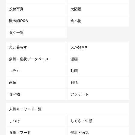
投稿写真
犬図鑑
「影さえも可愛いなんて！！！」
獣医師Q&A
食べ物
@yukuku5149
タグ一覧
飼い主さん：
「寝返りを打ってもまた顔を近づけてきますし、ユクの誘いをス
犬と暮らす
犬が好き♥
ルーしてテレビを見たりすると、主人の視界を遮るかのようにテ
病気・症状データベース
漫画
レビの前に座り、テレビが見えないようにするんです（笑）」
コラム
動画
ユクちゃんは、これらの行動は平日には絶対にしないのだそう。
画像
解説
日曜日はご主人がお散歩に連れて行ってくれるので、それを楽し
食べ物
アンケート
みしているというユクちゃん。
人気キーワード一覧
そんなユクちゃんについて、飼い主さんは
「『日曜日のわかる
しつけ
しぐさ・生態
犬』と呼んでいる」
とも話していました。
食事・フード
健康・病気