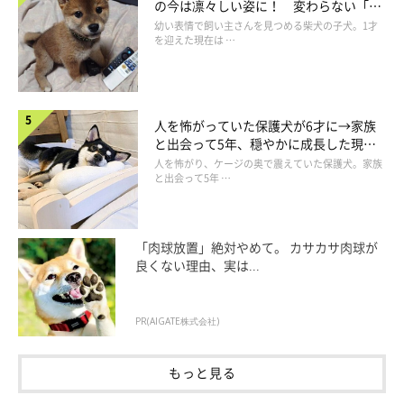
の今は凛々しい姿に！ 変わらない「く
りくりおめめ」にもほっこり
幼い表情で飼い主さんを見つめる柴犬の子犬。1才
を迎えた現在は …
トコトコ…♪
人を怖がっていた保護犬が6才に→家族
@yukuku5149
と出会って5年、穏やかに成長した現在
の姿にグッとくる
人を怖がり、ケージの奥で震えていた保護犬。家族
最後は、隙間にお顔を
ぐい〜っ
と突っ込み、ユクちゃんはトコト
と出会って5年 …
コと奥の部屋へと消えていくのでした。
「肉球放置」絶対やめて。 カサカサ肉球が
「ドア開け」という、スゴい特技を持っているユクちゃん。ユク
良くない理由、実は...
ちゃんのスゴ技のおかげで、
ドアの周りは傷だらけ
なのだそう
（笑） また「開けたら閉めない」という難点もあるそうです
PR(AIGATE株式会社)
が、可愛すぎるから許しちゃいそうですね♪
もっと見る