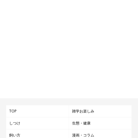
飼い主さん：
「ユクは平日は主人を起こしに来ないのに、
日曜日は寝室まで起
こしに来て、主人の顔面から10cmくらいの近さでジーッと見つ
めて『散歩に行こう』と誘い
ます」
TOP
雑学お楽しみ
しつけ
生態・健康
飼い方
漫画・コラム