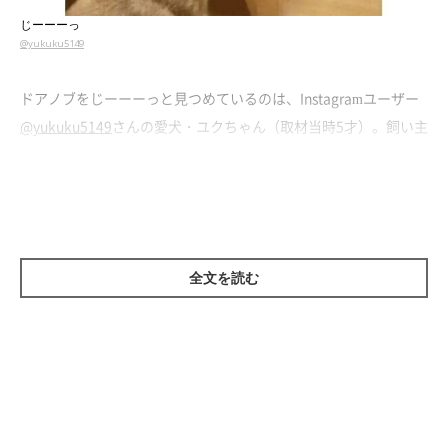
じーーーっ
@yukuku5149
ドアノブをじーーーっと見つめているのは、Instagramユーザー
@yukuku5149
さんの愛犬・ユクちゃん（取材当時5才）。飼い主
さんによると、ユクちゃんの特技は
「ドア開け」
なのだそう。
思わず
「中に人が入ってる？」
と思ってしまう、ユクちゃんの驚
きの姿をご覧ください！
全文を読む
立ち上がって…