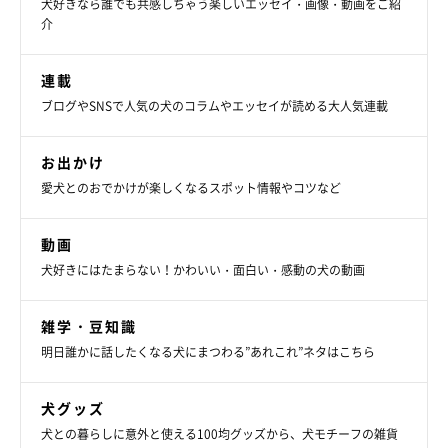
犬好きなら誰でも共感しちゃう楽しいエッセイ・画像・動画をご紹
介
連載
ブログやSNSで人気の犬のコラムやエッセイが読める大人気連載
お出かけ
@yukuku5149
愛犬とのおでかけが楽しくなるスポット情報やコツなど
ドアを開けるという、スゴ技を披露してくれたユクちゃん。飼い
動画
主さんにお話を伺ったところ、ユクちゃんは
2才くらいのときに
犬好きにはたまらない！かわいい・面白い・感動の犬の動画
はドアを開けることができるようになっていた
そう。
雑学・豆知識
ドアを開けるユクちゃんの姿を初めて見たときのことを、飼い主
明日誰かに話したくなる犬にまつわる”あれこれ”ネタはこちら
さんはこのように話します。
犬グッズ
犬との暮らしに意外と使える100均グッズから、犬モチーフの雑貨