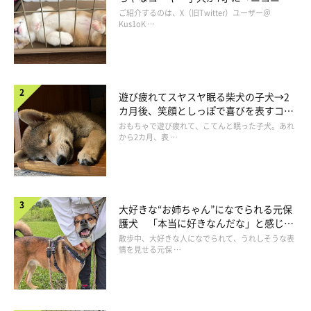
コ“コーギースマイル”が魅力のコに成
ご紹介するのは、X（旧Twitter）ユーザー＠
長！
Kus1oK …
遊び疲れてスヤスヤ眠る柴犬の子犬→2
カ月後、笑顔としっぽで喜びを表すコに
成長！
おもちゃで遊び疲れて、こてんと眠った子犬。あれ
から2カ月、表 …
大好きな“お姉ちゃん”になでられる元保
護犬 「本当に好きなんだな」と感じる
表情にほっこり
散歩中、大好きな人になでられて、うれしそうな表
情を見せる元保 …