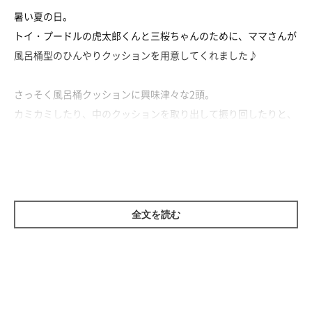
暑い夏の日。
トイ・プードルの虎太郎くんと三桜ちゃんのために、ママさんが
風呂桶型のひんやりクッションを用意してくれました♪
さっそく風呂桶クッションに興味津々な2頭。
カミカミしたり、中のクッションを取り出して振り回したりと、
アクティブな楽しみ方をしています（笑）
でもしばらくすると、仲良く一緒に入ってまったり。
ひんやり感を堪能できたみたいでよかったね♡
全文を読む