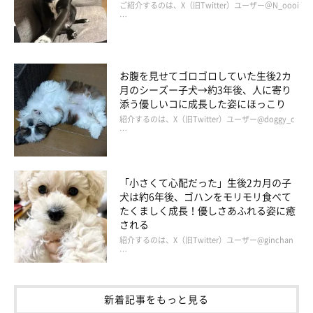
ご紹介するのは、X（旧Twitter）ユーザー＠N_oooi
…
お腹を見せてゴロゴロしていた生後2カ
月のシーズー子犬→約3年後、人に寄り
添う優しいコに成長した姿にほっこり
紹介するのは、X（旧Twitter）ユーザー@doggy_c
…
「小さくて心配だった」生後2カ月の子
犬は約6年後、ゴハンをモリモリ食べて
たくましく成長！優しさあふれる姿に癒
される
紹介するのは、X（旧Twitter）ユーザー@ginchan
…
新着記事をもっと見る