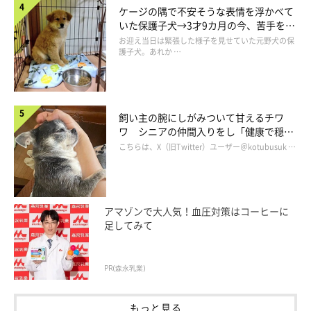
ケージの隅で不安そうな表情を浮かべて
いた保護子犬→3才9カ月の今、苦手を克
服し頼もしいコに成長！
お迎え当日は緊張した様子を見せていた元野犬の保
護子犬。あれか …
飼い主の腕にしがみついて甘えるチワ
ワ シニアの仲間入りをし「健康で穏や
かな暮らしが続いてほしい」と願う
こちらは、X（旧Twitter）ユーザー＠kotubusuk …
アマゾンで大人気！血圧対策はコーヒーに
足してみて
PR(森永乳業)
もっと見る