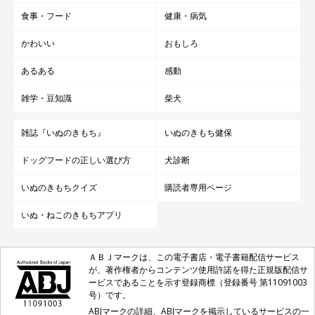
食事・フード
健康・病気
かわいい
おもしろ
あるある
感動
雑学・豆知識
柴犬
雑誌『いぬのきもち』
いぬのきもち健保
ドッグフードの正しい選び方
犬診断
いぬのきもちクイズ
購読者専用ページ
いぬ・ねこのきもちアプリ
ＡＢＪマークは、この電子書店・電子書籍配信サービス
が、著作権者からコンテンツ使用許諾を得た正規版配信サ
ービスであることを示す登録商標（登録番号 第11091003
号）です。
ABJマークの詳細、ABJマークを掲示しているサービスの一