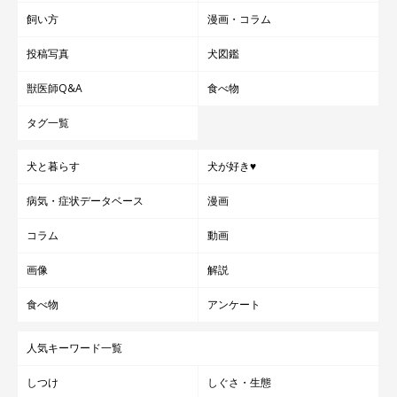
飼い方
漫画・コラム
投稿写真
犬図鑑
獣医師Q&A
食べ物
タグ一覧
犬と暮らす
犬が好き♥
病気・症状データベース
漫画
コラム
動画
画像
解説
食べ物
アンケート
人気キーワード一覧
しつけ
しぐさ・生態