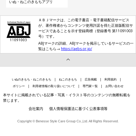
いぬ・ねこのきもちアプリ
ＡＢＪマークは、この電子書店・電子書籍配信サービス
が、著作権者からコンテンツ使用許諾を得た正規版配信サ
ービスであることを示す登録商標（登録番号 第11091003
号）です。
ABJマークの詳細、ABJマークを掲示しているサービスの一
覧はこちら→
https://aebs.or.jp/
いぬのきもち・ねこのきもち
ねこのきもち
広告掲載
利用規約
ポリシー
利用者情報の取り扱いについて
専門家一覧
お問い合わせ
本サイトに掲載されている記事・写真・イラスト等のコンテンツの無断転載を
禁じます。
会社案内
個人情報保護法に基づく公表事項等
Copyright © Benesse Style Care Group Co.,Ltd. All Rights Reserved.