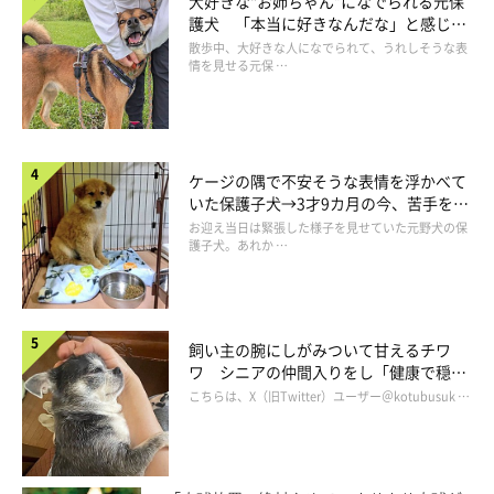
大好きな“お姉ちゃん”になでられる元保
護犬 「本当に好きなんだな」と感じる
表情にほっこり
散歩中、大好きな人になでられて、うれしそうな表
情を見せる元保 …
どうぞー( ´∀｀)
ケージの隅で不安そうな表情を浮かべて
いた保護子犬→3才9カ月の今、苦手を克
服し頼もしいコに成長！
お迎え当日は緊張した様子を見せていた元野犬の保
護子犬。あれか …
飼い主の腕にしがみついて甘えるチワ
ワ シニアの仲間入りをし「健康で穏や
かな暮らしが続いてほしい」と願う
こちらは、X（旧Twitter）ユーザー＠kotubusuk …