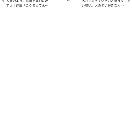
人間のように感情を露わに出
あれ？思っていたのと違う良
す犬｜連載「こぐま犬てんす
い匂い。犬の匂い好きな人に
け」vol.161
共感しようとしたら｜連載
「こぐま犬てんすけ」vol.163