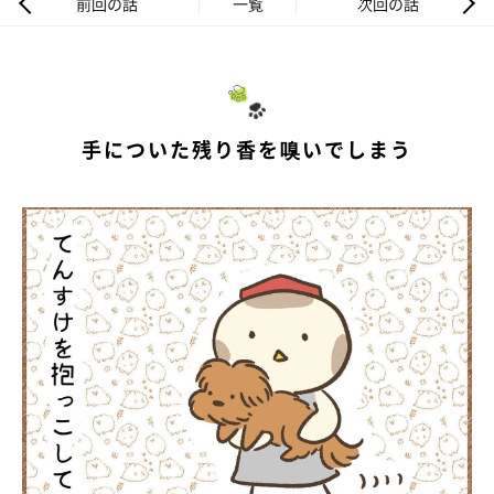
前回の話
一覧
次回の話
手についた残り香を嗅いでしまう