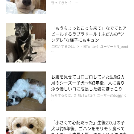
守ってきたゴー …
「もうちょっとこっち来て」なでてとア
ピールするラブラドール！ふだんの“ツ
ンデレ”な様子にもキュン
ご紹介するのは、X（旧Twitter）ユーザー＠N_oooi
…
お腹を見せてゴロゴロしていた生後2カ
月のシーズー子犬→約3年後、人に寄り
添う優しいコに成長した姿にほっこり
紹介するのは、X（旧Twitter）ユーザー@doggy_c
…
「小さくて心配だった」生後2カ月の子
犬は約6年後、ゴハンをモリモリ食べて