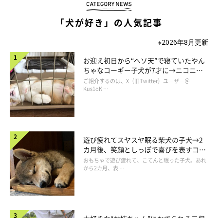
「犬が好き」の人気記事
※2026年8月更新
嗅いでも良いんだよ
お迎え初日から“ヘソ天”で寝ていたやん
ちゃなコーギー子犬が7才に→ニコニ
コ“コーギースマイル”が魅力のコに成
ご紹介するのは、X（旧Twitter）ユーザー＠
長！
Kus1oK …
遊び疲れてスヤスヤ眠る柴犬の子犬→2
カ月後、笑顔としっぽで喜びを表すコに
成長！
おもちゃで遊び疲れて、こてんと眠った子犬。あれ
から2カ月、表 …