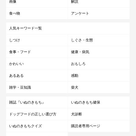
画像
解説
食べ物
アンケート
人気キーワード一覧
しつけ
しぐさ・生態
食事・フード
健康・病気
かわいい
おもしろ
あるある
感動
雑学・豆知識
柴犬
雑誌『いぬのきもち』
いぬのきもち健保
ドッグフードの正しい選び方
犬診断
いぬのきもちクイズ
購読者専用ページ