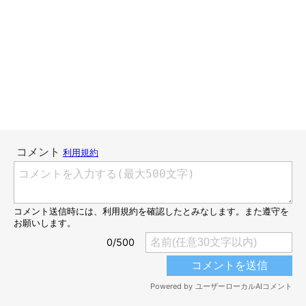
こんにちは、スズメ天狗。です。
良く「抱っこして」と言ってくるてんすけ。
そのたびに抱っこしてる私ですが、
下ろしたあとに、ふわーっと手にてんすけの匂いが残るんですよ
ね。
あの何とも言えない匂いが大好きで
下ろしたあともしばらく手をクンクンしてしまいます。
てんすけを直接匂ってもこの匂いが嗅げなくて、