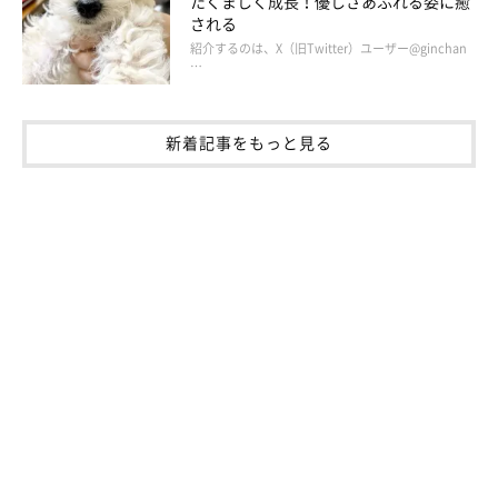
たくましく成長！優しさあふれる姿に癒
作者のブログとSNS
される
紹介するのは、X（旧Twitter）ユーザー@ginchan
…
連載とは別の漫画が載っています。
・ブログ「こぐま犬と散歩〜元保護犬の漫画日記〜」
https://suzumetengu.hatenablog.com/
新着記事をもっと見る
写真や動画、日常の生活が載っています。
・ツイッター：
@kogumaken
・Instagram：
@suzumetengu