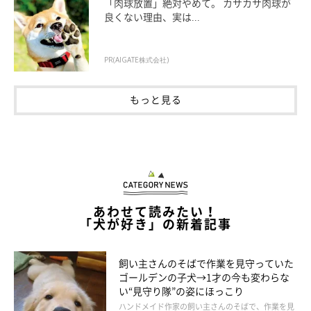
「肉球放置」絶対やめて。 カサカサ肉球が
良くない理由、実は...
登場人物紹介
PR(AIGATE株式会社)
もっと見る
あわせて読みたい！
「犬が好き」の新着記事
飼い主さんのそばで作業を見守っていた
ゴールデンの子犬→1才の今も変わらな
い“見守り隊”の姿にほっこり
ハンドメイド作家の飼い主さんのそばで、作業を見