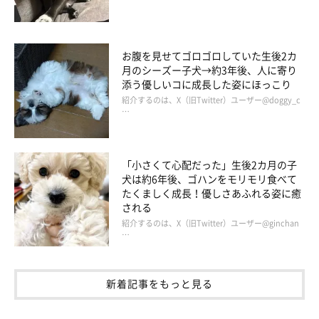
お腹を見せてゴロゴロしていた生後2カ
月のシーズー子犬→約3年後、人に寄り
添う優しいコに成長した姿にほっこり
紹介するのは、X（旧Twitter）ユーザー@doggy_c
…
「小さくて心配だった」生後2カ月の子
犬は約6年後、ゴハンをモリモリ食べて
たくましく成長！優しさあふれる姿に癒
される
まいにちのいぬのきもちアプリ投稿写真より
紹介するのは、X（旧Twitter）ユーザー@ginchan
…
当のワンコは痛そうなんだけれど、見ているこっちは、思わずほ
んわかした気持ちになってしまう……そんなおまぬけ行動を紹介
新着記事をもっと見る
＼(^o^)／