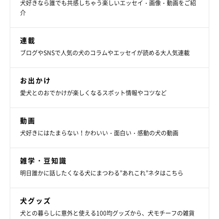
犬好きなら誰でも共感しちゃう楽しいエッセイ・画像・動画をご紹
「凍ったベンチに飛び乗り、そのままツルーっと滑って、そのま
介
まのかたちで降りたこと」
連載
「よく芝生の上で仰向けになり背中をなすりつけるのですが、
ブログやSNSで人気の犬のコラムやエッセイが読める大人気連載
時々少し斜面になっているところで仰向けでスリスリするのでゴ
ロンと転がってしまい、キョトンとしてしまうところです」
お出かけ
愛犬とのおでかけが楽しくなるスポット情報やコツなど
動画
犬好きにはたまらない！かわいい・面白い・感動の犬の動画
雑学・豆知識
明日誰かに話したくなる犬にまつわる”あれこれ”ネタはこちら
犬グッズ
犬との暮らしに意外と使える100均グッズから、犬モチーフの雑貨