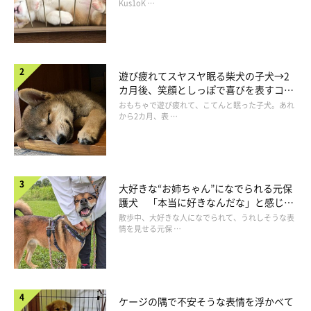
てくれたのですが、勢いがよすぎて『パァン!!』ってすごい音が
長！
Kus1oK …
してビビってしまい。もうカスタネットは叩けない（笑）」
「カラスに一生懸命吠えても、無視されていた」
遊び疲れてスヤスヤ眠る柴犬の子犬→2
カ月後、笑顔としっぽで喜びを表すコに
成長！
おもちゃで遊び疲れて、こてんと眠った子犬。あれ
から2カ月、表 …
大好きな“お姉ちゃん”になでられる元保
護犬 「本当に好きなんだな」と感じる
表情にほっこり
散歩中、大好きな人になでられて、うれしそうな表
情を見せる元保 …
ケージの隅で不安そうな表情を浮かべて