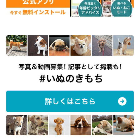
こりしちゃうものばかりでした♡
ワンコたちは真剣そのものなのに、ちょっと天然な一面が見える
と、犬好きの心をくすぐられてしまいますよね(*´ω｀*)
みなさんの愛犬のおまぬけなお話も、ぜひ聞かせてください！
『いぬのきもちアンケート vol.9』
文／Honoka
※写真はスマホアプリ「まいにちのいぬ・ねこのきもち」に投稿
いただいたものです。
※記事と写真に関連性はありませんので予めご了承ください。