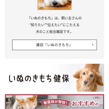
『いぬのきもち』は、飼い主さんの
“知りたい”“伝えたい”にこたえる
まいにちのいぬのきもちアプリ投稿写真より
犬のこと総合雑誌です。
最後に紹介するのは、「自分のこと、犬だと思ってないんじゃな
雑誌『いぬのきもち』
い？」と思えるエピソード！
「マッサージしてあげると、唇がちょっと開いて、綺麗に生え揃
った前歯がちらっと覗いて、女優のような口元になります」
「飼い主と愛犬とソファーでくつろいでいるとき。寒かったので
毛布にくるまっていると、愛犬も一緒に入ってきました。ところ
が、寝る場所の具合が合わなかったのか、どんどん中に潜り込
み、姿が見えなくなり……。1時間後、もぞもぞと毛布の中から