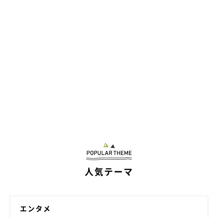
「自分の足の長さを考えずに（ミニチュア・ダックスフンドで
す）、段差のあるところを登ろうとしてお股を強打していまし
た。でも、『全然痛くないし！』みたいな顔をしていました」
「ほかの犬に気をとられて、後ろを振り向きながら軽やかに歩い
ていて、電柱に頭をコーン！とぶつけていた」
「生後４カ月のころ、リビングを走り回っていて、テーブルの天
板の下の部分に頭をぶつけて、直後はなにが起きたのかわからな
くてキョトンとしていたけど、だんだん痛くなってきたのか、そ
のあとテーブルに向かってキャンキャン鳴き出した」
「散歩中に、『かわいいね』 と声をかけられて振り返り、また
人気テーマ
前を向こうとした瞬間に電柱にゴン！ 星が出たのではないかと
（笑）」
エンタメ