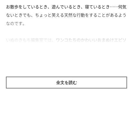
お散歩をしているとき、遊んでいるとき、寝ているとき……何気
ないときでも、ちょっと笑える天然な行動をすることがあるよう
なのです。
いぬのきもち編集室では、
ワンコたちのかわいいおまぬけエピソ
ード
をアンケート調査してみました！ 飼い主さん83名が教えて
くれたエピソードの中から紹介しちゃいます♪
全文を読む
天然ワンコあるある？
まずは、「THE 天然ワンコ」といえそうなものから(*^^*)
「同居犬と追いかけっこをしていて夢中になりすぎて、すぐ目の