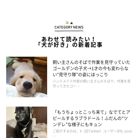
あわせて読みたい！
「犬が好き」の新着記事
飼い主さんのそばで作業を見守っていた
ゴールデンの子犬→1才の今も変わらな
い“見守り隊”の姿にほっこり
ハンドメイド作家の飼い主さんのそばで、作業を見
守ってきたゴー …
「もうちょっとこっち来て」なでてとア
ピールするラブラドール！ふだんの“ツ
ちょっと痛そうだけど……かわいい（笑）
ンデレ”な様子にもキュン
ご紹介するのは、X（旧Twitter）ユーザー＠N_oooi
…