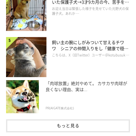
いた保護子犬→3才9カ月の今、苦手を克
服し頼もしいコに成長！
お迎え当日は緊張した様子を見せていた元野犬の保
護子犬。あれか …
文句なしにかわいい！
こんな瞬間を目撃したら、一瞬にして癒やされてしまうかわいい
飼い主の腕にしがみついて甘えるチワ
エピソードも♡
ワ シニアの仲間入りをし「健康で穏や
かな暮らしが続いてほしい」と願う
こちらは、X（旧Twitter）ユーザー＠kotubusuk …
「いびきかきながら私の顔を見てる」
「寝るとき、大の字で足を開いて寝てる」
「肉球放置」絶対やめて。 カサカサ肉球が
良くない理由、実は...
「夜、お水を飲んだあと、バックでムーンウォークみたいに歩く
ところです」
PR(AIGATE株式会社)
「ボール遊びのとき興奮しすぎて、ボールをとりそこねたあげ
もっと見る
く、一回転して転がった！」