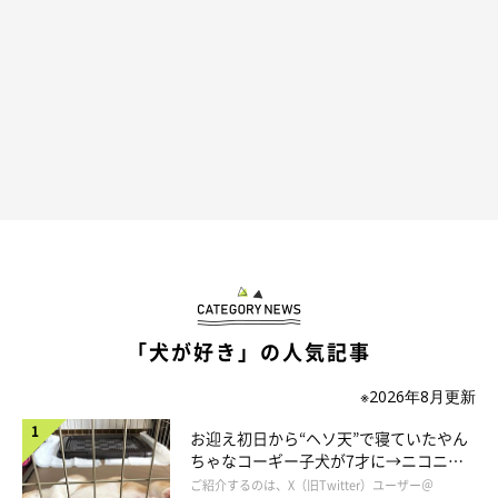
まいにちのいぬのきもちアプリ投稿写真より
ふだん馴染みのないものを目の前にしたときに起こった、おまぬ
けエピソードも！
「犬が好き」の人気記事
「カメムシにちょっかいをだして、あまりの臭さに腰を抜かし
※2026年8月更新
た」
お迎え初日から“ヘソ天”で寝ていたやん
ちゃなコーギー子犬が7才に→ニコニ
「カスタネットを叩く練習をしていたら、愛犬もノリノリでやっ
コ“コーギースマイル”が魅力のコに成
ご紹介するのは、X（旧Twitter）ユーザー＠