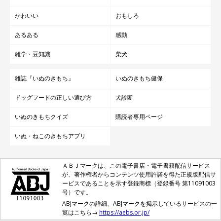
かわいい
おもしろ
あるある
感動
雑学・豆知識
柴犬
雑誌『いぬのきもち』
いぬのきもち健保
ドッグフードの正しい選び方
犬診断
いぬのきもちクイズ
購読者専用ページ
いぬ・ねこのきもちアプリ
ＡＢＪマークは、この電子書店・電子書籍配信サービス
が、著作権者からコンテンツ使用許諾を得た正規版配信サ
ービスであることを示す登録商標（登録番号 第11091003
号）です。
ABJマークの詳細、ABJマークを掲示しているサービスの一
覧はこちら→
https://aebs.or.jp/