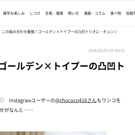
雑学お楽しみ
しつけ
生態・健康
飼い方
漫画・コラム
食べ物
投稿
この組み合わせ最強！ゴールデン×トイプーの凸凹トリオに…キュン♡
2018/02/01
UP DATE
ゴールデン×トイプーの凸凹ト
Instagramユーザーの
@chococo416さん
もワンコを
せがなんと……