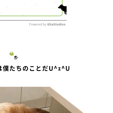
Powered by 
GliaStudios
M
u
t
e
僕たちのことだU^ｪ^U