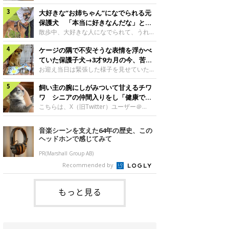
したのでしょうか。今回は、神楽ちゃんの
犬。あれから2カ月、表情や行動にさまざ
成長を飼い主さんと振り返ります！神楽ち
大好きな“お姉ちゃん”になでられる元
まな変化が見られるようになりました。遊
ゃんの成長について聞いた！お迎えから数
び疲れて眠る生後2カ月のなっちゃん遊び
保護犬 「本当に好きなんだな」と感
日後の神楽ちゃん（撮影時生後2カ月）＠
疲れた様子のなっちゃん。@Pkndg_紹介
じる表情にほっこり
散歩中、大好きな人になでられて、うれし
Kus1oKg2vsgdWS2――お迎え当初の神楽
するのは、X（旧Twitter）ユーザー
そうな表情を見せる元保護犬。甘えるよう
ちゃんの様子について教えてください。飼
@Pkndg_さんの愛犬・なっちゃん（取材
ケージの隅で不安そうな表情を浮かべ
な姿に、見ているこちらまでほっこりしま
い主さん： 「お迎え当日から“ヘソ天”で寝
時、生後4カ月／柴犬）。こちらの写真
す。大好きな“お姉ちゃん”に甘える小次郎
ていた保護子犬→3才9カ月の今、苦手
るようなコでし
は、なっちゃんが生後2カ月のころに撮影
くん妹さんになでてもらい、うれしそうな
を克服し頼もしいコに成長！
お迎え当日は緊張した様子を見せていた元
された一枚です。この日、なっちゃんは家
表情を見せる小次郎くん（2026年6月撮
野犬の保護子犬。あれから約3年半、苦手
族と一緒におもちゃで遊んでいました。た
影）。@mika_Jimmy紹介するのは、X（旧
飼い主の腕にしがみついて甘えるチワ
だったことを一つひとつ克服し、家族に寄
くさん遊んで疲れたのか、その後は眠り始
Twitter）ユーザー@mika_Jimmyさんの愛
り添う姿を見せています。お迎え当日、ケ
ワ シニアの仲間入りをし「健康で穏
めたそうです。眠るなっちゃん。
犬・小次郎くん（撮影時5才）。こちら
ージの隅で不安そうにお迎え当日のシルビ
やかな暮らしが続いてほしい」と願う
こちらは、X（旧Twitter）ユーザー＠
@Pkndg_
は、飼い主さんの妹さんと一緒に散歩をし
アちゃん。@nemonemotos今回紹介する
kotubusuke617さんが投稿した写真。写
たときに撮影したという一枚です。この
のは、X（旧Twitter）ユーザー
っているのは、愛犬でチワワのつぶしゃん
音楽シーンを支えた64年の歴史、この
日、飼い主さんは実家から自宅へ帰る途
@nemonemotosさんの愛犬・シルビアち
（本名：こつぶちゃん）です。飼い主さん
ヘッドホンで感じてみて
中、妹さんと公園で待ち合わせ
ゃん（撮影当時、生後推定2カ月）。飼い
の腕にしがみつくつぶしゃん（撮影時6
主さんが「#最初に撮った一枚」として投
才）＠kotubusuke617撮影当時の状況に
PR(Marshall Group AB)
稿した写真には、ケージの隅で不安そうな
ついて伺うと、飼い主さんはこう教えてく
Recommended by
表情を浮かべるシルビアちゃんの姿が写っ
れました。飼い主さん： 「ある休日のこ
ていました。こちらは、保護犬だったシル
とです。私がソファに座った途端にひざの
上にのってきたので、そのままなでながら
もっと見る
テレビを見ていたのですが、微動だにしな
いので気になって見てみると、腕にしがみ
つくような形で気持ちよさそうに