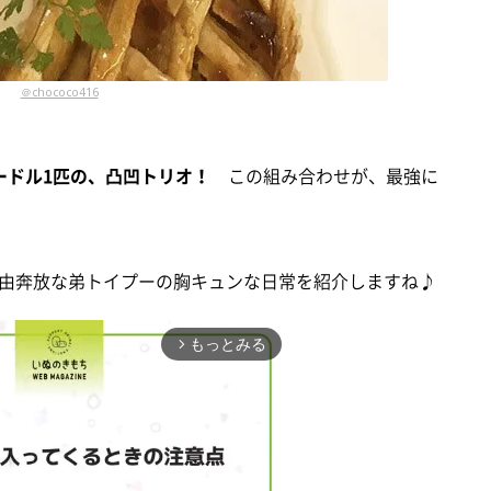
＠chococo416
ードル1匹の、凸凹トリオ！
この組み合わせが、最強に
由奔放な弟トイプーの胸キュンな日常を紹介しますね♪
もっとみる
arrow_forward_ios