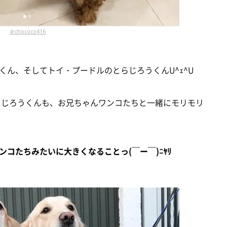
＠chococo416
ん、そしてトイ・プードルのとらじろうくんU^ｪ^U
 とらじろうくんも、お兄ちゃんワンコたちと一緒にモリモリ
ンコたちみたいに大きくなることっ(￣ー￣)ﾆﾔﾘ