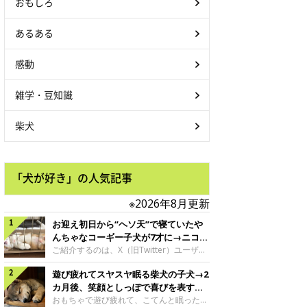
おもしろ
あるある
感動
雑学・豆知識
柴犬
「犬が好き」の人気記事
※2026年8月更新
お迎え初日から“ヘソ天”で寝ていたや
んちゃなコーギー子犬が7才に→ニコニ
コ“コーギースマイル”が魅力のコに成
ご紹介するのは、X（旧Twitter）ユーザー
＠Kus1oKg2vsgdWS2さんの愛犬でウェル
長！
遊び疲れてスヤスヤ眠る柴犬の子犬→2
シュ・コーギー・ペンブロークの神楽ちゃ
ん。今年の8月で7才になるという神楽ちゃ
カ月後、笑顔としっぽで喜びを表すコ
んですが、いったいどんな子犬時代を過ご
に成長！
おもちゃで遊び疲れて、こてんと眠った子