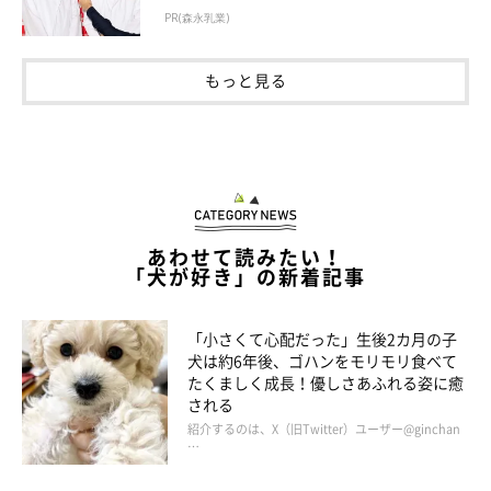
PR(森永乳業)
心優しい投稿者さんのご家族のところで保護してもらえて、元気
になったちゃろみちゃん。
もっと見る
いまは新しい飼い主さんのところで、きっと元気に暮らしている
はずです。
あわせて読みたい！
「犬が好き」の新着記事
「小さくて心配だった」生後2カ月の子
犬は約6年後、ゴハンをモリモリ食べて
たくましく成長！優しさあふれる姿に癒
される
紹介するのは、X（旧Twitter）ユーザー@ginchan
…