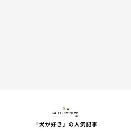
楽しそうにお散歩する姿を見ると、保護してもらえて本当によか
ったと思います。
投稿者さんのところのワンコたちに、こうして遊んでもらったり
「犬が好き」の人気記事
♪