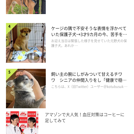
ケージの隅で不安そうな表情を浮かべて
いた保護子犬→3才9カ月の今、苦手を克
服し頼もしいコに成長！
お迎え当日は緊張した様子を見せていた元野犬の保
護子犬。あれか …
あ、特等席でラクチンのちゃろみちゃん(*^^*)
飼い主の腕にしがみついて甘えるチワ
ワ シニアの仲間入りをし「健康で穏や
かな暮らしが続いてほしい」と願う
こちらは、X（旧Twitter）ユーザー＠kotubusuk …
アマゾンで大人気！血圧対策はコーヒーに
足してみて