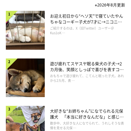
※2026年8月更新
お迎え初日から“ヘソ天”で寝ていたやん
ちゃなコーギー子犬が7才に→ニコニ
コ“コーギースマイル”が魅力のコに成
ご紹介するのは、X（旧Twitter）ユーザー＠
長！
Kus1oK …
遊び疲れてスヤスヤ眠る柴犬の子犬→2
カ月後、笑顔としっぽで喜びを表すコに
成長！
おもちゃで遊び疲れて、こてんと眠った子犬。あれ
から2カ月、表 …
一緒にお散歩に出かけたり！
大好きな“お姉ちゃん”になでられる元保
護犬 「本当に好きなんだな」と感じる
表情にほっこり
散歩中、大好きな人になでられて、うれしそうな表
情を見せる元保 …