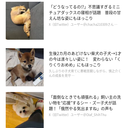
どういう事情で、ちゃろみちゃんを捨ててしまうことになったの
「どうなってるの!?」不思議すぎるミニ
かはわかりませんが……もっとほかに方法はなかったのでしょう
チュアダックスの寝相が話題 普段の甘
か。
えん坊な姿にもほっこり
X（旧Twitter）ユーザー＠chacha210309さん …
ワンコに悲しい思いをさせる人が、いなくなることを願うばかり
です。
生後2カ月のあどけない柴犬の子犬→1才
の今は凛々しい姿に！ 変わらない「く
参照／YouTube（捨て犬 ちゃろみ(仮名)♀）
りくりおめめ」にもほっこり
https://www.youtube.com/watch?v=5YDaGMu1Uo0&t=100s
久しぶりの子犬育てに悪戦苦闘しながら、慎之介く
文／Honoka
んの成長を見守 …
「面倒なときでも頑張れる」飼い主の洗
い物を“応援”するシー・ズー子犬が話
題！「俄然やる気出ますね」の声も
X（旧Twitter）ユーザー＠Olaf_ShihThu