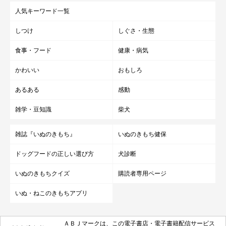
人気キーワード一覧
しつけ
しぐさ・生態
食事・フード
健康・病気
かわいい
おもしろ
あるある
感動
雑学・豆知識
柴犬
雑誌『いぬのきもち』
いぬのきもち健保
ドッグフードの正しい選び方
犬診断
いぬのきもちクイズ
購読者専用ページ
いぬ・ねこのきもちアプリ
ＡＢＪマークは、この電子書店・電子書籍配信サービス