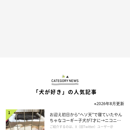
＠tazu29
ムニ〜〜〜ッ( ´皿｀)
「犬が好き」の人気記事
キュートな歯を見せたかと思ったら……
※2026年8月更新
お迎え初日から“ヘソ天”で寝ていたやん
ちゃなコーギー子犬が7才に→ニコニ
コ“コーギースマイル”が魅力のコに成
ご紹介するのは、X（旧Twitter）ユーザー＠