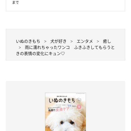
まで
★Instagram、Twitterで「#いぬのきもち」「#いぬのきもち部」
でご投稿いただいた素敵な写真・動画を紹介しています。
いぬのきもち
犬が好き
エンタメ
癒し
参照／Instagram（
＠tazu29
）
雨に濡れちゃったワンコ ふきふきしてもらうと
文／雨宮カイ
きの表情の変化にキュン♡