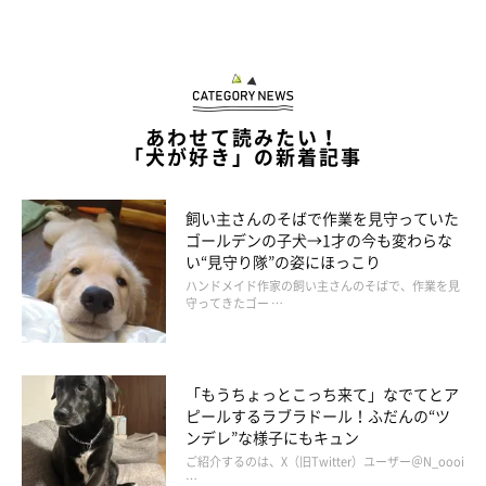
あわせて読みたい！
「犬が好き」の新着記事
＠tazu29
飼い主さんのそばで作業を見守っていた
にたっっっ♡
ゴールデンの子犬→1才の今も変わらな
い“見守り隊”の姿にほっこり
ハンドメイド作家の飼い主さんのそばで、作業を見
守ってきたゴー …
気持ちよすぎて、フクちゃん全身の力が抜けちゃったみたい(*´ｪ
`*)
「もうちょっとこっち来て」なでてとア
ピールするラブラドール！ふだんの“ツ
ンデレ”な様子にもキュン
ご紹介するのは、X（旧Twitter）ユーザー＠N_oooi
…