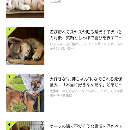
長！
Kus1oK …
遊び疲れてスヤスヤ眠る柴犬の子犬→2
カ月後、笑顔としっぽで喜びを表すコに
成長！
おもちゃで遊び疲れて、こてんと眠った子犬。あれ
から2カ月、表 …
大好きな“お姉ちゃん”になでられる元保
護犬 「本当に好きなんだな」と感じる
表情にほっこり
散歩中、大好きな人になでられて、うれしそうな表
情を見せる元保 …
＠tazu29
とろ〜〜〜ん♡
ケージの隅で不安そうな表情を浮かべて