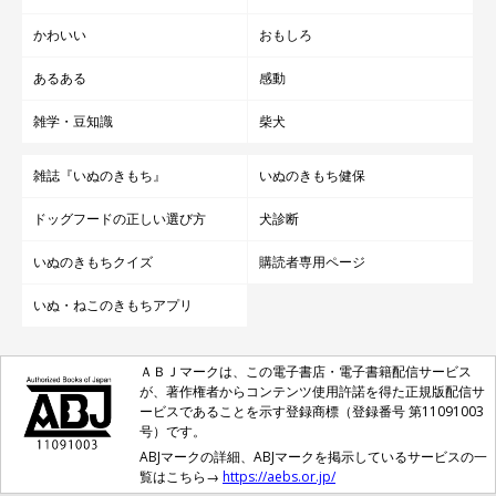
かわいい
おもしろ
あるある
感動
雑学・豆知識
柴犬
雑誌『いぬのきもち』
いぬのきもち健保
ドッグフードの正しい選び方
犬診断
いぬのきもちクイズ
購読者専用ページ
いぬ・ねこのきもちアプリ
ＡＢＪマークは、この電子書店・電子書籍配信サービス
が、著作権者からコンテンツ使用許諾を得た正規版配信サ
ービスであることを示す登録商標（登録番号 第11091003
号）です。
ABJマークの詳細、ABJマークを掲示しているサービスの一
覧はこちら→
https://aebs.or.jp/