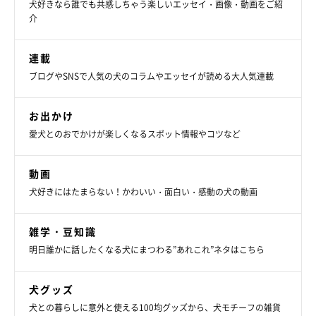
犬好きなら誰でも共感しちゃう楽しいエッセイ・画像・動画をご紹
介
連載
ブログやSNSで人気の犬のコラムやエッセイが読める大人気連載
ふきまーす✨ 小雨のうちに…と思ったらまぁまぁ降ってた
☔️? #ふきふきフクちゃん#朝の散歩したよ?‍♀️#グニャグニャ
お出かけ
フクちゃん #豆柴#茅ヶ崎#shiba#shibainu#柴犬#豆柴フク
#fuku#Fukuchan#大江戸小町#buzzfeedjapan#pecon#peco
愛犬とのおでかけが楽しくなるスポット情報やコツなど
いぬ部#peconいぬ組#pecotv#mofmo#ふわもこ部
#shiba_snap #ペピ友#シバシバ倶楽部
動画
#todayswanko#weeklyfluff#instadog
犬好きにはたまらない！かわいい・面白い・感動の犬の動画
豆柴フク
さん(@tazu29)がシェアした投稿 -
2018年 6月月5日午後4時43分PDT
雑学・豆知識
明日誰かに話したくなる犬にまつわる”あれこれ”ネタはこちら
飼い主さんのお膝の上で、とっても気持ちよさそうにふきふきさ
れていたフクちゃん☆ そのかわいさに、見ているだけで癒やさ
犬グッズ
れてしまうのでした(*´艸｀*)♡
犬との暮らしに意外と使える100均グッズから、犬モチーフの雑貨