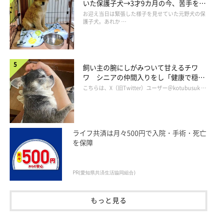
いた保護子犬→3才9カ月の今、苦手を克
服し頼もしいコに成長！
お迎え当日は緊張した様子を見せていた元野犬の保
護子犬。あれか …
完全にリラックスしたフクちゃんのこの表情(*´ω`*)♡
それから……
飼い主の腕にしがみついて甘えるチワ
ワ シニアの仲間入りをし「健康で穏や
かな暮らしが続いてほしい」と願う
こちらは、X（旧Twitter）ユーザー＠kotubusuk …
ライフ共済は月々500円で入院・手術・死亡
を保障
PR(愛知県共済生活協同組合)
もっと見る