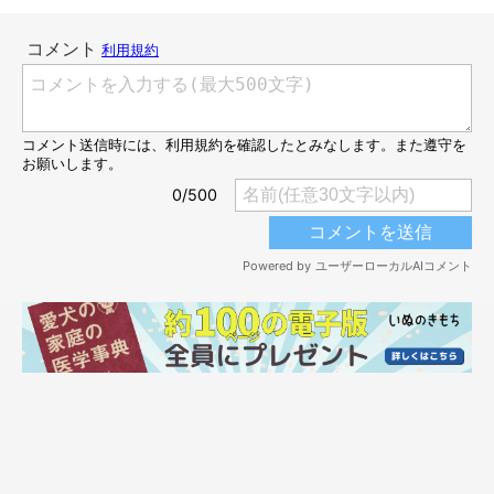
飼い主さんにタオルで念入りにふきふきされるフクちゃん。風邪
をひいたら大変だもんね！(；´∀｀)
すると、フクちゃんの表情が……