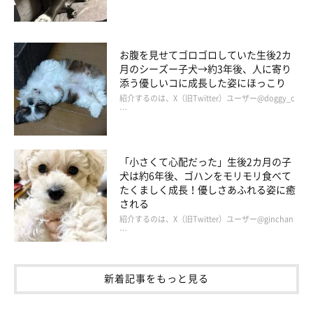
お腹を見せてゴロゴロしていた生後2カ
月のシーズー子犬→約3年後、人に寄り
添う優しいコに成長した姿にほっこり
紹介するのは、X（旧Twitter）ユーザー@doggy_c
…
「小さくて心配だった」生後2カ月の子
犬は約6年後、ゴハンをモリモリ食べて
たくましく成長！優しさあふれる姿に癒
される
紹介するのは、X（旧Twitter）ユーザー@ginchan
…
新着記事をもっと見る
＠tazu29