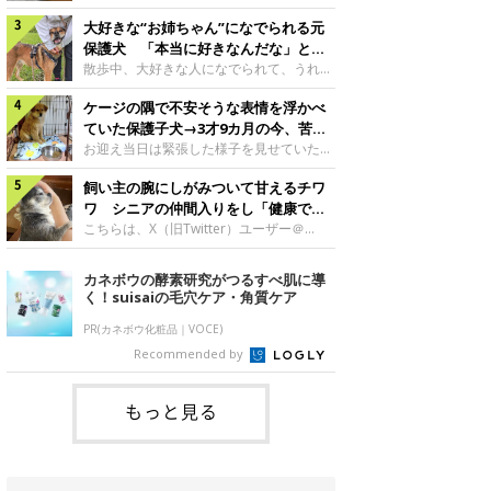
したのでしょうか。今回は、神楽ちゃんの
犬。あれから2カ月、表情や行動にさまざ
成長を飼い主さんと振り返ります！神楽ち
大好きな“お姉ちゃん”になでられる元
まな変化が見られるようになりました。遊
ゃんの成長について聞いた！お迎えから数
び疲れて眠る生後2カ月のなっちゃん遊び
保護犬 「本当に好きなんだな」と感
日後の神楽ちゃん（撮影時生後2カ月）＠
疲れた様子のなっちゃん。@Pkndg_紹介
じる表情にほっこり
散歩中、大好きな人になでられて、うれし
Kus1oKg2vsgdWS2――お迎え当初の神楽
するのは、X（旧Twitter）ユーザー
そうな表情を見せる元保護犬。甘えるよう
ちゃんの様子について教えてください。飼
@Pkndg_さんの愛犬・なっちゃん（取材
ケージの隅で不安そうな表情を浮かべ
な姿に、見ているこちらまでほっこりしま
い主さん： 「お迎え当日から“ヘソ天”で寝
時、生後4カ月／柴犬）。こちらの写真
す。大好きな“お姉ちゃん”に甘える小次郎
ていた保護子犬→3才9カ月の今、苦手
るようなコでし
は、なっちゃんが生後2カ月のころに撮影
くん妹さんになでてもらい、うれしそうな
を克服し頼もしいコに成長！
お迎え当日は緊張した様子を見せていた元
された一枚です。この日、なっちゃんは家
表情を見せる小次郎くん（2026年6月撮
野犬の保護子犬。あれから約3年半、苦手
族と一緒におもちゃで遊んでいました。た
影）。@mika_Jimmy紹介するのは、X（旧
飼い主の腕にしがみついて甘えるチワ
だったことを一つひとつ克服し、家族に寄
くさん遊んで疲れたのか、その後は眠り始
Twitter）ユーザー@mika_Jimmyさんの愛
り添う姿を見せています。お迎え当日、ケ
ワ シニアの仲間入りをし「健康で穏
めたそうです。眠るなっちゃん。
犬・小次郎くん（撮影時5才）。こちら
ージの隅で不安そうにお迎え当日のシルビ
やかな暮らしが続いてほしい」と願う
こちらは、X（旧Twitter）ユーザー＠
@Pkndg_
は、飼い主さんの妹さんと一緒に散歩をし
アちゃん。@nemonemotos今回紹介する
kotubusuke617さんが投稿した写真。写
たときに撮影したという一枚です。この
のは、X（旧Twitter）ユーザー
っているのは、愛犬でチワワのつぶしゃん
カネボウの酵素研究がつるすべ肌に導
日、飼い主さんは実家から自宅へ帰る途
@nemonemotosさんの愛犬・シルビアち
（本名：こつぶちゃん）です。飼い主さん
く！suisaiの毛穴ケア・角質ケア
中、妹さんと公園で待ち合わせ
ゃん（撮影当時、生後推定2カ月）。飼い
の腕にしがみつくつぶしゃん（撮影時6
主さんが「#最初に撮った一枚」として投
才）＠kotubusuke617撮影当時の状況に
PR(カネボウ化粧品｜VOCE)
稿した写真には、ケージの隅で不安そうな
ついて伺うと、飼い主さんはこう教えてく
Recommended by
表情を浮かべるシルビアちゃんの姿が写っ
れました。飼い主さん： 「ある休日のこ
ていました。こちらは、保護犬だったシル
とです。私がソファに座った途端にひざの
上にのってきたので、そのままなでながら
もっと見る
テレビを見ていたのですが、微動だにしな
いので気になって見てみると、腕にしがみ
つくような形で気持ちよさそうに