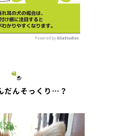
Powered by 
GliaStudios
M
u
t
e
んだんそっくり…？