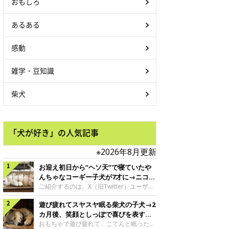
おもしろ
あるある
感動
雑学・豆知識
柴犬
「犬が好き」の人気記事
※2026年8月更新
お迎え初日から“ヘソ天”で寝ていたや
んちゃなコーギー子犬が7才に→ニコニ
コ“コーギースマイル”が魅力のコに成
ご紹介するのは、X（旧Twitter）ユーザー
＠Kus1oKg2vsgdWS2さんの愛犬でウェル
長！
遊び疲れてスヤスヤ眠る柴犬の子犬→2
シュ・コーギー・ペンブロークの神楽ちゃ
ん。今年の8月で7才になるという神楽ちゃ
カ月後、笑顔としっぽで喜びを表すコ
んですが、いったいどんな子犬時代を過ご
に成長！
おもちゃで遊び疲れて、こてんと眠った子