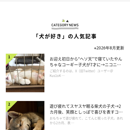
コメント欄には
「哀愁漂いすぎてかわいいです」「表情やしぐさ
の全部がかわいすぎます！！」「助けてあげたくなるかわいさ」
といった声も多数よせられていました。
「犬が好き」の人気記事
※2026年8月更新
お迎え初日から“ヘソ天”で寝ていたやん
ちゃなコーギー子犬が7才に→ニコニ
コ“コーギースマイル”が魅力のコに成
ご紹介するのは、X（旧Twitter）ユーザー＠
長！
Kus1oK …
遊び疲れてスヤスヤ眠る柴犬の子犬→2
カ月後、笑顔としっぽで喜びを表すコに
成長！
おもちゃで遊び疲れて、こてんと眠った子犬。あれ
から2カ月、表 …