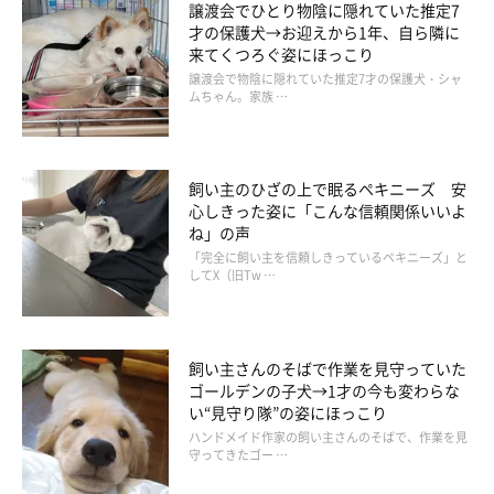
譲渡会でひとり物陰に隠れていた推定7
くれます。また、楽しいときは全力ではしゃぎますが、グイグイ
才の保護犬→お迎えから1年、自ら隣に
来る人には抵抗するタイプで、初見の人にはあんまり触らせませ
来てくつろぐ姿にほっこり
んが、慣れてくるとベッタリです」
譲渡会で物陰に隠れていた推定7才の保護犬・シャ
ムちゃん。家族 …
飼い主のひざの上で眠るペキニーズ 安
心しきった姿に「こんな信頼関係いいよ
ね」の声
「完全に飼い主を信頼しきっているペキニーズ」と
してX（旧Tw …
飼い主さんのそばで作業を見守っていた
ゴールデンの子犬→1才の今も変わらな
い“見守り隊”の姿にほっこり
ハンドメイド作家の飼い主さんのそばで、作業を見
守ってきたゴー …
かわいらしい表情のゴン太くん