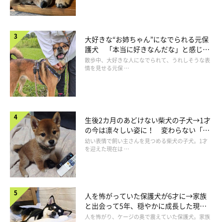
ふだんのゴン太くんの様子は
大好きな“お姉ちゃん”になでられる元保
護犬 「本当に好きなんだな」と感じる
表情にほっこり
散歩中、大好きな人になでられて、うれしそうな表
情を見せる元保 …
生後2カ月のあどけない柴犬の子犬→1才
の今は凛々しい姿に！ 変わらない「く
りくりおめめ」にもほっこり
幼い表情で飼い主さんを見つめる柴犬の子犬。1才
を迎えた現在は …
人を怖がっていた保護犬が6才に→家族
と出会って5年、穏やかに成長した現在
の姿にグッとくる
人を怖がり、ケージの奥で震えていた保護犬。家族