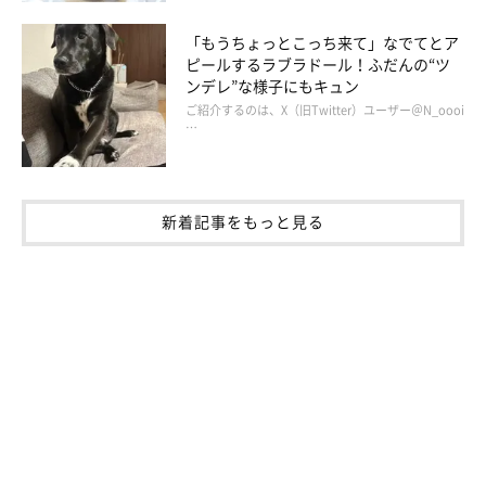
＠kmojakmo
「もうちょっとこっち来て」なでてとア
ピールするラブラドール！ふだんの“ツ
飼い主さん：
ンデレ”な様子にもキュン
「私たちにとって
ゴン太は初めて飼った犬
なのですが、周りの愛
ご紹介するのは、X（旧Twitter）ユーザー＠N_oooi
犬家の人たちが言っているように、ペットというよりは家族で
…
す。今では寝るのも一緒ですし、散歩やおやつを催促されること
すらかわいく思います。ちなみに、『家に帰ったら妻（夫）より
ゴン太が喜んでくれるほうがうれしい』というのが、夫婦間の共
新着記事をもっと見る
通認識です（笑）」
飼い主さんご夫婦とゴン太くんの楽しい暮らしが末永く続きます
ように。
写真提供・取材協力／
＠kmojakmo
さん／X（旧Twitter）
取材・文／長谷部サチ
※この記事は投稿者さまに取材し、了承の上制作したものです。