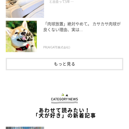
と出会って5年 …
「肉球放置」絶対やめて。 カサカサ肉球が
良くない理由、実は...
PR(AIGATE株式会社)
別の日 お散歩中のゴン太くん
もっと見る
＠kmojakmo
そんなゴン太くんのふだんの様子について、飼い主さんにお話を
伺うと、やさしく元気いっぱいな一面があることがわかりまし
た。
あわせて読みたい！
「犬が好き」の新着記事
飼い主さん：
「ゴン太は、私たちが疲れているときなどは、そっと寄り添って