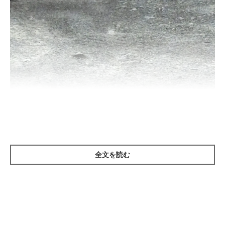
朝の散歩中に座り込むゴン太くん
＠kmojakmo
こちらは、
＠kmojakmo
さんが
「もう一人で歩けない」
とコメン
トをつけてX（旧Twitter）に投稿した1枚。写真に写るのは愛犬
全文を読む
のゴン太くん（取材時4才／ポメラニアン）です。
撮影当時の状況について、飼い主さんにお話を伺いました。
飼い主さん：