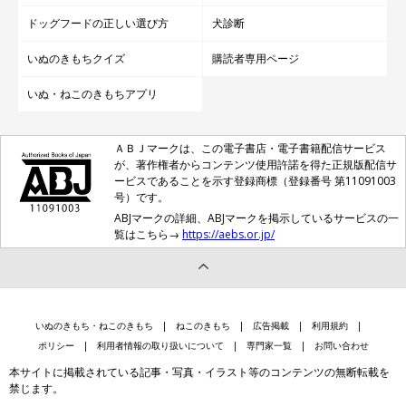
ドッグフードの正しい選び方
犬診断
いぬのきもちクイズ
購読者専用ページ
いぬ・ねこのきもちアプリ
ＡＢＪマークは、この電子書店・電子書籍配信サービス
が、著作権者からコンテンツ使用許諾を得た正規版配信サ
ービスであることを示す登録商標（登録番号 第11091003
号）です。
ABJマークの詳細、ABJマークを掲示しているサービスの一
覧はこちら→
https://aebs.or.jp/
いぬのきもち・ねこのきもち
ねこのきもち
広告掲載
利用規約
ポリシー
利用者情報の取り扱いについて
専門家一覧
お問い合わせ
本サイトに掲載されている記事・写真・イラスト等のコンテンツの無断転載を
禁じます。