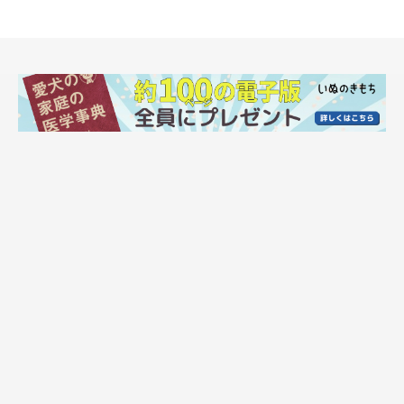
座り込むゴン太くん 表情がかわいすぎる
＠kmojakmo
このときのゴン太くんの様子は、Xに投稿されると
約11万件もの
「いいね」が集まるなどして大きな話題
に（2024年7月11日時
点）。