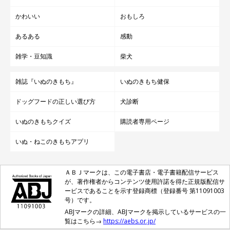
かわいい
おもしろ
あるある
感動
雑学・豆知識
柴犬
雑誌『いぬのきもち』
いぬのきもち健保
ドッグフードの正しい選び方
犬診断
いぬのきもちクイズ
購読者専用ページ
いぬ・ねこのきもちアプリ
ＡＢＪマークは、この電子書店・電子書籍配信サービス
が、著作権者からコンテンツ使用許諾を得た正規版配信サ
ービスであることを示す登録商標（登録番号 第11091003
号）です。
ABJマークの詳細、ABJマークを掲示しているサービスの一
覧はこちら→
https://aebs.or.jp/