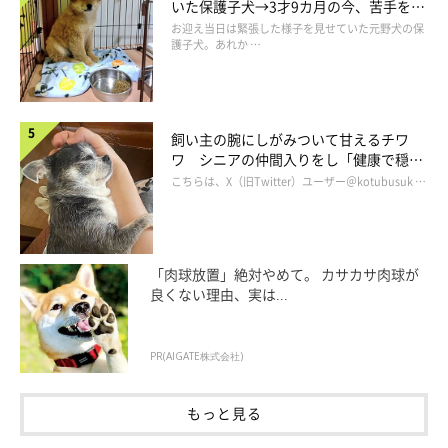
いた保護子犬→3才9カ月の今、苦手を克
服し頼もしいコに成長！
お迎え当日は緊張した様子を見せていた元野犬の保
飼い主さんによると、今回の投稿に対して次のような反響があっ
護子犬。あれか …
たそうです。
飼い主さん：
飼い主の腕にしがみついて甘えるチワ
「動画を見た人からは、『かわいい！うれしいんだね！』『お耳
ワ シニアの仲間入りをし「健康で穏や
かな暮らしが続いてほしい」と願う
もですが、パーっと開いたおててがかわいい』などのコメントを
こちらは、X（旧Twitter）ユーザー＠kotubusuk …
いただきました。飼い主が帰ってきても反応のないわんちゃんも
いると聞くので、
ゆずの反応を見ると幸せ
です」
「肉球放置」絶対やめて。 カサカサ肉球が
良くない理由、実は...
ゆずの熱烈歓迎。
月曜日は一番テンション高いかな⁉️
#柴犬
#熱烈歓迎
PR(AIGATE株式会社)
pic.twitter.com/XuKT0d9uju
— 柴犬ゆず (@Yuzu_Shiba0509)
August 26, 2024
もっと見る