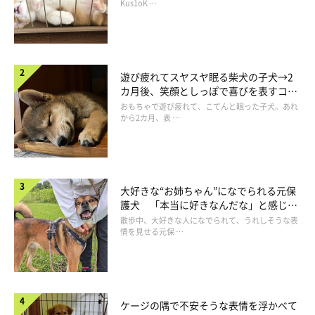
長！
Kus1oK …
遊び疲れてスヤスヤ眠る柴犬の子犬→2
カ月後、笑顔としっぽで喜びを表すコに
成長！
おもちゃで遊び疲れて、こてんと眠った子犬。あれ
から2カ月、表 …
大好きな“お姉ちゃん”になでられる元保
護犬 「本当に好きなんだな」と感じる
表情にほっこり
散歩中、大好きな人になでられて、うれしそうな表
情を見せる元保 …
うれしそうなゆずちゃん、飼い主さんの手をペロペロ
ケージの隅で不安そうな表情を浮かべて
@Yuzu_Shiba0509