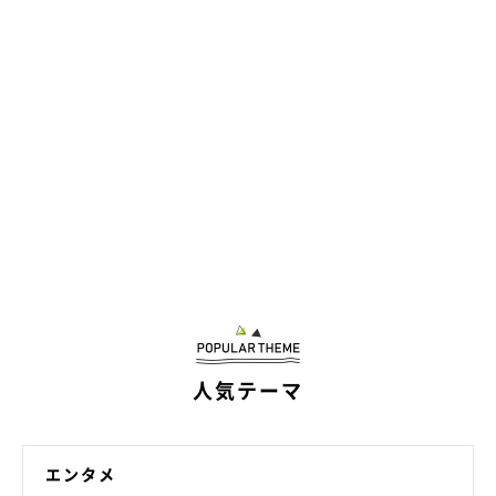
小さい子どもにも優しいというゆずちゃん
@Yuzu_Shiba0509
最後に、ゆずちゃんのふだんの様子について伺うと、次のように
教えてくださいました。
飼い主さん：
「性格は元気いっぱいで、お客さんが来ると非常に喜びます。ま
た、散歩中に近所の小さなお子さんに触られてもおとなしくして
いますし、知っているわんちゃんにはしっぽをフリフリして喜ん
で鼻を近づけます。他府県で息子たちが暮らしているのですが、
息子たちが帰宅したときの喜びようはすさまじかった
ですよ」
人気テーマ
家族のことが大好きなゆずちゃん。飼い主さんは今日も熱烈歓迎
を受けていることでしょう！
エンタメ