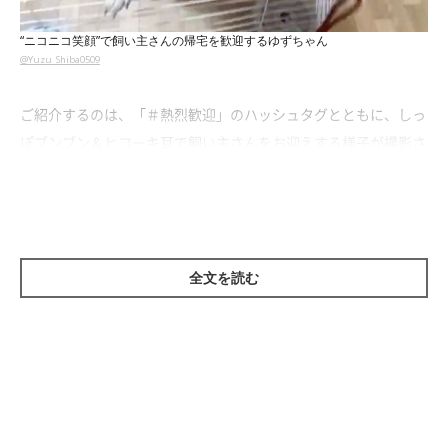
“ニコニコ笑顔”で飼い主さんの帰宅を歓迎するゆずちゃん
@Yuzu_Shiba0509
ご紹介するのは、「＃熱烈歓迎」のハッシュタグとともに、しっ
ぽブンブン＆ヒコーキ耳で飼い主さんをお迎えする様子が撮影さ
れた動画。写っているのは、X（旧Twitter）ユーザー
＠
Yuzu_Shiba0509
さんの愛犬、柴犬のゆずちゃん（投稿時2才）
です。
全文を読む
撮影当時の状況について、飼い主さんにお話を伺います。
飼い主さん：
「ゆずはリビングにいつもいるのですが、私が帰宅して
リビング
の扉を開けた瞬間から足をバタバタし始め、全身で熱烈歓迎して
くれました
」