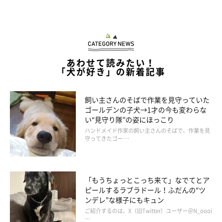
あわせて読みたい！
「犬が好き」の新着記事
飼い主さんのそばで作業を見守っていた
ゴールデンの子犬→1才の今も変わらな
い“見守り隊”の姿にほっこり
ハンドメイド作家の飼い主さんのそばで、作業を見
守ってきたゴー …
「もうちょっとこっち来て」なでてとア
ピールするラブラドール！ふだんの“ツ
人なつっこく元気いっぱいのゆずちゃん
ンデレ”な様子にもキュン
ご紹介するのは、X（旧Twitter）ユーザー＠N_oooi
…