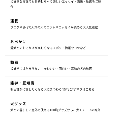
写真・取材協力／
＠Yuzu_Shiba0509
さん／X（旧Twitter）
犬好きなら誰でも共感しちゃう楽しいエッセイ・画像・動画をご紹
介
取材・文／仲田陽子
※この記事は投稿者さまに取材し、了承の上制作したものです。
連載
2024年9月時点の情報であり、現在と異なる場合があります。
ブログやSNSで人気の犬のコラムやエッセイが読める大人気連載
お出かけ
愛犬とのおでかけが楽しくなるスポット情報やコツなど
動画
犬好きにはたまらない！かわいい・面白い・感動の犬の動画
雑学・豆知識
明日誰かに話したくなる犬にまつわる”あれこれ”ネタはこちら
犬グッズ
犬との暮らしに意外と使える100均グッズから、犬モチーフの雑貨