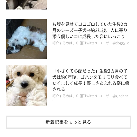
お腹を見せてゴロゴロしていた生後2カ
月のシーズー子犬→約3年後、人に寄り
添う優しいコに成長した姿にほっこり
紹介するのは、X（旧Twitter）ユーザー@doggy_c
…
「小さくて心配だった」生後2カ月の子
犬は約6年後、ゴハンをモリモリ食べて
たくましく成長！優しさあふれる姿に癒
される
紹介するのは、X（旧Twitter）ユーザー@ginchan
…
新着記事をもっと見る