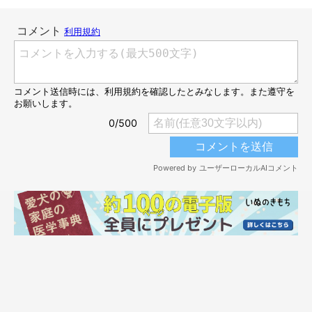
うれしさ爆発！？“大歓迎のポーズ”のゆずちゃん
@Yuzu_Shiba0509
実はこのときに限らず、飼い主さんが帰宅すると毎日全身で喜び
を表現するというゆずちゃん。
飼い主さん：
「毎日動画のように歓迎してくれるのですが、
月曜日が一番テン
ションが高い
ような気がします。土日は休日で一緒にいることが
多いので、
月曜日は待ち時間が長く感じ、帰宅時のうれしさが倍
増する
のかもしれません。そんなゆずの姿を見ると、仕事の疲れ
も一気に吹っ飛びます」