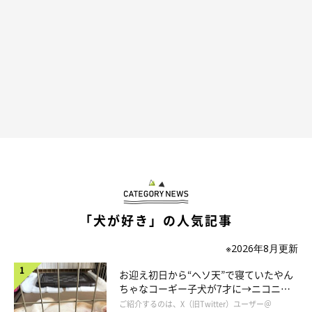
「犬が好き」の人気記事
※2026年8月更新
SNSでの反響は……？
お迎え初日から“ヘソ天”で寝ていたやん
ちゃなコーギー子犬が7才に→ニコニ
コ“コーギースマイル”が魅力のコに成
ご紹介するのは、X（旧Twitter）ユーザー＠