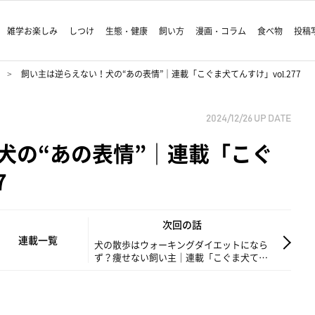
雑学お楽しみ
しつけ
生態・健康
飼い方
漫画・コラム
食べ物
投稿
飼い主は逆らえない！犬の“あの表情”｜連載「こぐま犬てんすけ」vol.277
2024/12/26
UP DATE
犬の“あの表情”｜連載「こぐ
7
次回の話
連載一覧
犬の散歩はウォーキングダイエットになら
ず？痩せない飼い主｜連載「こぐま犬てん
すけ」vol.278