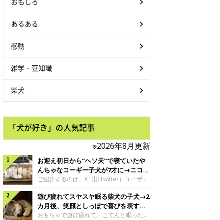
おもしろ
あるある
感動
雑学・豆知識
柴犬
「犬が好き」の人気記事
※2026年8月更新
お迎え初日から“ヘソ天”で寝ていたや
んちゃなコーギー子犬が7才に→ニコニ
コ“コーギースマイル”が魅力のコに成
ご紹介するのは、X（旧Twitter）ユーザー
＠Kus1oKg2vsgdWS2さんの愛犬でウェル
長！
遊び疲れてスヤスヤ眠る柴犬の子犬→2
シュ・コーギー・ペンブロークの神楽ちゃ
ん。今年の8月で7才になるという神楽ちゃ
カ月後、笑顔としっぽで喜びを表すコ
んですが、いったいどんな子犬時代を過ご
に成長！
おもちゃで遊び疲れて、こてんと眠った子