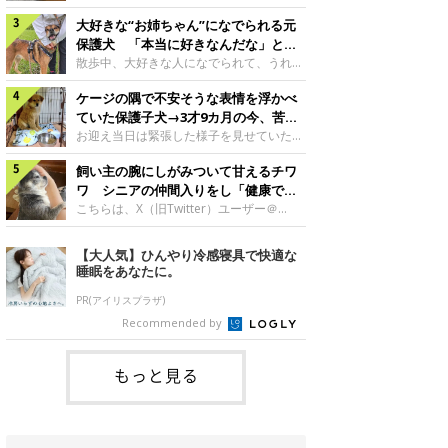
したのでしょうか。今回は、神楽ちゃんの
犬。あれから2カ月、表情や行動にさまざ
成長を飼い主さんと振り返ります！神楽ち
大好きな“お姉ちゃん”になでられる元
まな変化が見られるようになりました。遊
ゃんの成長について聞いた！お迎えから数
び疲れて眠る生後2カ月のなっちゃん遊び
保護犬 「本当に好きなんだな」と感
日後の神楽ちゃん（撮影時生後2カ月）＠
疲れた様子のなっちゃん。@Pkndg_紹介
じる表情にほっこり
散歩中、大好きな人になでられて、うれし
Kus1oKg2vsgdWS2――お迎え当初の神楽
するのは、X（旧Twitter）ユーザー
そうな表情を見せる元保護犬。甘えるよう
ちゃんの様子について教えてください。飼
@Pkndg_さんの愛犬・なっちゃん（取材
ケージの隅で不安そうな表情を浮かべ
な姿に、見ているこちらまでほっこりしま
い主さん： 「お迎え当日から“ヘソ天”で寝
時、生後4カ月／柴犬）。こちらの写真
す。大好きな“お姉ちゃん”に甘える小次郎
ていた保護子犬→3才9カ月の今、苦手
るようなコでし
は、なっちゃんが生後2カ月のころに撮影
くん妹さんになでてもらい、うれしそうな
を克服し頼もしいコに成長！
お迎え当日は緊張した様子を見せていた元
された一枚です。この日、なっちゃんは家
表情を見せる小次郎くん（2026年6月撮
野犬の保護子犬。あれから約3年半、苦手
族と一緒におもちゃで遊んでいました。た
影）。@mika_Jimmy紹介するのは、X（旧
飼い主の腕にしがみついて甘えるチワ
だったことを一つひとつ克服し、家族に寄
くさん遊んで疲れたのか、その後は眠り始
Twitter）ユーザー@mika_Jimmyさんの愛
り添う姿を見せています。お迎え当日、ケ
ワ シニアの仲間入りをし「健康で穏
めたそうです。眠るなっちゃん。
犬・小次郎くん（撮影時5才）。こちら
ージの隅で不安そうにお迎え当日のシルビ
やかな暮らしが続いてほしい」と願う
こちらは、X（旧Twitter）ユーザー＠
@Pkndg_
は、飼い主さんの妹さんと一緒に散歩をし
アちゃん。@nemonemotos今回紹介する
kotubusuke617さんが投稿した写真。写
たときに撮影したという一枚です。この
のは、X（旧Twitter）ユーザー
っているのは、愛犬でチワワのつぶしゃん
【大人気】ひんやり冷感寝具で快適な
日、飼い主さんは実家から自宅へ帰る途
@nemonemotosさんの愛犬・シルビアち
（本名：こつぶちゃん）です。飼い主さん
睡眠をあなたに。
中、妹さんと公園で待ち合わせ
ゃん（撮影当時、生後推定2カ月）。飼い
の腕にしがみつくつぶしゃん（撮影時6
主さんが「#最初に撮った一枚」として投
才）＠kotubusuke617撮影当時の状況に
PR(アイリスプラザ)
稿した写真には、ケージの隅で不安そうな
ついて伺うと、飼い主さんはこう教えてく
Recommended by
表情を浮かべるシルビアちゃんの姿が写っ
れました。飼い主さん： 「ある休日のこ
ていました。こちらは、保護犬だったシル
とです。私がソファに座った途端にひざの
上にのってきたので、そのままなでながら
もっと見る
テレビを見ていたのですが、微動だにしな
いので気になって見てみると、腕にしがみ
つくような形で気持ちよさそうに