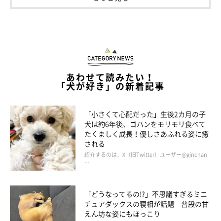
「『あれ？ このコは大丈夫だ……』と。びっくりしました。
『車の警告灯までつけて、muは飼い主を呼んだ』と今も思って
います」
そうして飼い主さんは、mutaくんをお迎えしたそうです。
あわせて読みたい！
「犬が好き」の新着記事
「小さくて心配だった」生後2カ月の子
犬は約6年後、ゴハンをモリモリ食べて
たくましく成長！優しさあふれる姿に癒
される
紹介するのは、X（旧Twitter）ユーザー@ginchan
…
「どうなってるの!?」不思議すぎるミニ
チュアダックスの寝相が話題 普段の甘
えん坊な姿にもほっこり