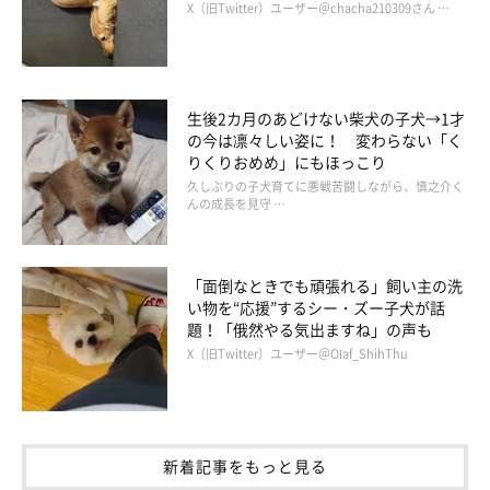
X（旧Twitter）ユーザー＠chacha210309さん …
それから3年、店員さんと偶然の再会
生後2カ月のあどけない柴犬の子犬→1才
の今は凛々しい姿に！ 変わらない「く
りくりおめめ」にもほっこり
久しぶりの子犬育てに悪戦苦闘しながら、慎之介く
んの成長を見守 …
「面倒なときでも頑張れる」飼い主の洗
い物を“応援”するシー・ズー子犬が話
題！「俄然やる気出ますね」の声も
X（旧Twitter）ユーザー＠Olaf_ShihThu
新着記事をもっと見る