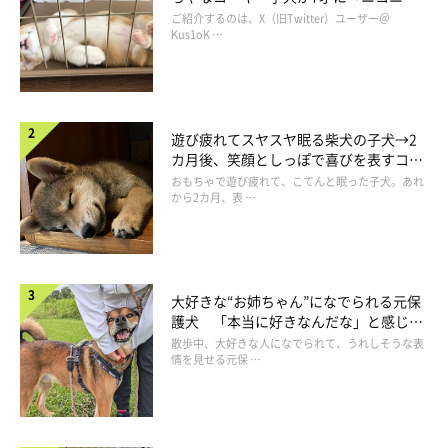
「4年前、遠方に出かけているときに普段つかないような車の警
コ“コーギースマイル”が魅力のコに成
ご紹介するのは、X（旧Twitter）ユーザー＠
告灯がつき、ディーラーを探して向かっていましたが、着くまで
長！
Kus1oK …
になぜか車の警告灯も消え、とりあえず様子を見るために、近く
にあったショッピングモールへ初めて行きました。
遊び疲れてスヤスヤ眠る柴犬の子犬→2
家族が何気なくペットショップに入って犬を見ていると、新米の
カ月後、笑顔としっぽで喜びを表すコに
店員さんが
『このコなら大丈夫』
と、お店の外にいた飼い主に、
成長！
おもちゃで遊び疲れて、こてんと眠った子犬。あれ
から2カ月、表 …
昨日お店に来たばかりというmuを連れてきて抱っこさせてくれ
ました」
大好きな“お姉ちゃん”になでられる元保
護犬 「本当に好きなんだな」と感じる
表情にほっこり
散歩中、大好きな人になでられて、うれしそうな表
情を見せる元保 …