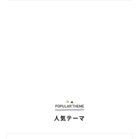
お散歩するmutaくん
＠muuuta6103
「ペットショップでの抱っこがなければ、mutaくんをお迎えす
ることがなかったかもしれない」と、飼い主さんは店員さんにお
礼が言いたいと思い続けていたそうです。
そして3年後、偶然の出会いが。
飼い主さん：
「自宅近くのペットショップで、他県から通い店長になったとい
う当時の新米店員さんと偶然再会。お礼まで言えるという奇跡が
人気テーマ
ありました。店員さんも余程印象が強かったのか、muのことも
飼い主のことも覚えてくれていて、感動の再会でした！」