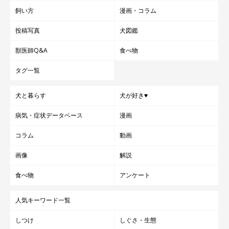
飼い方
漫画・コラム
投稿写真
犬図鑑
獣医師Q&A
食べ物
タグ一覧
犬と暮らす
犬が好き♥
病気・症状データベース
漫画
コラム
動画
画像
解説
食べ物
アンケート
人気キーワード一覧
しつけ
しぐさ・生態