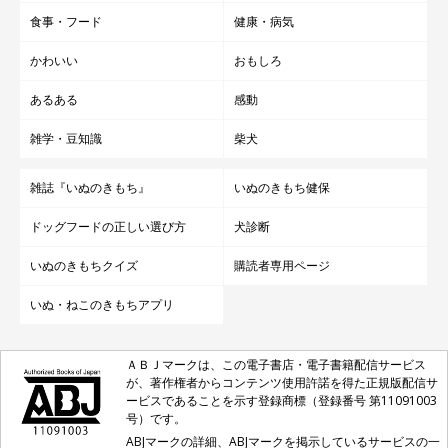
食事・フード
健康・病気
かわいい
おもしろ
あるある
感動
雑学・豆知識
柴犬
雑誌『いぬのきもち』
いぬのきもち健保
ドッグフードの正しい選び方
犬診断
いぬのきもちクイズ
購読者専用ページ
いぬ・ねこのきもちアプリ
ＡＢＪマークは、この電子書店・電子書籍配信サービス
が、著作権者からコンテンツ使用許諾を得た正規版配信サ
ービスであることを示す登録商標（登録番号 第11091003
号）です。
ABJマークの詳細、ABJマークを掲示しているサービスの一