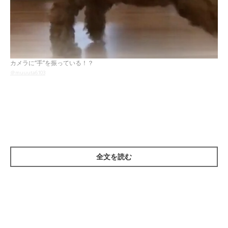
カメラに“手”を振っている！？
＠muuuta6103
今回ご紹介するのは、X（旧Twitter）ユーザー
＠muuuta6103
さ
んの愛犬、muta（むーた）くん（取材時4才／オス）。カメラ目
線で走り去る様子を投稿した動画のひとコマです。
全文を読む
そのまま走って画面から消えていくmutaくんですが……
終盤で、カメラに向かって笑顔で前足を振っているようなしぐさ
が話題に！
このときのmutaくんを見たXユーザーからは、
《すごい！ すご