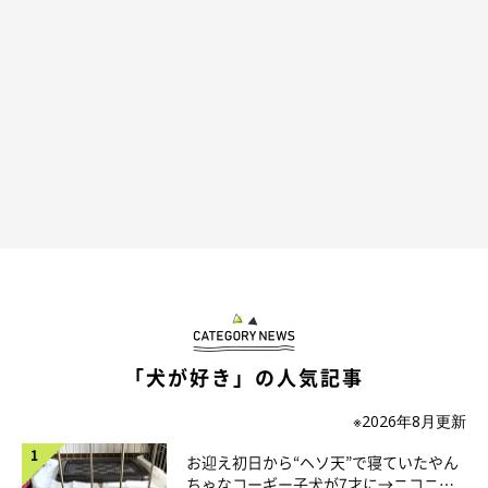
別の日 抱っこされるmutaくん
＠muuuta6103
そんなmutaくんと飼い主さんの出会いは、
「家に迎えられたこ
と自体が奇跡」
と感じるほど不思議なものでした。じつは、子ど
ものころの苦い経験から、犬が大の苦手だったという飼い主さ
「犬が好き」の人気記事
ん。
※2026年8月更新
飼い主さん：
お迎え初日から“ヘソ天”で寝ていたやん
ちゃなコーギー子犬が7才に→ニコニ