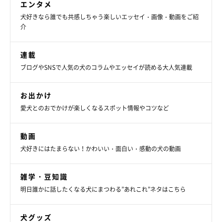
エンタメ
犬好きなら誰でも共感しちゃう楽しいエッセイ・画像・動画をご紹
飼い主さんとの奇跡的な出会いから始まり、“カメラに前足を振
介
る”ような奇跡的なひとコマを見せてくれたmutaくん。これから
も飼い主さんと一緒に、楽しく元気いっぱいに過ごしてください
連載
ね！
ブログやSNSで人気の犬のコラムやエッセイが読める大人気連載
写真提供・取材協力／
＠muuuta6103
さん／X（旧Twitter）
お出かけ
取材・文／小林けい
愛犬とのおでかけが楽しくなるスポット情報やコツなど
※この記事は投稿者さまに取材し、了承の上制作したものです。
2024年11月時点の情報であり、現在と異なる場合があります。
動画
犬好きにはたまらない！かわいい・面白い・感動の犬の動画
雑学・豆知識
明日誰かに話したくなる犬にまつわる”あれこれ”ネタはこちら
犬グッズ