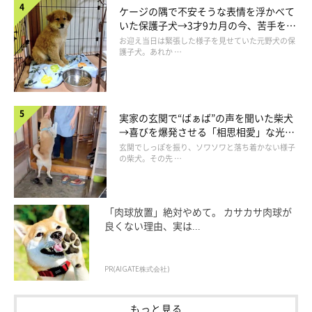
ケージの隅で不安そうな表情を浮かべて
いた保護子犬→3才9カ月の今、苦手を克
服し頼もしいコに成長！
お迎え当日は緊張した様子を見せていた元野犬の保
護子犬。あれか …
実家の玄関で“ばぁば”の声を聞いた柴犬
→喜びを爆発させる「相思相愛」な光景
にほっこり
玄関でしっぽを振り、ソワソワと落ち着かない様子
の柴犬。その先 …
おもちゃをくわえるmutaくん
＠muuuta6103
「肉球放置」絶対やめて。 カサカサ肉球が
良くない理由、実は...
犬が苦手だった飼い主さんが、そのとき唯一抱っこすることがで
きたのがmutaくんだったそう。
PR(AIGATE株式会社)
飼い主さん：
もっと見る