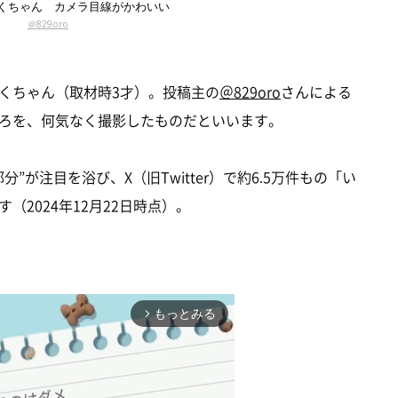
くちゃん カメラ目線がかわいい
＠829oro
くちゃん（取材時3才）。投稿主の
＠829oro
さんによる
ろを、何気なく撮影したものだといいます。
が注目を浴び、X（旧Twitter）で約6.5万件もの「い
2024年12月22日時点）。
もっとみる
arrow_forward_ios