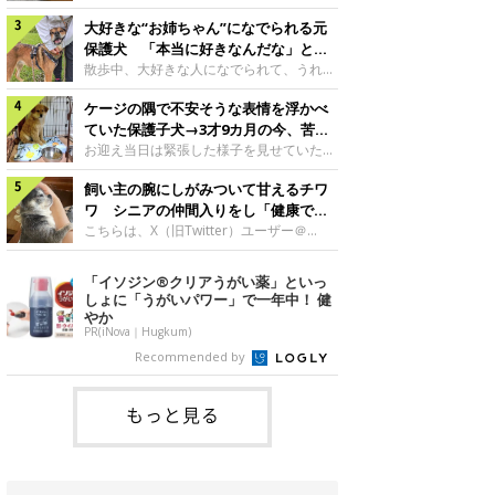
したのでしょうか。今回は、神楽ちゃんの
犬。あれから2カ月、表情や行動にさまざ
成長を飼い主さんと振り返ります！神楽ち
大好きな“お姉ちゃん”になでられる元
まな変化が見られるようになりました。遊
ゃんの成長について聞いた！お迎えから数
び疲れて眠る生後2カ月のなっちゃん遊び
保護犬 「本当に好きなんだな」と感
日後の神楽ちゃん（撮影時生後2カ月）＠
疲れた様子のなっちゃん。@Pkndg_紹介
じる表情にほっこり
散歩中、大好きな人になでられて、うれし
Kus1oKg2vsgdWS2――お迎え当初の神楽
するのは、X（旧Twitter）ユーザー
そうな表情を見せる元保護犬。甘えるよう
ちゃんの様子について教えてください。飼
@Pkndg_さんの愛犬・なっちゃん（取材
ケージの隅で不安そうな表情を浮かべ
な姿に、見ているこちらまでほっこりしま
い主さん： 「お迎え当日から“ヘソ天”で寝
時、生後4カ月／柴犬）。こちらの写真
す。大好きな“お姉ちゃん”に甘える小次郎
ていた保護子犬→3才9カ月の今、苦手
るようなコでし
は、なっちゃんが生後2カ月のころに撮影
くん妹さんになでてもらい、うれしそうな
を克服し頼もしいコに成長！
お迎え当日は緊張した様子を見せていた元
された一枚です。この日、なっちゃんは家
表情を見せる小次郎くん（2026年6月撮
野犬の保護子犬。あれから約3年半、苦手
族と一緒におもちゃで遊んでいました。た
影）。@mika_Jimmy紹介するのは、X（旧
飼い主の腕にしがみついて甘えるチワ
だったことを一つひとつ克服し、家族に寄
くさん遊んで疲れたのか、その後は眠り始
Twitter）ユーザー@mika_Jimmyさんの愛
り添う姿を見せています。お迎え当日、ケ
ワ シニアの仲間入りをし「健康で穏
めたそうです。眠るなっちゃん。
犬・小次郎くん（撮影時5才）。こちら
ージの隅で不安そうにお迎え当日のシルビ
やかな暮らしが続いてほしい」と願う
こちらは、X（旧Twitter）ユーザー＠
@Pkndg_
は、飼い主さんの妹さんと一緒に散歩をし
アちゃん。@nemonemotos今回紹介する
kotubusuke617さんが投稿した写真。写
たときに撮影したという一枚です。この
のは、X（旧Twitter）ユーザー
っているのは、愛犬でチワワのつぶしゃん
「イソジン®クリアうがい薬」といっ
日、飼い主さんは実家から自宅へ帰る途
@nemonemotosさんの愛犬・シルビアち
（本名：こつぶちゃん）です。飼い主さん
しょに「うがいパワー」で一年中！ 健
中、妹さんと公園で待ち合わせ
ゃん（撮影当時、生後推定2カ月）。飼い
の腕にしがみつくつぶしゃん（撮影時6
やか
主さんが「#最初に撮った一枚」として投
才）＠kotubusuke617撮影当時の状況に
PR(iNova｜Hugkum)
稿した写真には、ケージの隅で不安そうな
ついて伺うと、飼い主さんはこう教えてく
Recommended by
表情を浮かべるシルビアちゃんの姿が写っ
れました。飼い主さん： 「ある休日のこ
ていました。こちらは、保護犬だったシル
とです。私がソファに座った途端にひざの
上にのってきたので、そのままなでながら
もっと見る
テレビを見ていたのですが、微動だにしな
いので気になって見てみると、腕にしがみ
つくような形で気持ちよさそうに