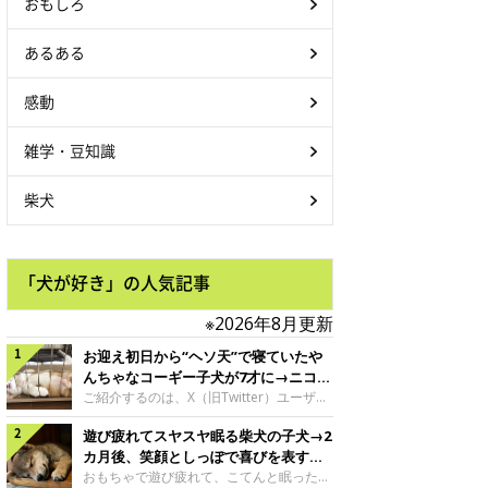
おもしろ
あるある
感動
雑学・豆知識
柴犬
「犬が好き」の人気記事
※2026年8月更新
お迎え初日から“ヘソ天”で寝ていたや
んちゃなコーギー子犬が7才に→ニコニ
コ“コーギースマイル”が魅力のコに成
ご紹介するのは、X（旧Twitter）ユーザー
＠Kus1oKg2vsgdWS2さんの愛犬でウェル
長！
遊び疲れてスヤスヤ眠る柴犬の子犬→2
シュ・コーギー・ペンブロークの神楽ちゃ
ん。今年の8月で7才になるという神楽ちゃ
カ月後、笑顔としっぽで喜びを表すコ
んですが、いったいどんな子犬時代を過ご
に成長！
おもちゃで遊び疲れて、こてんと眠った子