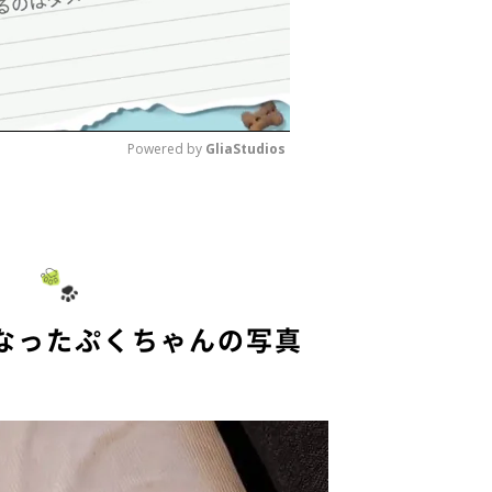
Powered by 
GliaStudios
M
u
t
e
になったぷくちゃんの写真