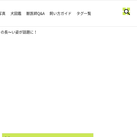
写真
犬図鑑
獣医師Q&A
飼い方ガイド
タグ一覧
ドの長〜い姿が話題に！