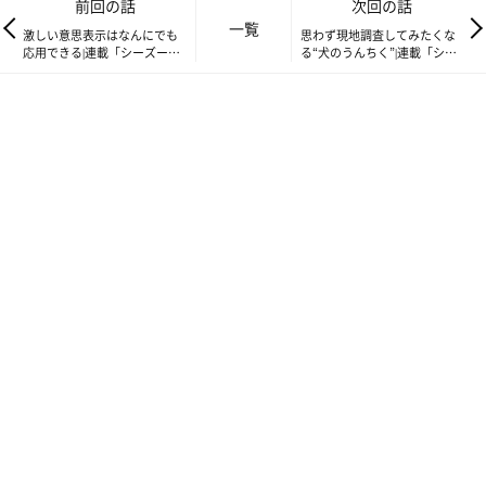
前回の話
次回の話
一覧
激しい意思表示はなんにでも
思わず現地調査してみたくな
応用できる|連載「シーズー犬
る“犬のうんちく”|連載「シー
のてんぽ」第270回
ズー犬のてんぽ」第272回