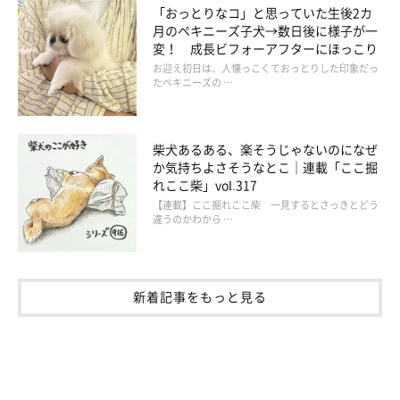
「おっとりなコ」と思っていた生後2カ
月のペキニーズ子犬→数日後に様子が一
てんぽyoutubeチャンネル
変！ 成長ビフォーアフターにほっこり
お迎え初日は、人懐っこくておっとりした印象だっ
たペキニーズの …
柴犬あるある、楽そうじゃないのになぜ
か気持ちよさそうなとこ｜連載「ここ掘
れここ柴」vol.317
【連載】ここ掘れここ柴 一見するとさっきとどう
違うのかわから …
新着記事をもっと見る