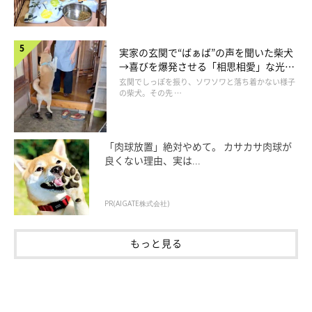
実家の玄関で“ばぁば”の声を聞いた柴犬
→喜びを爆発させる「相思相愛」な光景
にほっこり
玄関でしっぽを振り、ソワソワと落ち着かない様子
の柴犬。その先 …
「肉球放置」絶対やめて。 カサカサ肉球が
良くない理由、実は...
PR(AIGATE株式会社)
もっと見る