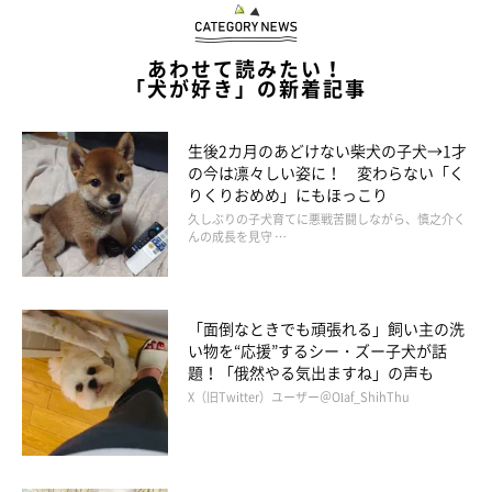
あわせて読みたい！
「犬が好き」の新着記事
プロフィール
生後2カ月のあどけない柴犬の子犬→1才
の今は凛々しい姿に！ 変わらない「く
幸池重季（だんな）
りくりおめめ」にもほっこり
「いぬのきもち」ほか、児童書や教育誌イラストを中心としたイ
久しぶりの子犬育てに悪戦苦闘しながら、慎之介く
んの成長を見守 …
ラスト制作をはじめ、パッケージイラスト、ゲームイラスト、キ
ャラクターデザインなど様々な媒体やジャンルで活動。
日本プロ野球「オリックス・バファローズ」の公式マスコットの
「面倒なときでも頑張れる」飼い主の洗
デザインを手がける（バファローブル・バファローベル）京都在
い物を“応援”するシー・ズー子犬が話
住。
題！「俄然やる気出ますね」の声も
X（旧Twitter）ユーザー＠Olaf_ShihThu
「あうんのてんぽ」本編では、だんなとして登場する。
AUNITEM(犬グッズSHOP)