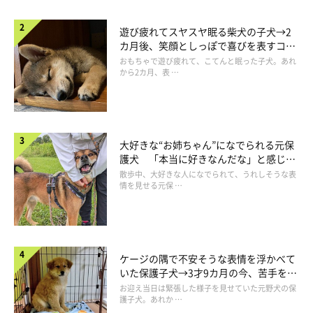
遊び疲れてスヤスヤ眠る柴犬の子犬→2
カ月後、笑顔としっぽで喜びを表すコに
成長！
おもちゃで遊び疲れて、こてんと眠った子犬。あれ
から2カ月、表 …
大好きな“お姉ちゃん”になでられる元保
護犬 「本当に好きなんだな」と感じる
表情にほっこり
散歩中、大好きな人になでられて、うれしそうな表
情を見せる元保 …
ケージの隅で不安そうな表情を浮かべて
いた保護子犬→3才9カ月の今、苦手を克
服し頼もしいコに成長！
お迎え当日は緊張した様子を見せていた元野犬の保
護子犬。あれか …