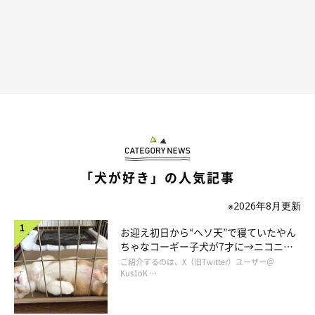
「犬が好き」の人気記事
犬と暮らすのに「知っとかなあかんこと」
もっとあるやろ！
※2026年8月更新
お迎え初日から“ヘソ天”で寝ていたやん
なんでうんこ手掴みの話になんねん
ちゃなコーギー子犬が7才に→ニコニ
コ“コーギースマイル”が魅力のコに成
ご紹介するのは、X（旧Twitter）ユーザー＠
長！
Kus1oK …
てんぽ