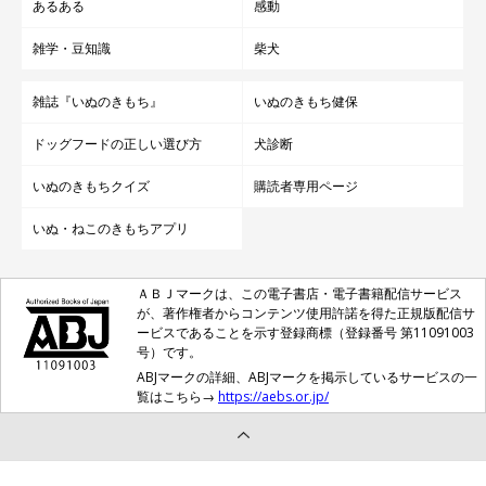
あるある
感動
雑学・豆知識
柴犬
雑誌『いぬのきもち』
いぬのきもち健保
ドッグフードの正しい選び方
犬診断
いぬのきもちクイズ
購読者専用ページ
いぬ・ねこのきもちアプリ
ＡＢＪマークは、この電子書店・電子書籍配信サービス
が、著作権者からコンテンツ使用許諾を得た正規版配信サ
ービスであることを示す登録商標（登録番号 第11091003
号）です。
ABJマークの詳細、ABJマークを掲示しているサービスの一
覧はこちら→
https://aebs.or.jp/