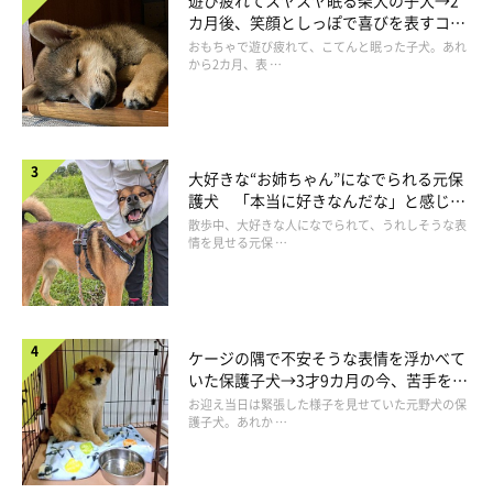
カ月後、笑顔としっぽで喜びを表すコに
成長！
おもちゃで遊び疲れて、こてんと眠った子犬。あれ
から2カ月、表 …
大好きな“お姉ちゃん”になでられる元保
護犬 「本当に好きなんだな」と感じる
表情にほっこり
散歩中、大好きな人になでられて、うれしそうな表
情を見せる元保 …
ケージの隅で不安そうな表情を浮かべて
いた保護子犬→3才9カ月の今、苦手を克
服し頼もしいコに成長！
お迎え当日は緊張した様子を見せていた元野犬の保
護子犬。あれか …