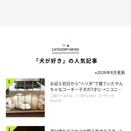
愛犬に合わせてアップデートしていくママさんにほのぼのしま
す。
うちの飼い主はカジュアル通り越してるけど
ね
「犬が好き」の人気記事
※2026年8月更新
お迎え初日から“ヘソ天”で寝ていたやん
ちゃなコーギー子犬が7才に→ニコニ
コ“コーギースマイル”が魅力のコに成
ご紹介するのは、X（旧Twitter）ユーザー＠
長！
Kus1oK …
遊び疲れてスヤスヤ眠る柴犬の子犬→2