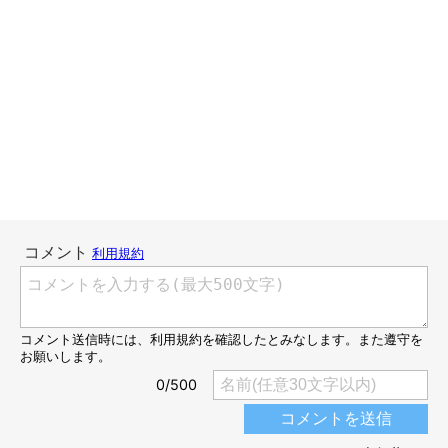
こんにちは、スズメ天狗。です。
初めてわんこを飼ったらしいママさん。
公園でお会いした時はおしゃれな服装で着ていました。
ピカピカのリードと首輪、散歩バッグも小さくて可愛く、おしゃ
れなスカートを履いて来られていて、素敵だなーと思って見てま
した。