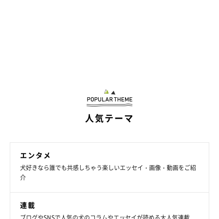
連載とは別の漫画が載っています。
・ブログ「こぐま犬と散歩〜元保護犬の漫画日記〜」
https://suzumetengu.hatenablog.com/
写真や動画、日常の生活が載っています。
・X（旧ツイッター）：
@kogumaken
・Instagram：
@suzumetengu
人気テーマ
エンタメ
犬好きなら誰でも共感しちゃう楽しいエッセイ・画像・動画をご紹
介
連載
ブログやSNSで人気の犬のコラムやエッセイが読める大人気連載