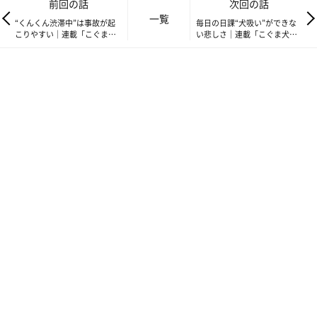
前回の話
次回の話
一覧
“くんくん渋滞中”は事故が起
毎日の日課“犬吸い”ができな
こりやすい｜連載「こぐま犬
い悲しさ｜連載「こぐま犬て
てんすけ」vol.279
んすけ」vol.281