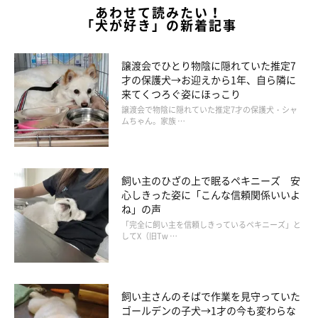
登場人物紹介
あわせて読みたい！
「犬が好き」の新着記事
譲渡会でひとり物陰に隠れていた推定7
才の保護犬→お迎えから1年、自ら隣に
来てくつろぐ姿にほっこり
譲渡会で物陰に隠れていた推定7才の保護犬・シャ
ムちゃん。家族 …
飼い主のひざの上で眠るペキニーズ 安
心しきった姿に「こんな信頼関係いいよ
ね」の声
「完全に飼い主を信頼しきっているペキニーズ」と
してX（旧Tw …
飼い主さんのそばで作業を見守っていた
ゴールデンの子犬→1才の今も変わらな