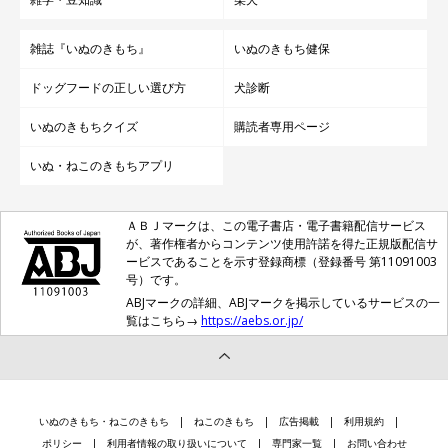
雑誌『いぬのきもち』
いぬのきもち健保
ドッグフードの正しい選び方
犬診断
いぬのきもちクイズ
購読者専用ページ
いぬ・ねこのきもちアプリ
ＡＢＪマークは、この電子書店・電子書籍配信サービス
が、著作権者からコンテンツ使用許諾を得た正規版配信サ
ービスであることを示す登録商標（登録番号 第11091003
号）です。
ABJマークの詳細、ABJマークを掲示しているサービスの一
覧はこちら→
https://aebs.or.jp/
いぬのきもち・ねこのきもち
ねこのきもち
広告掲載
利用規約
ポリシー
利用者情報の取り扱いについて
専門家一覧
お問い合わせ