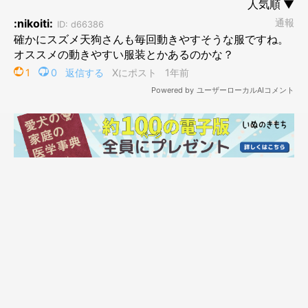
公園デビューしたての飼い犬は、小さくても力いっぱいあちこち
走り回ります。
公園中をママさんを引っ張り回していて、あまりの元気さにママ
さんも大変そう。
体力いっぱいの子犬と散歩するには大変そうでした。
そして、スカートだったのがパンツスタイルに、手提げの小さい
散歩バッグが斜めがけに…と
会うたびにカジュアルスタイルにチェンジしていくママさん。
最近はすっかり動きやすい服装で来られるようになって、元気に
走るわんこといっしょに散歩してるのを見て、
「うんうん、わかるわあ…( ´∀｀)」
と過去の自分の公園デビューを思い出しました。
こうやって犬に合わせていくようになるんですよね～。