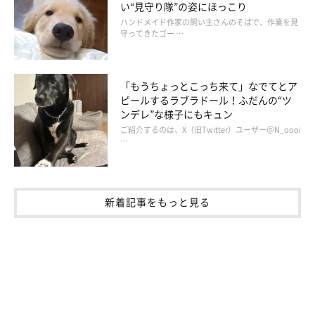
い“見守り隊”の姿にほっこり
ハンドメイド作家の飼い主さんのそばで、作業を見
守ってきたゴー …
「もうちょっとこっち来て」なでてとア
ピールするラブラドール！ふだんの“ツ
ンデレ”な様子にもキュン
ご紹介するのは、X（旧Twitter）ユーザー＠N_oooi
…
新着記事をもっと見る
作者のブログとSNS