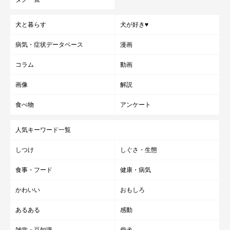
犬と暮らす
犬が好き♥
病気・症状データベース
漫画
コラム
動画
画像
解説
食べ物
アンケート
人気キーワード一覧
しつけ
しぐさ・生態
食事・フード
健康・病気
かわいい
おもしろ
あるある
感動
雑学・豆知識
柴犬