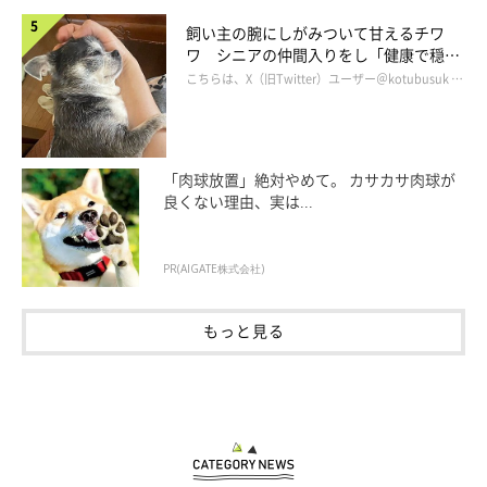
飼い主の腕にしがみついて甘えるチワ
ワ シニアの仲間入りをし「健康で穏や
かな暮らしが続いてほしい」と願う
こちらは、X（旧Twitter）ユーザー＠kotubusuk …
「肉球放置」絶対やめて。 カサカサ肉球が
良くない理由、実は...
PR(AIGATE株式会社)
もっと見る