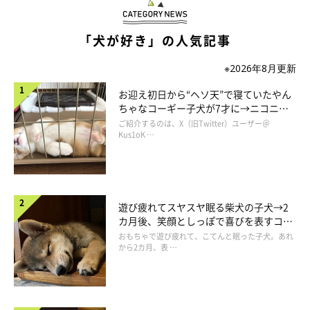
飼い主さん：
「犬が好き」の人気記事
「お迎え当時は、お散歩後の足拭きはタオルをくわえて遊んでし
※2026年8月更新
まって一苦労、ブラシをかけようとするとブラシや手に甘噛みを
して、ブラッシングのできないやんちゃ娘だったのですが、今で
お迎え初日から“ヘソ天”で寝ていたやん
ちゃなコーギー子犬が7才に→ニコニ
はどちらも大人しくやらせてくれます。また、玄関からは指示が
コ“コーギースマイル”が魅力のコに成
ご紹介するのは、X（旧Twitter）ユーザー＠
あるまで飛び出してはいけないなどの『やってはいけないこと』
長！
Kus1oK …
の理解が、ここ数カ月で一気に進んだ気がします」
遊び疲れてスヤスヤ眠る柴犬の子犬→2
カ月後、笑顔としっぽで喜びを表すコに
成長！
おもちゃで遊び疲れて、こてんと眠った子犬。あれ
から2カ月、表 …