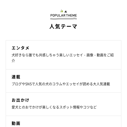
人気テーマ
エンタメ
まったりする翠ちゃん
犬好きなら誰でも共感しちゃう楽しいエッセイ・画像・動画をご紹
@samoyed_sui
介
飼い主さんは、幼少期からサモエドをずっと飼いたかったのだと
連載
か。数十年越しに夢が叶い、毎日幸せを噛みしめながら翠ちゃん
ブログやSNSで人気の犬のコラムやエッセイが読める大人気連載
との生活を送っていると言います。
お出かけ
最後に、飼い主さんにとって翠ちゃんはどのような存在か、ま
愛犬とのおでかけが楽しくなるスポット情報やコツなど
た、これから翠ちゃんとどのように暮らしていきたいかを聞きま
した。
動画