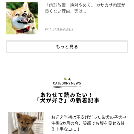
「肉球放置」絶対やめて。 カサカサ肉球が
良くない理由、実は...
PR(AIGATE株式会社)
笑顔の翠ちゃん
@samoyed_sui
もっと見る
飼い主さん曰く、翠ちゃんは「超ハッピーな性格」のコなのだと
か。
飼い主さん：
「人も犬も本当に大好きで、会う人会う犬、みんなに全力で『あ
あわせて読みたい！
そぼー！』とアピールしますが、その圧が強すぎて犬にも人にも
「犬が好き」の新着記事
ドン引きされています（笑）
その底なしの明るさとニコニコのサ
モエドスマイルに日々癒され、元気をもらっています
」
お迎え当初は不安げだった柴犬の子犬→
生後6カ月の今、笑顔でお腹を見せる甘
また、飼い主さんは、翠ちゃんのこんなところに一緒に暮らす楽
え上手なコに！