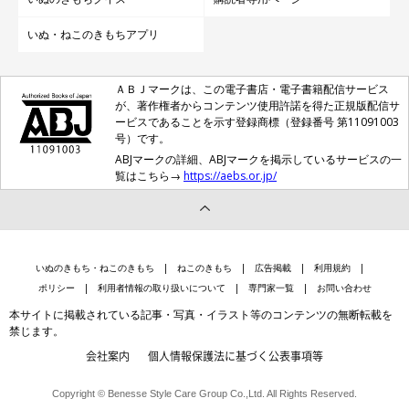
いぬ・ねこのきもちアプリ
ＡＢＪマークは、この電子書店・電子書籍配信サービス
が、著作権者からコンテンツ使用許諾を得た正規版配信サ
ービスであることを示す登録商標（登録番号 第11091003
号）です。
ABJマークの詳細、ABJマークを掲示しているサービスの一
覧はこちら→
https://aebs.or.jp/
いぬのきもち・ねこのきもち
ねこのきもち
広告掲載
利用規約
ポリシー
利用者情報の取り扱いについて
専門家一覧
お問い合わせ
本サイトに掲載されている記事・写真・イラスト等のコンテンツの無断転載を
禁じます。
会社案内
個人情報保護法に基づく公表事項等
Copyright © Benesse Style Care Group Co.,Ltd. All Rights Reserved.