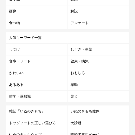
画像
解説
食べ物
アンケート
人気キーワード一覧
しつけ
しぐさ・生態
食事・フード
健康・病気
かわいい
おもしろ
あるある
感動
雑学・豆知識
柴犬
雑誌『いぬのきもち』
いぬのきもち健保
ドッグフードの正しい選び方
犬診断
いぬのきもちクイズ
購読者専用ページ