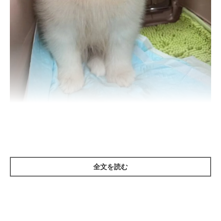
生後2カ月の翠ちゃん
@samoyed_sui
紹介するのは、X（旧Twitter）ユーザー
@samoyed_sui
さんの愛
全文を読む
犬・翠ちゃん（取材時生後11カ月／サモエド）。こちらは、生後
2カ月の翠ちゃんを撮影した一枚です。この時の状況を、飼い主
さんに伺いました。