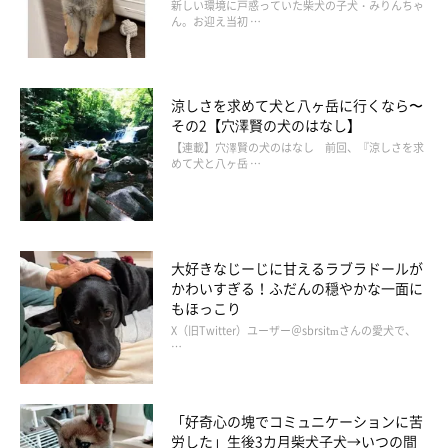
新しい環境に戸惑っていた柴犬の子犬・みりんちゃ
しさを感じているそう。
ん。お迎え当初 …
飼い主さん：
「あらゆる声色を使い分けて人間とコミュニケーションをとりま
涼しさを求めて犬と八ヶ岳に行くなら〜
す。多彩な声色はまるで人の言葉を喋っているようで、表情の豊
その2【穴澤賢の犬のはなし】
かさも相まって、何が言いたいかよくわかるので本当に一緒に暮
【連載】穴澤賢の犬のはなし 前回、『涼しさを求
めて犬と八ヶ岳 …
らしていて面白いコだな、と思います」
飼い主さんが家でリラックスしているときに、見つめてきたり、
甘えてきたりする翠ちゃんの姿を見ると、飼い主さんは幸せを感
大好きなじーじに甘えるラブラドールが
かわいすぎる！ふだんの穏やかな一面に
じるとともに「家族の特権」だなと思うのだそう。
もほっこり
X（旧Twitter）ユーザー＠sbrsitmさんの愛犬で、
…
「好奇心の塊でコミュニケーションに苦
労した」生後3カ月柴犬子犬→いつの間