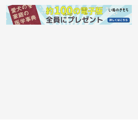
目線だけで訴えていました。このコが普段しないようなピシッと
したいい姿勢だったので、思わず写真を撮りました」
飼い主さんは2枚の写真を見比べて、翠ちゃんの成長をこのよう
に振り返ります。
飼い主さん：
「
成長するにつれて、どんどん表情や感情の表現が豊かなコにな
ってきたなと感じます。
体格も毛並みも同じ犬とは思えないくら
い、立派に育ってくれました。
一方で
優しいタレ目なのは大きくなっても全く変わらず、子犬の
ころの面影を思い切り残した顔立ちで可愛く成長したなと思いま
す
」
また、最近では行動面にも成長が見られるそうで…