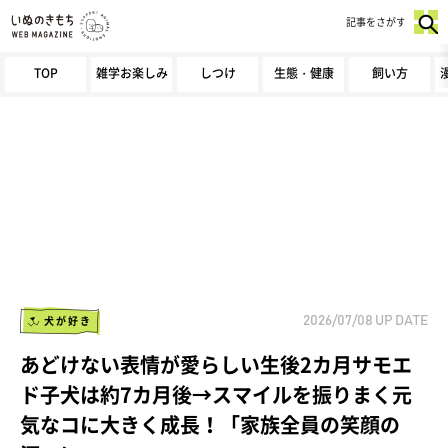
記事をさがす
TOP
雑学お楽しみ
しつけ
生態・健康
飼い方
犬が好き
2026/07/08
UP DATE
あどけない表情が愛らしい生後2カ月サモエ
ド子犬は約7カ月後→スマイルを振りまく元
気なコに大きく成長！「家族全員の笑顔の