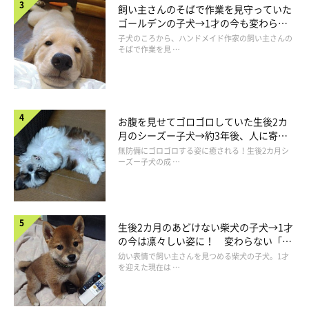
飼い主さんのそばで作業を見守っていた
ゴールデンの子犬→1才の今も変わらな
い“見守り隊”の姿にほっこり
子犬のころから、ハンドメイド作家の飼い主さんの
そばで作業を見 …
お腹を見せてゴロゴロしていた生後2カ
翠ちゃんはどんなコ？
月のシーズー子犬→約3年後、人に寄り
添う優しいコに成長した姿にほっこり
無防備にゴロゴロする姿に癒される！生後2カ月シ
ーズー子犬の成 …
生後2カ月のあどけない柴犬の子犬→1才
の今は凛々しい姿に！ 変わらない「く
りくりおめめ」にもほっこり
幼い表情で飼い主さんを見つめる柴犬の子犬。1才
を迎えた現在は …