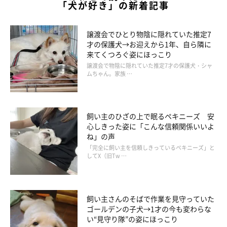
「犬が好き」の新着記事
譲渡会でひとり物陰に隠れていた推定7
才の保護犬→お迎えから1年、自ら隣に
来てくつろぐ姿にほっこり
譲渡会で物陰に隠れていた推定7才の保護犬・シャ
ムちゃん。家族 …
飼い主のひざの上で眠るペキニーズ 安
心しきった姿に「こんな信頼関係いいよ
ね」の声
「完全に飼い主を信頼しきっているペキニーズ」と
してX（旧Tw …
飼い主さんのそばで作業を見守っていた
ゴールデンの子犬→1才の今も変わらな
い“見守り隊”の姿にほっこり