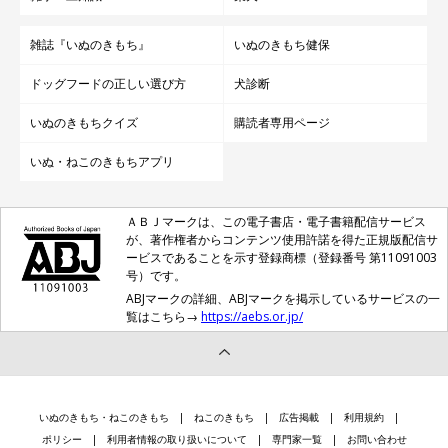
雑誌『いぬのきもち』
いぬのきもち健保
ドッグフードの正しい選び方
犬診断
いぬのきもちクイズ
購読者専用ページ
いぬ・ねこのきもちアプリ
ＡＢＪマークは、この電子書店・電子書籍配信サービス
が、著作権者からコンテンツ使用許諾を得た正規版配信サ
ービスであることを示す登録商標（登録番号 第11091003
号）です。
ABJマークの詳細、ABJマークを掲示しているサービスの一
覧はこちら→
https://aebs.or.jp/
いぬのきもち・ねこのきもち
ねこのきもち
広告掲載
利用規約
ポリシー
利用者情報の取り扱いについて
専門家一覧
お問い合わせ