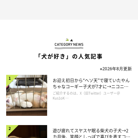
「犬が好き」の人気記事
めるちゃんはどんなコ？
※2026年8月更新
お迎え初日から“ヘソ天”で寝ていたやん
ちゃなコーギー子犬が7才に→ニコニ
コ“コーギースマイル”が魅力のコに成
ご紹介するのは、X（旧Twitter）ユーザー＠
長！
Kus1oK …
遊び疲れてスヤスヤ眠る柴犬の子犬→2
カ月後、笑顔としっぽで喜びを表すコに