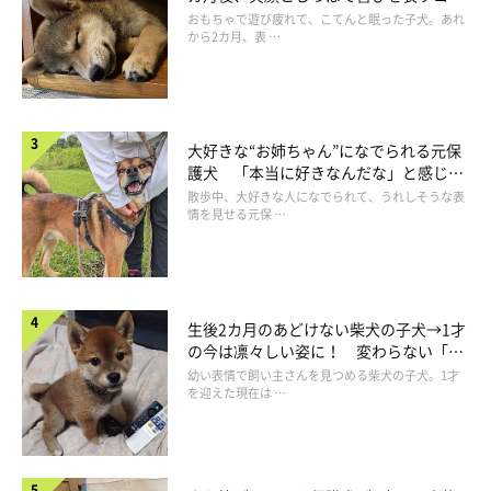
成長！
おもちゃで遊び疲れて、こてんと眠った子犬。あれ
から2カ月、表 …
飼い主さんに抱っこされるめるちゃん
@rn0i_1
大好きな“お姉ちゃん”になでられる元保
天気のいい日は窓の前でひなたぼっこをするのが好きだというな
護犬 「本当に好きなんだな」と感じる
表情にほっこり
散歩中、大好きな人になでられて、うれしそうな表
めるちゃん。飼い主さんが
情を見せる元保 …
名前を呼ぶと、カーテンの奥から飼い主さんのもとへ歩いてきて
くれるそう。
そんな、飼い主さんのことが大好きなめるちゃんの魅力につい
て、飼い主さんは次のように話してくれました。
生後2カ月のあどけない柴犬の子犬→1才
の今は凛々しい姿に！ 変わらない「く
りくりおめめ」にもほっこり
幼い表情で飼い主さんを見つめる柴犬の子犬。1才
飼い主さん：
を迎えた現在は …
「いつも体の一部を私にくっつけて座ってきたり、
友人や知り合
いの犬に会うと私にべったりになって人見知り・犬見知りを発動
させたりするところが愛らしく魅力的に感じます。
あまり社交的