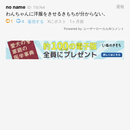
の犬ですが、愛されて育ってる顔になったなあと思います
」と振
り返ります。
飼い主さん：
「家に迎えたばかりのころはあまり意思疎通が取れず、かわいい
小さなぬいぐるみのような感覚でした。しかし、今では私のこと
を認識してくれて、名前を呼んだらしっぽを振って来てくれま
す。『おやつ』『お散歩』の言葉がうれしいものだと覚えてくれ
て、そういう姿を見ると成長したと感じます」