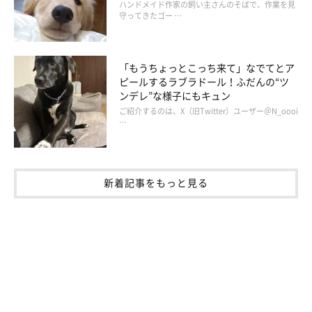
ハンドメイド作家の飼い主さんのそばで、作業を見
守ってきたゴー …
「もうちょっとこっち来て」なでてとア
ピールするラブラドール！ふだんの“ツ
ンデレ”な様子にもキュン
ご紹介するのは、X（旧Twitter）ユーザー＠N_oooi
…
お散歩中のめるちゃん
@rn0i_1
新着記事をもっと見る
飼い主さんはめるちゃんと一緒に過ごす中で、たくさんの場面で
幸せ、楽しいと感じる瞬間があると言います。
飼い主さん：
「疲れて家に帰ったときに笑顔で迎えてくれる姿や、一緒の布団
で眠るときに幸せを感じます。犬を同伴できるご飯屋さんに連れ
て行ったとき、一緒に散歩をしているときも、とても楽しいと感