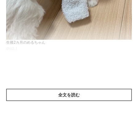
生後2カ月のめるちゃん
@rn0i_1
紹介するのは、X（旧Twitter）ユーザー
@rn0i_1
さんの愛犬・め
るちゃん（取材時2才/マルチーズ）。
こちらは生後2カ月のめるちゃんで、飼い主さんのところに来て5
日目に撮影された1枚です。
全文を読む
めるちゃんが着ているこの服は、飼い主さんのご友人がプレゼン
トしてくれたそう。
しかし、めるちゃんには少し大きすぎたようで...
このときのめるちゃんについて、飼い主さんは「情けなさそうな