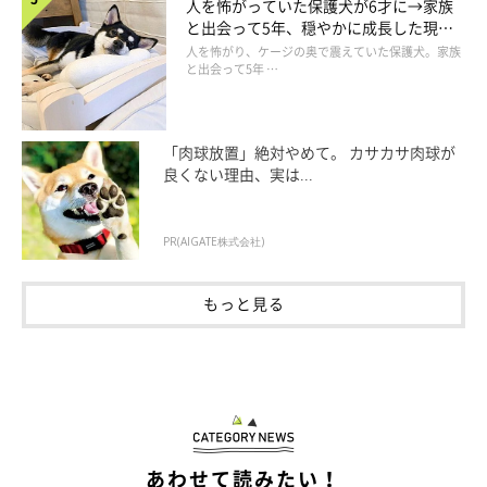
人を怖がっていた保護犬が6才に→家族
ではないあたりもかわいいです」
と出会って5年、穏やかに成長した現在
の姿にグッとくる
人を怖がり、ケージの奥で震えていた保護犬。家族
と出会って5年 …
「肉球放置」絶対やめて。 カサカサ肉球が
良くない理由、実は...
PR(AIGATE株式会社)
もっと見る
「宝物のような存在」
あわせて読みたい！