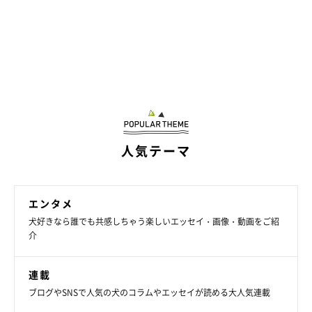
じます」
最後に、そんな飼い主さんにとってめるちゃんはどのような存在
か、また、これからめるちゃんとどのように暮らしていきたいか
伺いました。
飼い主さん：
人気テーマ
「
犬と出会ってから、私の生活の一部となり、決して失いたくな
い宝物となりました。
生きて、働くための原動力となり、癒しと
なりました。これからも愛いっぱいで暮らしていきたいです」
エンタメ
犬好きなら誰でも共感しちゃう楽しいエッセイ・画像・動画をご紹
写真提供・取材協力／
@rn0i_1
さん／X（旧Twitter）
介
取材・文／COCO
※この記事は投稿者さまに取材し、了承の上制作したものです。
連載
2026年5月時点の情報であり、現在と異なる場合があります。
ブログやSNSで人気の犬のコラムやエッセイが読める大人気連載