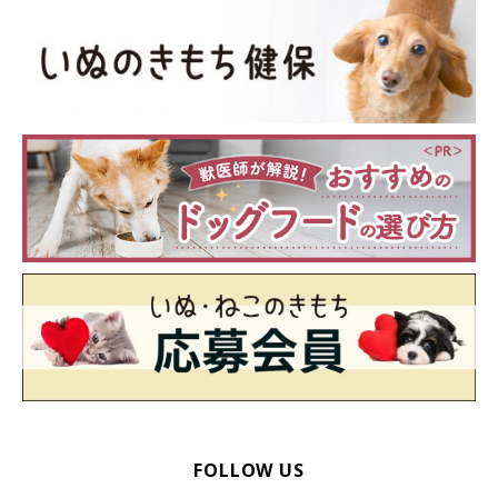
ツンデレな姿を見せるお嬢ちゃんについて、
「家族の宝物です」
と語る飼い主さん。
「可愛いお嬢のために仕事も頑張れます」
と、お嬢ちゃんへの思いを話していました。
関連記事:
仕事に行く飼い主を玄関で見送り、しばらく動
かなかった犬 その後の愛に溢れた行動が「愛
しくて抱きしめたい」
紹介するのは、X（旧Twitter）ユーザー@yukokorot82さんのエピ
ソード。とある日、飼い主さんが仕事に行くために家を出ると、愛
犬・お嬢ちゃん（撮影時1才8カ月／柴犬）が玄関で飼い主さんのこ
とを見送ってくれたそう。しばらく玄関のドアを見つめて動かなか
ったというお嬢ちゃんですが、その後は諦めたのか、布団の上にあ
関連記事:
った飼い主さんの部屋着の上で眠ってしまったそうです。お嬢ちゃ
「病院イヤイヤ」を卒業した犬 待合室で凛と
んの愛らしい行動について、飼い主さんに話を聞きました。
した態度で順番を待つ様子に、成長を感じる！
紹介するのは、X（旧Twitter）ユーザー@yukokorot82さんが「病
院イヤイヤを卒業したお嬢」と投稿していた、こちらの写真。そこ
には、凛とした態度で診察の順番を待っている愛犬・お嬢ちゃん
（撮影時1才8カ月／柴犬）の姿が写っています。動物病院が苦手と
いう犬は多いですが、お嬢ちゃんは「病院イヤイヤを卒業した」と
写真提供・取材協力／
@yukokorot82
さん／X（旧Twitter）
FOLLOW US
のことなので、苦手を克服した模様。お嬢ちゃんの成長が感じられ
取材・文／雨宮カイ
る出来事について、飼い主さんにお話を聞きました。