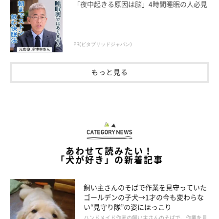
「夜中起きる原因は脳」4時間睡眠の人必見
PR(ビタブリッドジャパン)
もっと見る
あわせて読みたい！
「犬が好き」の新着記事
4才の現在は、“お嬢”という名がぴったりの
飼い主さんのそばで作業を見守っていた
コに成長！
ゴールデンの子犬→1才の今も変わらな
い“見守り隊”の姿にほっこり
ハンドメイド作家の飼い主さんのそばで、作業を見