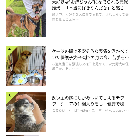
大好きな“お姉ちゃん”になでられる元保
護犬 「本当に好きなんだな」と感じる
表情にほっこり
散歩中、大好きな人になでられて、うれしそうな表
情を見せる元保 …
ケージの隅で不安そうな表情を浮かべて
子犬時代のお嬢ちゃん。黒っぽい毛色が印象的で、のちに血統書で「胡麻」
とわかったそう。
いた保護子犬→3才9カ月の今、苦手を克
服し頼もしいコに成長！
@yukokorot82
お迎え当日は緊張した様子を見せていた元野犬の保
護子犬。あれか …
お迎え当時のお嬢ちゃんは、鼻が真っ黒でもふもふコロコロした
体型のコだったそう。
飼い主の腕にしがみついて甘えるチワ
ワ シニアの仲間入りをし「健康で穏や
飼い主さんの家は5人家族だそうですが、
「みんなが帰ってくる
かな暮らしが続いてほしい」と願う
こちらは、X（旧Twitter）ユーザー＠kotubusuk …
たびにしっぽをフリフリさせて喜んでいた」
という愛らしい姿を
見せていたそうです。