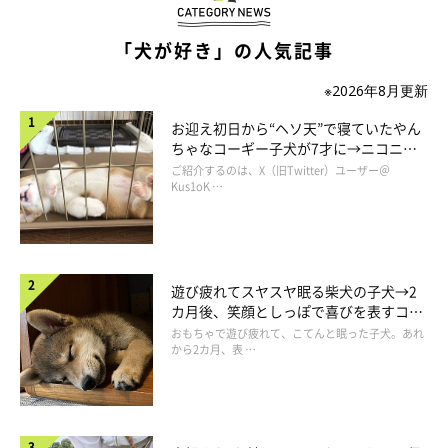
飼い主さん：
「犬が好き」の人気記事
「このコがケージの中で、私の目をじっと見ていたんです。その
瞬間、『うちのお嬢になる？』と声をかけてしまいました。
※2026年8月更新
お迎え初日から“ヘソ天”で寝ていたやん
そのあともじーっと私の目を見つめていて、思わず涙が出てしま
ちゃなコーギー子犬が7才に→ニコニ
コ“コーギースマイル”が魅力のコに成
ご紹介するのは、X（旧Twitter）ユーザー＠
って……。夫に
『このコがいい。このコじゃなかったら、もう犬
長！
Kus1oK …
は飼わない』
と伝え、お嬢を迎えることにしました」
遊び疲れてスヤスヤ眠る柴犬の子犬→2
カ月後、笑顔としっぽで喜びを表すコに
成長！
おもちゃで遊び疲れて、こてんと眠った子犬。あれ
から2カ月、表 …