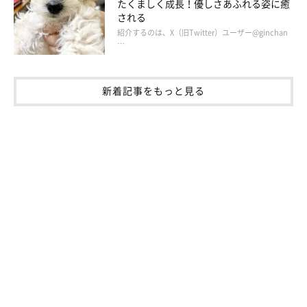
たくましく成長！優しさあふれる姿に癒
4才になったお嬢ちゃん。
される
@yukokorot82
紹介するのは、X（旧Twitter）ユーザー@ginchan
…
コロコロした子犬時代から約4年。取材時、お嬢ちゃんは4才にな
りました。飼い主さんは成長ぶりについて、「コロコロパピーだ
新着記事をもっと見る
ったのに、今はスッキリ7.8kgキープの“美スタイル”が自慢で
す」と話します。