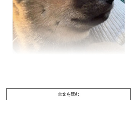
お迎え初日のお嬢ちゃん。
@yukokorot82
紹介するのは、X（旧Twitter）ユーザー
全文を読む
@yukokorot82
さんの愛
犬・お嬢ちゃん（撮影時、生後3カ月／柴犬）。こちらはお迎え
初日、家に着いて車から降りた瞬間の様子を収めた一枚です。
家族になったときの思い出の写真について、飼い主さんはこう振