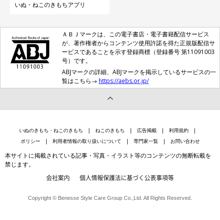
いぬ・ねこのきもちアプリ
ＡＢＪマークは、この電子書店・電子書籍配信サービス
が、著作権者からコンテンツ使用許諾を得た正規版配信サ
ービスであることを示す登録商標（登録番号 第11091003
号）です。
ABJマークの詳細、ABJマークを掲示しているサービスの一
覧はこちら→
https://aebs.or.jp/
いぬのきもち・ねこのきもち
ねこのきもち
広告掲載
利用規約
ポリシー
利用者情報の取り扱いについて
専門家一覧
お問い合わせ
本サイトに掲載されている記事・写真・イラスト等のコンテンツの無断転載を
禁じます。
会社案内
個人情報保護法に基づく公表事項等
Copyright © Benesse Style Care Group Co.,Ltd. All Rights Reserved.