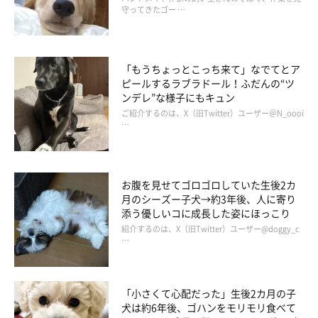
守ってきたゴー …
「もうちょっとこっち来て」なでてとア
ピールするラブラドール！ふだんの“ツ
ンデレ”な様子にもキュン
ご紹介するのは、X（旧Twitter）ユーザー＠N_oooi
…
お腹を見せてゴロゴロしていた生後2カ
月のシーズー子犬→約3年後、人に寄り
添う優しいコに成長した姿にほっこり
紹介するのは、X（旧Twitter）ユーザー@doggy_c
…
「小さくて心配だった」生後2カ月の子
犬は約6年後、ゴハンをモリモリ食べて