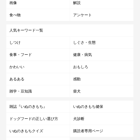
画像
解説
食べ物
アンケート
人気キーワード一覧
しつけ
しぐさ・生態
食事・フード
健康・病気
かわいい
おもしろ
あるある
感動
雑学・豆知識
柴犬
雑誌『いぬのきもち』
いぬのきもち健保
ドッグフードの正しい選び方
犬診断
いぬのきもちクイズ
購読者専用ページ