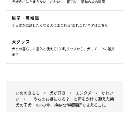
犬好きにはたまらない！かわいい・面白い・感動の犬の動画
さんは、そんなお嬢ちゃんについてこう話しています。
雑学・豆知識
飼い主さん：
明日誰かに話したくなる犬にまつわる”あれこれ”ネタはこちら
「“柴距離”は絶対で、無理に近づくと怒ります。でも、少し放っ
ておくと自分からおしりをくっつけてくるんです。それがもう可
犬グッズ
愛くて可愛くて……！
犬との暮らしに意外と使える100均グッズから、犬モチーフの雑貨
まで
家族の言うことを随分理解している賢いコでもあり、気分が乗ら
ないときは聞こえないフリをしたりも。お嬢の“スン”とした顔が
大好きです。
いぬのきもち
犬が好き
エンタメ
かわい
とにかく、お嬢という名がぴったりの、可愛くておりこうなコで
い
「うちのお嬢になる？」と声をかけて迎えた柴
す」
犬の子犬 4才の今、絶妙な“柴距離”で甘えるコに！