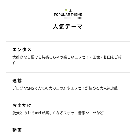
人気テーマ
エンタメ
犬好きなら誰でも共感しちゃう楽しいエッセイ・画像・動画をご紹
介
“スン”とした顔をするお嬢ちゃん。
連載
@yukokorot82
ブログやSNSで人気の犬のコラムやエッセイが読める大人気連載
そんなお嬢ちゃんは、天真爛漫なタイプ。パパさんと砂浜を走っ
お出かけ
たり、仲良しの友達とドッグランで遊んだりするのが大好きなの
愛犬とのおでかけが楽しくなるスポット情報やコツなど
だそう。
動画
一方で、甘え方には“お嬢”らしい距離感があるようです。飼い主