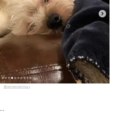
@ranranranma.s
…