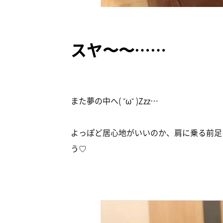
スヤ〜〜……
また夢の中へ( ˘ω˘ )Zzz…
よっぽど居心地がいいのか、肩に乗る前足
う♡