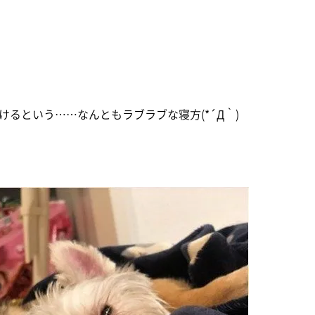
るという……なんともラブラブな寝方(*´Д｀)