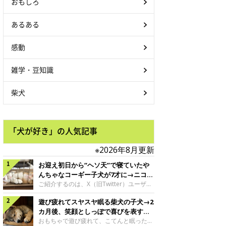
おもしろ
あるある
感動
雑学・豆知識
柴犬
「犬が好き」の人気記事
※2026年8月更新
お迎え初日から“ヘソ天”で寝ていたや
んちゃなコーギー子犬が7才に→ニコニ
コ“コーギースマイル”が魅力のコに成
ご紹介するのは、X（旧Twitter）ユーザー
＠Kus1oKg2vsgdWS2さんの愛犬でウェル
長！
遊び疲れてスヤスヤ眠る柴犬の子犬→2
シュ・コーギー・ペンブロークの神楽ちゃ
ん。今年の8月で7才になるという神楽ちゃ
カ月後、笑顔としっぽで喜びを表すコ
んですが、いったいどんな子犬時代を過ご
に成長！
おもちゃで遊び疲れて、こてんと眠った子