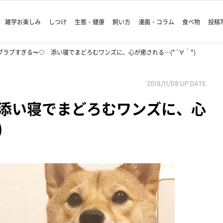
雑学お楽しみ
しつけ
生態・健康
飼い方
漫画・コラム
食べ物
投稿
ブラブすぎる〜♡ 添い寝でまどろむワンズに、心が癒される…(*´∀｀*)
2018/11/08
UP DATE
添い寝でまどろむワンズに、心
)