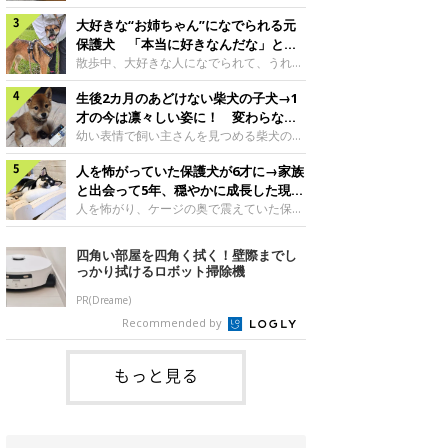
したのでしょうか。今回は、神楽ちゃんの
犬。あれから2カ月、表情や行動にさまざ
成長を飼い主さんと振り返ります！神楽ち
大好きな“お姉ちゃん”になでられる元
まな変化が見られるようになりました。遊
ゃんの成長について聞いた！お迎えから数
び疲れて眠る生後2カ月のなっちゃん遊び
保護犬 「本当に好きなんだな」と感
日後の神楽ちゃん（撮影時生後2カ月）＠
疲れた様子のなっちゃん。@Pkndg_紹介
じる表情にほっこり
散歩中、大好きな人になでられて、うれし
Kus1oKg2vsgdWS2――お迎え当初の神楽
するのは、X（旧Twitter）ユーザー
そうな表情を見せる元保護犬。甘えるよう
ちゃんの様子について教えてください。飼
@Pkndg_さんの愛犬・なっちゃん（取材
生後2カ月のあどけない柴犬の子犬→1
な姿に、見ているこちらまでほっこりしま
い主さん： 「お迎え当日から“ヘソ天”で寝
時、生後4カ月／柴犬）。こちらの写真
す。大好きな“お姉ちゃん”に甘える小次郎
才の今は凛々しい姿に！ 変わらない
るようなコでし
は、なっちゃんが生後2カ月のころに撮影
くん妹さんになでてもらい、うれしそうな
「くりくりおめめ」にもほっこり
幼い表情で飼い主さんを見つめる柴犬の子
された一枚です。この日、なっちゃんは家
表情を見せる小次郎くん（2026年6月撮
犬。1才を迎えた現在はすっかり成犬らし
族と一緒におもちゃで遊んでいました。た
影）。@mika_Jimmy紹介するのは、X（旧
人を怖がっていた保護犬が6才に→家族
くなりましたが、子犬のころから変わらな
くさん遊んで疲れたのか、その後は眠り始
Twitter）ユーザー@mika_Jimmyさんの愛
いところもあるそうです。家族に迎えたば
と出会って5年、穏やかに成長した現在
めたそうです。眠るなっちゃん。
犬・小次郎くん（撮影時5才）。こちら
かりの小さな慎之介くん生後2カ月の慎之
の姿にグッとくる
人を怖がり、ケージの奥で震えていた保護
@Pkndg_
は、飼い主さんの妹さんと一緒に散歩をし
介くん。@BLACKpurupuru紹介するの
犬。家族と出会って5年、今では笑顔を見
たときに撮影したという一枚です。この
は、X（旧Twitter）ユーザー
せ、飼い主さんの娘さんにも少しずつ心を
四角い部屋を四角く拭く！壁際までし
日、飼い主さんは実家から自宅へ帰る途
@BLACKpurupuruさんの愛犬・慎之介く
開くようになりました。（写真左から）先
っかり拭けるロボット掃除機
中、妹さんと公園で待ち合わせ
ん（取材時1才／柴犬）です。こちらは、
住犬・ライナちゃん、レオナちゃん。
慎之介くんが生後2カ月のころ、家族に迎
@lina_and_leona紹介するのは、
PR(Dreame)
えて約2週間後に撮影された一枚。小さな
Instagramユーザー@lina_and_leonaさん
Recommended by
体とあどけない表情が印象的です。飼い主
の愛犬・レオナちゃん（取材時6才／柴犬
さんの夫に抱っこされる慎之介くん。@B
／写真右）です。穏やかで優しい表情を見
せる今の姿からは想像できませんが、レオ
もっと見る
ナちゃんには悲しい過去があるといいま
す。人が怖くてケージの中で震えていた家
に来て2日目のレオナちゃん。@