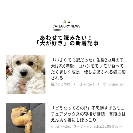
あわせて読みたい！
「犬が好き」の新着記事
「小さくて心配だった」生後2カ月の子
犬は約6年後、ゴハンをモリモリ食べて
たくましく成長！優しさあふれる姿に癒
される
紹介するのは、X（旧Twitter）ユーザー@ginchan
…
「どうなってるの!?」不思議すぎるミニ
チュアダックスの寝相が話題 普段の甘
えん坊な姿にもほっこり
X（旧Twitter）ユーザー＠chacha210309さん …