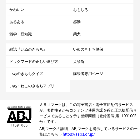
かわいい
おもしろ
あるある
感動
雑学・豆知識
柴犬
雑誌『いぬのきもち』
いぬのきもち健保
ドッグフードの正しい選び方
犬診断
いぬのきもちクイズ
購読者専用ページ
いぬ・ねこのきもちアプリ
ＡＢＪマークは、この電子書店・電子書籍配信サービス
が、著作権者からコンテンツ使用許諾を得た正規版配信サ
ービスであることを示す登録商標（登録番号 第11091003
号）です。
ABJマークの詳細、ABJマークを掲示しているサービスの一
覧はこちら→
https://aebs.or.jp/