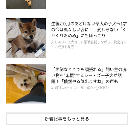
生後2カ月のあどけない柴犬の子犬→1才
の今は凛々しい姿に！ 変わらない「く
りくりおめめ」にもほっこり
久しぶりの子犬育てに悪戦苦闘しながら、慎之介く
んの成長を見守 …
「面倒なときでも頑張れる」飼い主の洗
い物を“応援”するシー・ズー子犬が話
題！「俄然やる気出ますね」の声も
X（旧Twitter）ユーザー＠Olaf_ShihThu
新着記事をもっと見る