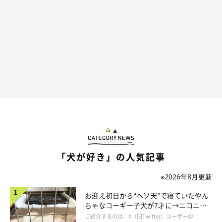
「犬が好き」の人気記事
※2026年8月更新
お迎え初日から“ヘソ天”で寝ていたやん
ちゃなコーギー子犬が7才に→ニコニ
コ“コーギースマイル”が魅力のコに成
ご紹介するのは、X（旧Twitter）ユーザー＠