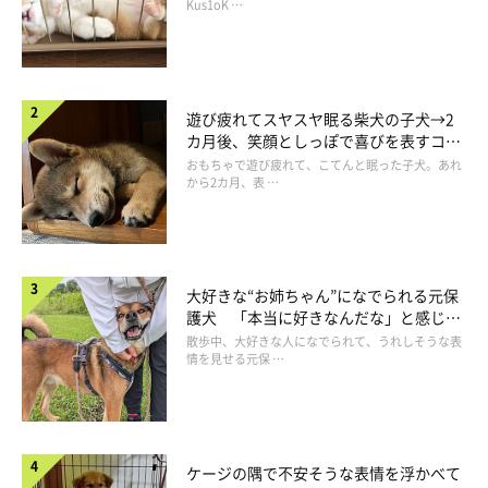
長！
Kus1oK …
遊び疲れてスヤスヤ眠る柴犬の子犬→2
カ月後、笑顔としっぽで喜びを表すコに
成長！
おもちゃで遊び疲れて、こてんと眠った子犬。あれ
から2カ月、表 …
大好きな“お姉ちゃん”になでられる元保
護犬 「本当に好きなんだな」と感じる
表情にほっこり
散歩中、大好きな人になでられて、うれしそうな表
情を見せる元保 …
ケージの隅で不安そうな表情を浮かべて