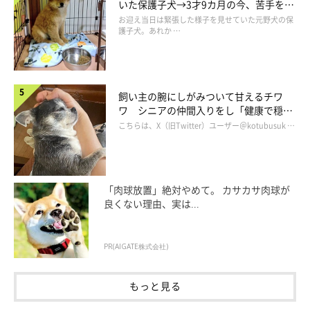
いた保護子犬→3才9カ月の今、苦手を克
服し頼もしいコに成長！
お迎え当日は緊張した様子を見せていた元野犬の保
護子犬。あれか …
飼い主の腕にしがみついて甘えるチワ
ワ シニアの仲間入りをし「健康で穏や
かな暮らしが続いてほしい」と願う
こちらは、X（旧Twitter）ユーザー＠kotubusuk …
「肉球放置」絶対やめて。 カサカサ肉球が
良くない理由、実は...
PR(AIGATE株式会社)
もっと見る