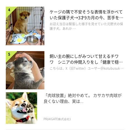
ケージの隅で不安そうな表情を浮かべて
いた保護子犬→3才9カ月の今、苦手を克
服し頼もしいコに成長！
お迎え当日は緊張した様子を見せていた元野犬の保
護子犬。あれか …
飼い主の腕にしがみついて甘えるチワ
ワ シニアの仲間入りをし「健康で穏や
かな暮らしが続いてほしい」と願う
こちらは、X（旧Twitter）ユーザー＠kotubusuk …
「肉球放置」絶対やめて。 カサカサ肉球が
良くない理由、実は...
PR(AIGATE株式会社)