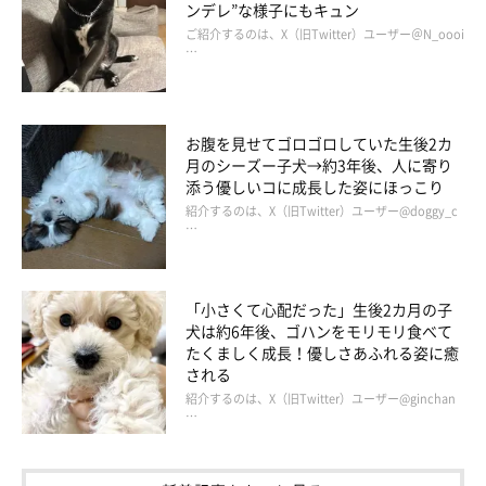
ンデレ”な様子にもキュン
ご紹介するのは、X（旧Twitter）ユーザー＠N_oooi
…
お腹を見せてゴロゴロしていた生後2カ
月のシーズー子犬→約3年後、人に寄り
添う優しいコに成長した姿にほっこり
紹介するのは、X（旧Twitter）ユーザー@doggy_c
…
「小さくて心配だった」生後2カ月の子
犬は約6年後、ゴハンをモリモリ食べて
たくましく成長！優しさあふれる姿に癒
される
紹介するのは、X（旧Twitter）ユーザー@ginchan
…