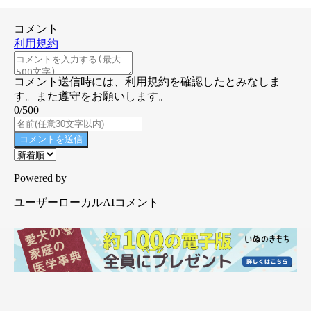
参照／Instagram（
@acoshiba
）
文／AzusaS