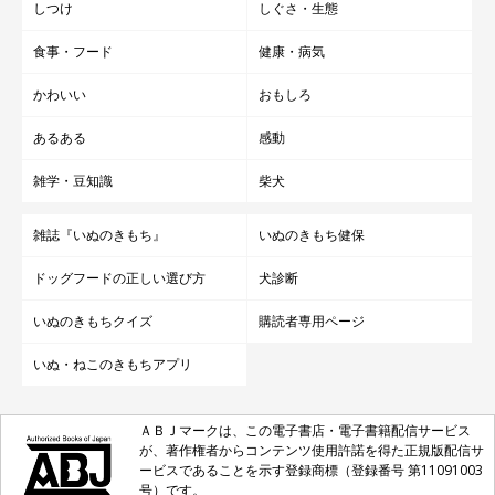
しつけ
しぐさ・生態
食事・フード
健康・病気
かわいい
おもしろ
あるある
感動
雑学・豆知識
柴犬
雑誌『いぬのきもち』
いぬのきもち健保
ドッグフードの正しい選び方
犬診断
いぬのきもちクイズ
購読者専用ページ
いぬ・ねこのきもちアプリ
ＡＢＪマークは、この電子書店・電子書籍配信サービス
が、著作権者からコンテンツ使用許諾を得た正規版配信サ
ービスであることを示す登録商標（登録番号 第11091003
号）です。