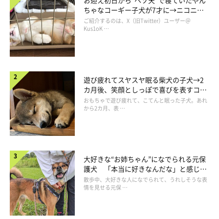
お迎え初日から“ヘソ天”で寝ていたやん
ちゃなコーギー子犬が7才に→ニコニ
コ“コーギースマイル”が魅力のコに成
ご紹介するのは、X（旧Twitter）ユーザー＠
長！
Kus1oK …
遊び疲れてスヤスヤ眠る柴犬の子犬→2
カ月後、笑顔としっぽで喜びを表すコに
成長！
おもちゃで遊び疲れて、こてんと眠った子犬。あれ
から2カ月、表 …
大好きな“お姉ちゃん”になでられる元保
護犬 「本当に好きなんだな」と感じる
表情にほっこり
散歩中、大好きな人になでられて、うれしそうな表
情を見せる元保 …