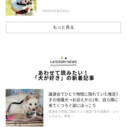
PR(AIGATE株式会社)
@02305891t
もっと見る
最後はちゃんとチーズの入っている手のほうをタッチできて、よ
うやく食べることができたのでした♡
あわせて読みたい！
「犬が好き」の新着記事
譲渡会でひとり物陰に隠れていた推定7
才の保護犬→お迎えから1年、自ら隣に
来てくつろぐ姿にほっこり
譲渡会で物陰に隠れていた推定7才の保護犬・シャ
ムちゃん。家族 …