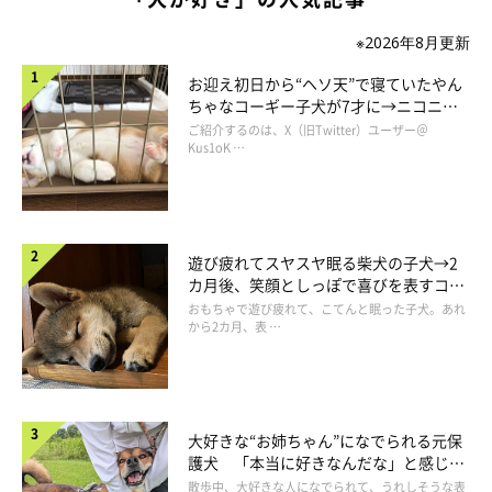
「じゃあこっちか！・ω・」
※2026年8月更新
お迎え初日から“ヘソ天”で寝ていたやん
ちゃなコーギー子犬が7才に→ニコニ
と、すかざす飼い主さんの反対側の足をタッチ♪ でも、自信が
コ“コーギースマイル”が魅力のコに成
ご紹介するのは、X（旧Twitter）ユーザー＠
長！
Kus1oK …
ないのか……
遊び疲れてスヤスヤ眠る柴犬の子犬→2
カ月後、笑顔としっぽで喜びを表すコに
成長！
おもちゃで遊び疲れて、こてんと眠った子犬。あれ
から2カ月、表 …
大好きな“お姉ちゃん”になでられる元保
護犬 「本当に好きなんだな」と感じる
表情にほっこり
散歩中、大好きな人になでられて、うれしそうな表