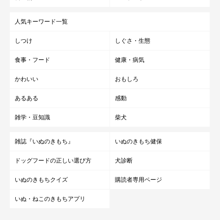
人気キーワード一覧
しつけ
しぐさ・生態
食事・フード
健康・病気
かわいい
おもしろ
あるある
感動
雑学・豆知識
柴犬
雑誌『いぬのきもち』
いぬのきもち健保
ドッグフードの正しい選び方
犬診断
いぬのきもちクイズ
購読者専用ページ
いぬ・ねこのきもちアプリ