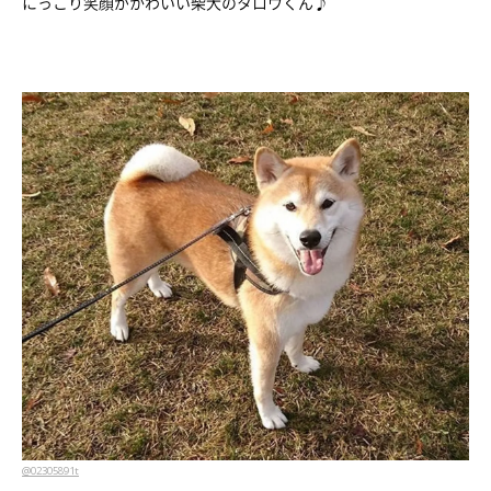
にっこり笑顔がかわいい柴犬のタロウくん♪
@02305891t