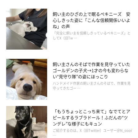
飼い主のひざの上で眠るペキニーズ 安
せっかくある鼻は 使わないタイプ #勘がはずれた #チーズが
心しきった姿に「こんな信頼関係いいよ
欲しい #柴犬 #柴 #しばいぬ #いぬのきもち #shiba
ね」の声
#shibastagram
「完全に飼い主を信頼しきっているペキニーズ」と
してX（旧Tw …
02305891
さん(@02305891t)がシェアした投稿 -
2019年 2月月5日午前4時06分PST
ニオイを嗅げば一発で当たったかもしれないけれど、あえて
飼い主さんのそばで作業を見守っていた
ゴールデンの子犬→1才の今も変わらな
「勘」で挑戦するタロウくん。そんな姿がかわいすぎるのでした
い“見守り隊”の姿にほっこり
(*´∀｀*)
ハンドメイド作家の飼い主さんのそばで、作業を見
守ってきたゴー …
★Instagram、Twitterで「#いぬのきもち」「#いぬのきもち部」
「もうちょっとこっち来て」なでてとア
でご投稿いただいた素敵な写真・動画を紹介しています。
ピールするラブラドール！ふだんの“ツ
ンデレ”な様子にもキュン
ご紹介するのは、X（旧Twitter）ユーザー＠N_oooi
…