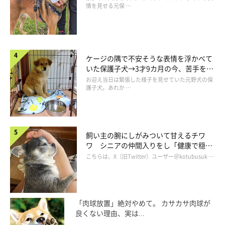
情を見せる元保 …
@02305891t
「ほんとにこっちじゃない…？・ω・」
ケージの隅で不安そうな表情を浮かべて
いた保護子犬→3才9カ月の今、苦手を克
チーズがないほうの飼い主さんの手を、もう一度タッチ（笑）
服し頼もしいコに成長！
お迎え当日は緊張した様子を見せていた元野犬の保
護子犬。あれか …
タロウくん、
犬なのに鼻を使わないタイプ
みたい！(;ﾟ∀ﾟ)
飼い主の腕にしがみついて甘えるチワ
ワ シニアの仲間入りをし「健康で穏や
かな暮らしが続いてほしい」と願う
こちらは、X（旧Twitter）ユーザー＠kotubusuk …
「肉球放置」絶対やめて。 カサカサ肉球が
良くない理由、実は...