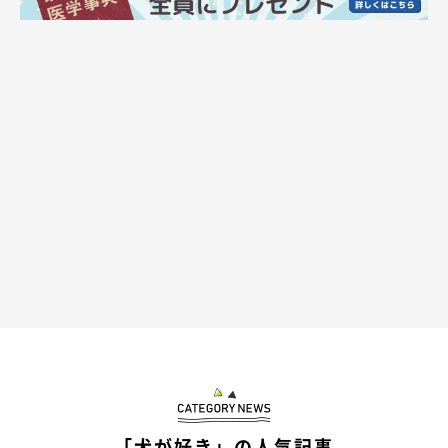
@02305891t
ハズレだ〜
@02305891t
「犬が好き」の人気記事