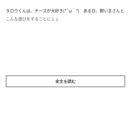
タロウくんは、チーズが大好き(*´ω｀*) ある日、飼い主さんと
こんな遊びをすることに↓↓
全文を読む
@02305891t
タロウくんの目の前に、飼い主さんの両手が。
この手のどちらか