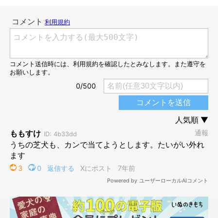
「こっちだーーー！(-ω☆)」
ニオイを嗅いだりして確認する前に、前足で勢いよくタッチ！
結果は……