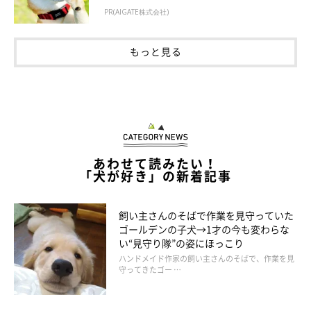
んなときでもマイペースな、ハチくんなのでした♪
PR(AIGATE株式会社)
もっと見る
参照／YouTube（もしも飼い主が倒れていたら。）
https://www.youtube.com/watch?v=2C7d0TbiB3A
文／Ayano Yamabuki
あわせて読みたい！
「犬が好き」の新着記事
飼い主さんのそばで作業を見守っていた
ゴールデンの子犬→1才の今も変わらな
い“見守り隊”の姿にほっこり
ハンドメイド作家の飼い主さんのそばで、作業を見
守ってきたゴー …