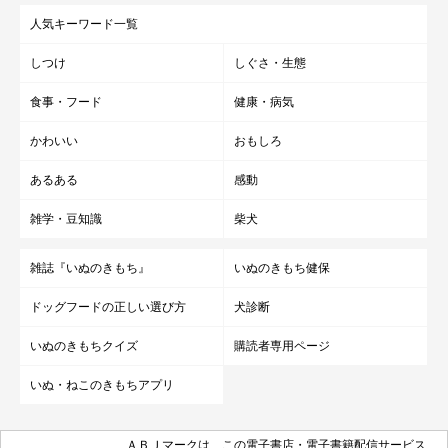
人気キーワード一覧
しつけ
しぐさ・生態
食事・フード
健康・病気
かわいい
おもしろ
あるある
感動
雑学・豆知識
柴犬
雑誌『いぬのきもち』
いぬのきもち健保
ドッグフードの正しい選び方
犬診断
いぬのきもちクイズ
購読者専用ページ
いぬ・ねこのきもちアプリ
ＡＢＪマークは、この電子書店・電子書籍配信サービス