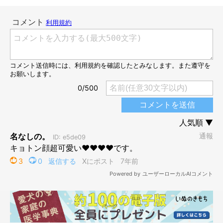
( ´ー｀) 廊下でバタンと倒れているという、ちょっと異様な光
景だもんね（笑）
パパさんの「どうしよっか？」の声で、ママの横に
ちょこん
と座