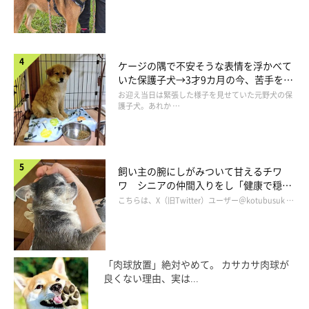
ケージの隅で不安そうな表情を浮かべて
いた保護子犬→3才9カ月の今、苦手を克
服し頼もしいコに成長！
お迎え当日は緊張した様子を見せていた元野犬の保
護子犬。あれか …
飼い主の腕にしがみついて甘えるチワ
ワ シニアの仲間入りをし「健康で穏や
かな暮らしが続いてほしい」と願う
こちらは、X（旧Twitter）ユーザー＠kotubusuk …
くすぐったくて起きたママに、ハチくんは
「やっと起きた！」
と
言わんばかりに飛びつきじゃれるじゃれる♡
「肉球放置」絶対やめて。 カサカサ肉球が
良くない理由、実は...
やっぱり何が起こっていたのか、わかっていなかったみたい。ど