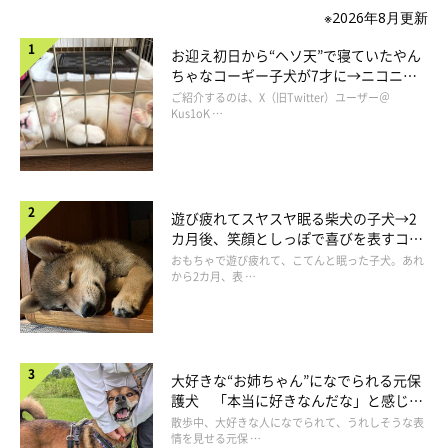
お手！
※2026年8月更新
お迎え初日から“ヘソ天”で寝ていたやん
ちゃなコーギー子犬が7才に→ニコニ
コ“コーギースマイル”が魅力のコに成
ご紹介するのは、X（旧Twitter）ユーザー＠
長！
Kus1oK …
遊び疲れてスヤスヤ眠る柴犬の子犬→2
カ月後、笑顔としっぽで喜びを表すコに
成長！
おもちゃで遊び疲れて、こてんと眠った子犬。あれ
から2カ月、表 …
大好きな“お姉ちゃん”になでられる元保
護犬 「本当に好きなんだな」と感じる
最後は、パパがママをくすぐり攻撃で起こしちゃうのでした(*
表情にほっこり
散歩中、大好きな人になでられて、うれしそうな表
情を見せる元保 …
´∀｀*)