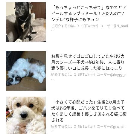
「もうちょっとこっち来て」なでてとア
ピールするラブラドール！ふだんの“ツ
ンデレ”な様子にもキュン
ご紹介するのは、X（旧Twitter）ユーザー＠N_oooi
…
お腹を見せてゴロゴロしていた生後2カ
月のシーズー子犬→約3年後、人に寄り
添う優しいコに成長した姿にほっこり
紹介するのは、X（旧Twitter）ユーザー@doggy_c
…
「小さくて心配だった」生後2カ月の子
犬は約6年後、ゴハンをモリモリ食べて
たくましく成長！優しさあふれる姿に癒
される
紹介するのは、X（旧Twitter）ユーザー@ginchan
…