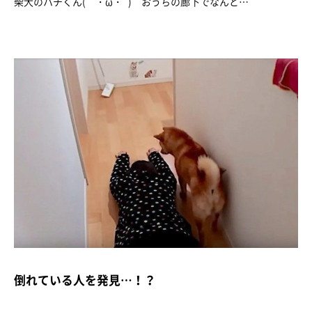
柴犬のハチくん(｀・ω・´) おうちの廊下でなんと…
倒れている人を発見…！？