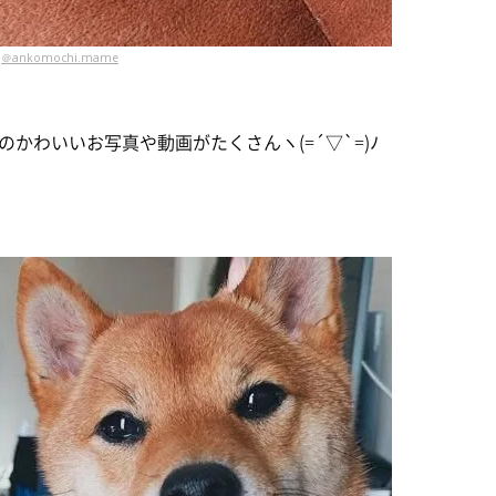
＠ankomochi.mame
かわいいお写真や動画がたくさんヽ(=´▽`=)ﾉ