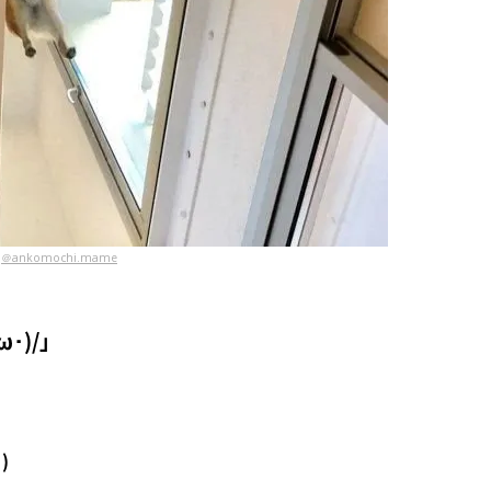
＠ankomochi.mame
･)/」
)