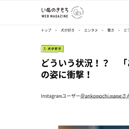
トップ
犬が好き
エンタメ
驚き
ど
犬が好き
どういう状況！？ 「
の姿に衝撃！
Instagramユーザー
＠ankomochi.mameさ