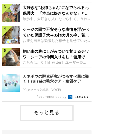
したのでしょうか。今回は、神楽ちゃんの
犬。あれから2カ月、表情や行動にさまざ
成長を飼い主さんと振り返ります！神楽ち
大好きな“お姉ちゃん”になでられる元
まな変化が見られるようになりました。遊
ゃんの成長について聞いた！お迎えから数
び疲れて眠る生後2カ月のなっちゃん遊び
保護犬 「本当に好きなんだな」と感
日後の神楽ちゃん（撮影時生後2カ月）＠
疲れた様子のなっちゃん。@Pkndg_紹介
じる表情にほっこり
散歩中、大好きな人になでられて、うれし
Kus1oKg2vsgdWS2――お迎え当初の神楽
するのは、X（旧Twitter）ユーザー
そうな表情を見せる元保護犬。甘えるよう
ちゃんの様子について教えてください。飼
@Pkndg_さんの愛犬・なっちゃん（取材
ケージの隅で不安そうな表情を浮かべ
な姿に、見ているこちらまでほっこりしま
い主さん： 「お迎え当日から“ヘソ天”で寝
時、生後4カ月／柴犬）。こちらの写真
す。大好きな“お姉ちゃん”に甘える小次郎
ていた保護子犬→3才9カ月の今、苦手
るようなコでし
は、なっちゃんが生後2カ月のころに撮影
くん妹さんになでてもらい、うれしそうな
を克服し頼もしいコに成長！
お迎え当日は緊張した様子を見せていた元
された一枚です。この日、なっちゃんは家
表情を見せる小次郎くん（2026年6月撮
野犬の保護子犬。あれから約3年半、苦手
族と一緒におもちゃで遊んでいました。た
影）。@mika_Jimmy紹介するのは、X（旧
飼い主の腕にしがみついて甘えるチワ
だったことを一つひとつ克服し、家族に寄
くさん遊んで疲れたのか、その後は眠り始
Twitter）ユーザー@mika_Jimmyさんの愛
り添う姿を見せています。お迎え当日、ケ
ワ シニアの仲間入りをし「健康で穏
めたそうです。眠るなっちゃん。
犬・小次郎くん（撮影時5才）。こちら
ージの隅で不安そうにお迎え当日のシルビ
やかな暮らしが続いてほしい」と願う
こちらは、X（旧Twitter）ユーザー＠
@Pkndg_
は、飼い主さんの妹さんと一緒に散歩をし
アちゃん。@nemonemotos今回紹介する
kotubusuke617さんが投稿した写真。写
たときに撮影したという一枚です。この
のは、X（旧Twitter）ユーザー
っているのは、愛犬でチワワのつぶしゃん
カネボウの酵素研究がつるすべ肌に導
日、飼い主さんは実家から自宅へ帰る途
@nemonemotosさんの愛犬・シルビアち
（本名：こつぶちゃん）です。飼い主さん
く！suisaiの毛穴ケア・角質ケア
中、妹さんと公園で待ち合わせ
ゃん（撮影当時、生後推定2カ月）。飼い
の腕にしがみつくつぶしゃん（撮影時6
主さんが「#最初に撮った一枚」として投
才）＠kotubusuke617撮影当時の状況に
PR(カネボウ化粧品｜VOCE)
稿した写真には、ケージの隅で不安そうな
ついて伺うと、飼い主さんはこう教えてく
Recommended by
表情を浮かべるシルビアちゃんの姿が写っ
れました。飼い主さん： 「ある休日のこ
ていました。こちらは、保護犬だったシル
とです。私がソファに座った途端にひざの
上にのってきたので、そのままなでながら
もっと見る
テレビを見ていたのですが、微動だにしな
いので気になって見てみると、腕にしがみ
つくような形で気持ちよさそうに