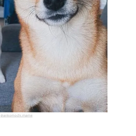
＠ankomochi.mame