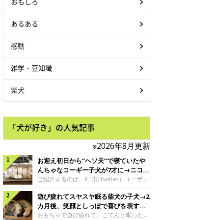
おもしろ
あるある
感動
雑学・豆知識
柴犬
「犬が好き」の人気記事
※2026年8月更新
お迎え初日から“ヘソ天”で寝ていたや
んちゃなコーギー子犬が7才に→ニコニ
コ“コーギースマイル”が魅力のコに成
ご紹介するのは、X（旧Twitter）ユーザー
＠Kus1oKg2vsgdWS2さんの愛犬でウェル
長！
遊び疲れてスヤスヤ眠る柴犬の子犬→2
シュ・コーギー・ペンブロークの神楽ちゃ
ん。今年の8月で7才になるという神楽ちゃ
カ月後、笑顔としっぽで喜びを表すコ
んですが、いったいどんな子犬時代を過ご
に成長！
おもちゃで遊び疲れて、こてんと眠った子