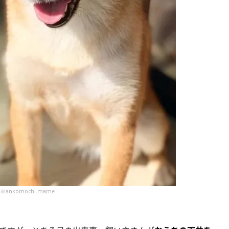
＠ankomochi.mame