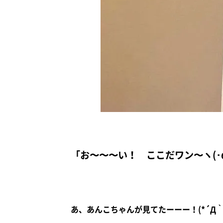
「お〜〜〜い！ ここだワン〜ヽ(･ω
あ、あんこちゃんが見てたーーー！(*´Д｀