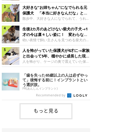
したのでしょうか。今回は、神楽ちゃんの
犬。あれから2カ月、表情や行動にさまざ
成長を飼い主さんと振り返ります！神楽ち
大好きな“お姉ちゃん”になでられる元
まな変化が見られるようになりました。遊
ゃんの成長について聞いた！お迎えから数
び疲れて眠る生後2カ月のなっちゃん遊び
保護犬 「本当に好きなんだな」と感
日後の神楽ちゃん（撮影時生後2カ月）＠
疲れた様子のなっちゃん。@Pkndg_紹介
じる表情にほっこり
散歩中、大好きな人になでられて、うれし
Kus1oKg2vsgdWS2――お迎え当初の神楽
するのは、X（旧Twitter）ユーザー
そうな表情を見せる元保護犬。甘えるよう
ちゃんの様子について教えてください。飼
@Pkndg_さんの愛犬・なっちゃん（取材
生後2カ月のあどけない柴犬の子犬→1
な姿に、見ているこちらまでほっこりしま
い主さん： 「お迎え当日から“ヘソ天”で寝
時、生後4カ月／柴犬）。こちらの写真
す。大好きな“お姉ちゃん”に甘える小次郎
才の今は凛々しい姿に！ 変わらない
るようなコでし
は、なっちゃんが生後2カ月のころに撮影
くん妹さんになでてもらい、うれしそうな
「くりくりおめめ」にもほっこり
幼い表情で飼い主さんを見つめる柴犬の子
された一枚です。この日、なっちゃんは家
表情を見せる小次郎くん（2026年6月撮
犬。1才を迎えた現在はすっかり成犬らし
族と一緒におもちゃで遊んでいました。た
影）。@mika_Jimmy紹介するのは、X（旧
人を怖がっていた保護犬が6才に→家族
くなりましたが、子犬のころから変わらな
くさん遊んで疲れたのか、その後は眠り始
Twitter）ユーザー@mika_Jimmyさんの愛
いところもあるそうです。家族に迎えたば
と出会って5年、穏やかに成長した現在
めたそうです。眠るなっちゃん。
犬・小次郎くん（撮影時5才）。こちら
かりの小さな慎之介くん生後2カ月の慎之
の姿にグッとくる
人を怖がり、ケージの奥で震えていた保護
@Pkndg_
は、飼い主さんの妹さんと一緒に散歩をし
介くん。@BLACKpurupuru紹介するの
犬。家族と出会って5年、今では笑顔を見
たときに撮影したという一枚です。この
は、X（旧Twitter）ユーザー
せ、飼い主さんの娘さんにも少しずつ心を
「歯を失った65歳以上の人は必ずやっ
日、飼い主さんは実家から自宅へ帰る途
@BLACKpurupuruさんの愛犬・慎之介く
開くようになりました。（写真左から）先
て」後悔する前に！インプラントとい
中、妹さんと公園で待ち合わせ
ん（取材時1才／柴犬）です。こちらは、
住犬・ライナちゃん、レオナちゃん。
う選択肢。
慎之介くんが生後2カ月のころ、家族に迎
@lina_and_leona紹介するのは、
PR(あんしんインプラント)
えて約2週間後に撮影された一枚。小さな
Instagramユーザー@lina_and_leonaさん
Recommended by
体とあどけない表情が印象的です。飼い主
の愛犬・レオナちゃん（取材時6才／柴犬
さんの夫に抱っこされる慎之介くん。@B
／写真右）です。穏やかで優しい表情を見
せる今の姿からは想像できませんが、レオ
もっと見る
ナちゃんには悲しい過去があるといいま
す。人が怖くてケージの中で震えていた家
に来て2日目のレオナちゃん。@