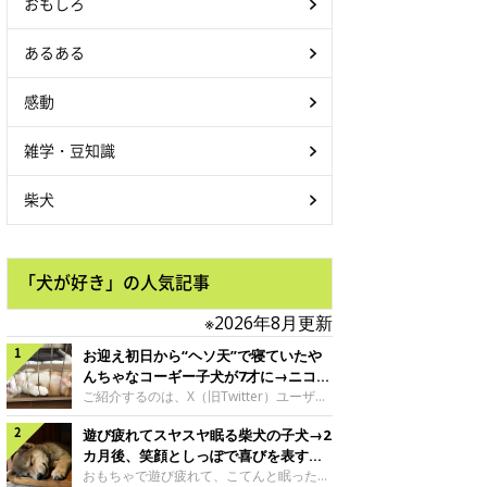
おもしろ
あるある
感動
雑学・豆知識
柴犬
「犬が好き」の人気記事
※2026年8月更新
お迎え初日から“ヘソ天”で寝ていたや
んちゃなコーギー子犬が7才に→ニコニ
コ“コーギースマイル”が魅力のコに成
ご紹介するのは、X（旧Twitter）ユーザー
＠Kus1oKg2vsgdWS2さんの愛犬でウェル
長！
遊び疲れてスヤスヤ眠る柴犬の子犬→2
シュ・コーギー・ペンブロークの神楽ちゃ
ん。今年の8月で7才になるという神楽ちゃ
カ月後、笑顔としっぽで喜びを表すコ
んですが、いったいどんな子犬時代を過ご
に成長！
おもちゃで遊び疲れて、こてんと眠った子