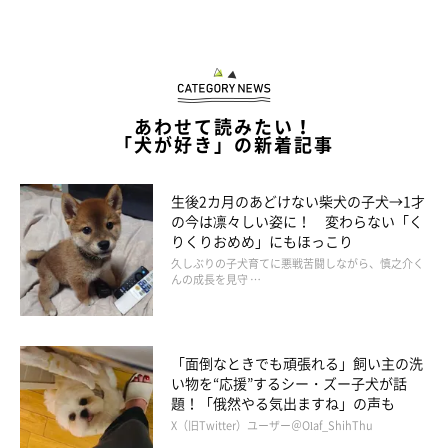
あわせて読みたい！
「犬が好き」の新着記事
生後2カ月のあどけない柴犬の子犬→1才
の今は凛々しい姿に！ 変わらない「く
りくりおめめ」にもほっこり
久しぶりの子犬育てに悪戦苦闘しながら、慎之介く
んの成長を見守 …
「面倒なときでも頑張れる」飼い主の洗
い物を“応援”するシー・ズー子犬が話
題！「俄然やる気出ますね」の声も
X（旧Twitter）ユーザー＠Olaf_ShihThu
＠minibiba10969