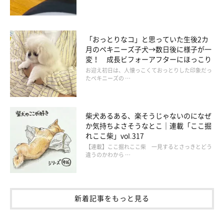
（ウィン）
「ペットボトルで一緒にあそぼーよー！」
「おっとりなコ」と思っていた生後2カ
月のペキニーズ子犬→数日後に様子が一
変！ 成長ビフォーアフターにほっこり
ラッキーちゃんともっと遊びたくて、一生懸命アピールするウィ
お迎え初日は、人懐っこくておっとりした印象だっ
ンちゃんヽ(｀▽´)/
たペキニーズの …
でも……
柴犬あるある、楽そうじゃないのになぜ
か気持ちよさそうなとこ｜連載「ここ掘
れここ柴」vol.317
【連載】ここ掘れここ柴 一見するとさっきとどう
違うのかわから …
新着記事をもっと見る