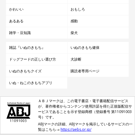
かわいい
おもしろ
あるある
感動
雑学・豆知識
柴犬
雑誌『いぬのきもち』
いぬのきもち健保
ドッグフードの正しい選び方
犬診断
いぬのきもちクイズ
購読者専用ページ
いぬ・ねこのきもちアプリ
ＡＢＪマークは、この電子書店・電子書籍配信サービス
が、著作権者からコンテンツ使用許諾を得た正規版配信サ
ービスであることを示す登録商標（登録番号 第11091003
号）です。
ABJマークの詳細、ABJマークを掲示しているサービスの一
覧はこちら→
https://aebs.or.jp/