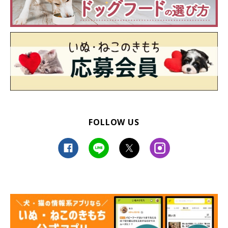
をチェックしていたそうです♪ ほんとうに仲良しなんだねっ
(●´ω｀●)
参照／Instagram（
＠minibiba10969
）
文／雨宮カイ
FOLLOW US