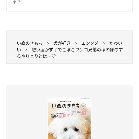
まで
「想い届かず」 ひとしきり暴れてご満足のラッキーは お
日様の下でのんびり大事な石をチェックするのがお楽しみ
🐶🎵 でもまだまだ遊び足りないウィンは何とかしてに〜や
んともっと遊びたいご様子😅 懸命のアプローチもお疲れ
のオッサンには届かず……(笑) #ゴールデンレトリバー
いぬのきもち
犬が好き
エンタメ
かわい
#goldenretriever #トイプードル #toypoodle #でこぼこ兄
い
想い届かず!? でこぼこワンコ兄弟のほのぼのす
るやりとりとは…♡
弟 #一緒に遊んで #まねっこ #石好き犬 #石フェチわんこ
同好会 #west_dog_japan #いぬのきもち
nahoko1069
さん(@minibiba10969)がシェアした投稿 -
2019年 3月月18日午前9時52分PDT
ふたりのやりとりがかわいくて、見ていてほのぼのとした気持ち
になってしまうのでした♡