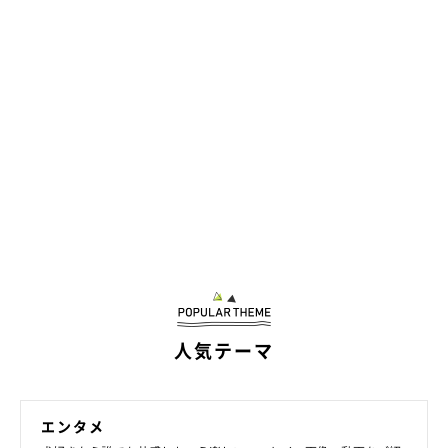
＠minibiba10969
（ラッキー）
「フッ……( ´ー｀)」
人気テーマ
まだまだのんびりしていたいラッキーちゃんに受け流されちゃっ
た！ ウィンちゃん、想いが届かず残念…(´；ω；｀)
エンタメ