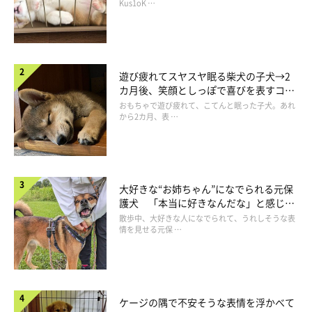
長！
Kus1oK …
遊び疲れてスヤスヤ眠る柴犬の子犬→2
＠minibiba10969
カ月後、笑顔としっぽで喜びを表すコに
成長！
おもちゃで遊び疲れて、こてんと眠った子犬。あれ
から2カ月、表 …
（ウィン）
「なぁ、石の何がおもろいん？」
と、ラッキーちゃんの石遊びを見つめるウィンちゃん。でも、も
大好きな“お姉ちゃん”になでられる元保
っと遊びたいウィンちゃんは……
護犬 「本当に好きなんだな」と感じる
表情にほっこり
散歩中、大好きな人になでられて、うれしそうな表
情を見せる元保 …
ケージの隅で不安そうな表情を浮かべて