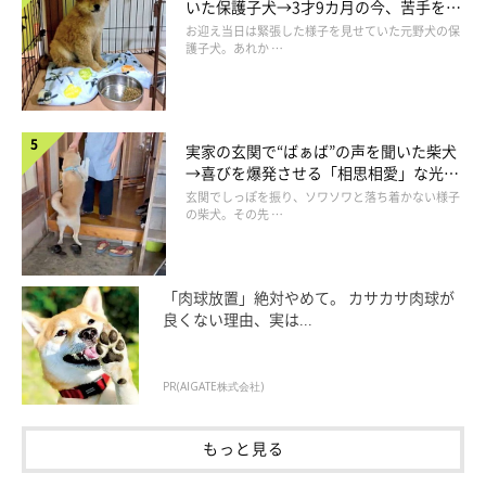
いた保護子犬→3才9カ月の今、苦手を克
服し頼もしいコに成長！
お迎え当日は緊張した様子を見せていた元野犬の保
護子犬。あれか …
実家の玄関で“ばぁば”の声を聞いた柴犬
→喜びを爆発させる「相思相愛」な光景
にほっこり
玄関でしっぽを振り、ソワソワと落ち着かない様子
の柴犬。その先 …
「肉球放置」絶対やめて。 カサカサ肉球が
良くない理由、実は...
＠minibiba10969
PR(AIGATE株式会社)
（ウィン）
「こうやって投げるからさ〜！」
もっと見る