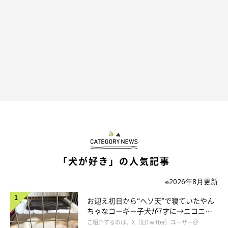
ペットボトルをくわえたウィンちゃんが登場〜！
「犬が好き」の人気記事
※2026年8月更新
お迎え初日から“ヘソ天”で寝ていたやん
ちゃなコーギー子犬が7才に→ニコニ
コ“コーギースマイル”が魅力のコに成
ご紹介するのは、X（旧Twitter）ユーザー＠