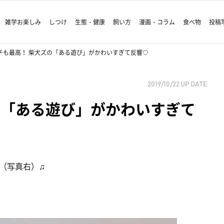
雑学お楽しみ
しつけ
生態・健康
飼い方
漫画・コラム
食べ物
投稿
チも最高！ 柴犬ズの「ある遊び」がかわいすぎて反響♡
2019/10/22
UP DATE
の「ある遊び」がかわいすぎて
（写真右）♫