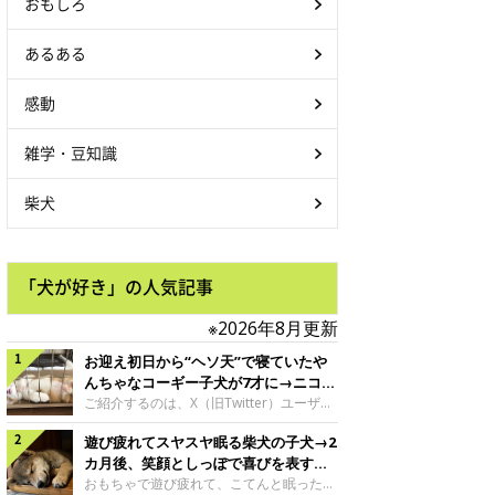
おもしろ
あるある
感動
雑学・豆知識
柴犬
「犬が好き」の人気記事
※2026年8月更新
お迎え初日から“ヘソ天”で寝ていたや
んちゃなコーギー子犬が7才に→ニコニ
コ“コーギースマイル”が魅力のコに成
ご紹介するのは、X（旧Twitter）ユーザー
＠Kus1oKg2vsgdWS2さんの愛犬でウェル
長！
遊び疲れてスヤスヤ眠る柴犬の子犬→2
シュ・コーギー・ペンブロークの神楽ちゃ
ん。今年の8月で7才になるという神楽ちゃ
カ月後、笑顔としっぽで喜びを表すコ
んですが、いったいどんな子犬時代を過ご
に成長！
おもちゃで遊び疲れて、こてんと眠った子