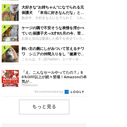
したのでしょうか。今回は、神楽ちゃんの
犬。あれから2カ月、表情や行動にさまざ
成長を飼い主さんと振り返ります！神楽ち
大好きな“お姉ちゃん”になでられる元
まな変化が見られるようになりました。遊
ゃんの成長について聞いた！お迎えから数
び疲れて眠る生後2カ月のなっちゃん遊び
保護犬 「本当に好きなんだな」と感
日後の神楽ちゃん（撮影時生後2カ月）＠
疲れた様子のなっちゃん。@Pkndg_紹介
じる表情にほっこり
散歩中、大好きな人になでられて、うれし
Kus1oKg2vsgdWS2――お迎え当初の神楽
するのは、X（旧Twitter）ユーザー
そうな表情を見せる元保護犬。甘えるよう
ちゃんの様子について教えてください。飼
@Pkndg_さんの愛犬・なっちゃん（取材
ケージの隅で不安そうな表情を浮かべ
な姿に、見ているこちらまでほっこりしま
い主さん： 「お迎え当日から“ヘソ天”で寝
時、生後4カ月／柴犬）。こちらの写真
す。大好きな“お姉ちゃん”に甘える小次郎
ていた保護子犬→3才9カ月の今、苦手
るようなコでし
は、なっちゃんが生後2カ月のころに撮影
くん妹さんになでてもらい、うれしそうな
を克服し頼もしいコに成長！
お迎え当日は緊張した様子を見せていた元
された一枚です。この日、なっちゃんは家
表情を見せる小次郎くん（2026年6月撮
野犬の保護子犬。あれから約3年半、苦手
族と一緒におもちゃで遊んでいました。た
影）。@mika_Jimmy紹介するのは、X（旧
飼い主の腕にしがみついて甘えるチワ
だったことを一つひとつ克服し、家族に寄
くさん遊んで疲れたのか、その後は眠り始
Twitter）ユーザー@mika_Jimmyさんの愛
り添う姿を見せています。お迎え当日、ケ
ワ シニアの仲間入りをし「健康で穏
めたそうです。眠るなっちゃん。
犬・小次郎くん（撮影時5才）。こちら
ージの隅で不安そうにお迎え当日のシルビ
やかな暮らしが続いてほしい」と願う
こちらは、X（旧Twitter）ユーザー＠
@Pkndg_
は、飼い主さんの妹さんと一緒に散歩をし
アちゃん。@nemonemotos今回紹介する
kotubusuke617さんが投稿した写真。写
たときに撮影したという一枚です。この
のは、X（旧Twitter）ユーザー
っているのは、愛犬でチワワのつぶしゃん
「え、こんなセールやってたの？」8
日、飼い主さんは実家から自宅へ帰る途
@nemonemotosさんの愛犬・シルビアち
（本名：こつぶちゃん）です。飼い主さん
0％OFF以上が続々登場！Amazonの本
中、妹さんと公園で待ち合わせ
ゃん（撮影当時、生後推定2カ月）。飼い
の腕にしがみつくつぶしゃん（撮影時6
気が...
主さんが「#最初に撮った一枚」として投
才）＠kotubusuke617撮影当時の状況に
PR(Amazon)
稿した写真には、ケージの隅で不安そうな
ついて伺うと、飼い主さんはこう教えてく
Recommended by
表情を浮かべるシルビアちゃんの姿が写っ
れました。飼い主さん： 「ある休日のこ
ていました。こちらは、保護犬だったシル
とです。私がソファに座った途端にひざの
上にのってきたので、そのままなでながら
もっと見る
テレビを見ていたのですが、微動だにしな
いので気になって見てみると、腕にしがみ
つくような形で気持ちよさそうに