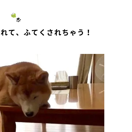
u
t
e
されて、ふてくされちゃう！