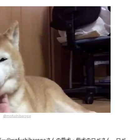
@mofushibarope
ザー
@mofushibaropeさん
の愛犬・柴犬のロペさん。ロペ