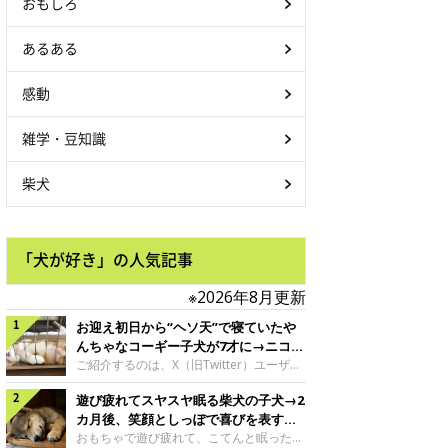
おもしろ
あるある
感動
雑学・豆知識
柴犬
「犬が好き」の人気記事
※2026年8月更新
お迎え初日から“ヘソ天”で寝ていたや
んちゃなコーギー子犬が7才に→ニコニ
コ“コーギースマイル”が魅力のコに成
ご紹介するのは、X（旧Twitter）ユーザー
＠Kus1oKg2vsgdWS2さんの愛犬でウェル
長！
遊び疲れてスヤスヤ眠る柴犬の子犬→2
シュ・コーギー・ペンブロークの神楽ちゃ
ん。今年の8月で7才になるという神楽ちゃ
カ月後、笑顔としっぽで喜びを表すコ
んですが、いったいどんな子犬時代を過ご
に成長！
おもちゃで遊び疲れて、こてんと眠った子