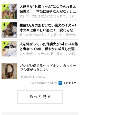
したのでしょうか。今回は、神楽ちゃんの
犬。あれから2カ月、表情や行動にさまざ
成長を飼い主さんと振り返ります！神楽ち
大好きな“お姉ちゃん”になでられる元
まな変化が見られるようになりました。遊
ゃんの成長について聞いた！お迎えから数
び疲れて眠る生後2カ月のなっちゃん遊び
保護犬 「本当に好きなんだな」と感
日後の神楽ちゃん（撮影時生後2カ月）＠
疲れた様子のなっちゃん。@Pkndg_紹介
じる表情にほっこり
散歩中、大好きな人になでられて、うれし
Kus1oKg2vsgdWS2――お迎え当初の神楽
するのは、X（旧Twitter）ユーザー
そうな表情を見せる元保護犬。甘えるよう
ちゃんの様子について教えてください。飼
@Pkndg_さんの愛犬・なっちゃん（取材
生後2カ月のあどけない柴犬の子犬→1
な姿に、見ているこちらまでほっこりしま
い主さん： 「お迎え当日から“ヘソ天”で寝
時、生後4カ月／柴犬）。こちらの写真
す。大好きな“お姉ちゃん”に甘える小次郎
才の今は凛々しい姿に！ 変わらない
るようなコでし
は、なっちゃんが生後2カ月のころに撮影
くん妹さんになでてもらい、うれしそうな
「くりくりおめめ」にもほっこり
幼い表情で飼い主さんを見つめる柴犬の子
された一枚です。この日、なっちゃんは家
表情を見せる小次郎くん（2026年6月撮
犬。1才を迎えた現在はすっかり成犬らし
族と一緒におもちゃで遊んでいました。た
影）。@mika_Jimmy紹介するのは、X（旧
人を怖がっていた保護犬が6才に→家族
くなりましたが、子犬のころから変わらな
くさん遊んで疲れたのか、その後は眠り始
Twitter）ユーザー@mika_Jimmyさんの愛
いところもあるそうです。家族に迎えたば
と出会って5年、穏やかに成長した現在
めたそうです。眠るなっちゃん。
犬・小次郎くん（撮影時5才）。こちら
かりの小さな慎之介くん生後2カ月の慎之
の姿にグッとくる
人を怖がり、ケージの奥で震えていた保護
@Pkndg_
は、飼い主さんの妹さんと一緒に散歩をし
介くん。@BLACKpurupuru紹介するの
犬。家族と出会って5年、今では笑顔を見
たときに撮影したという一枚です。この
は、X（旧Twitter）ユーザー
せ、飼い主さんの娘さんにも少しずつ心を
ガシガシ使えるヘッドホン。カッター
日、飼い主さんは実家から自宅へ帰る途
@BLACKpurupuruさんの愛犬・慎之介く
開くようになりました。（写真左から）先
でも傷がつきにくい
中、妹さんと公園で待ち合わせ
ん（取材時1才／柴犬）です。こちらは、
住犬・ライナちゃん、レオナちゃん。
慎之介くんが生後2カ月のころ、家族に迎
@lina_and_leona紹介するのは、
PR(Marshall Group AB)
えて約2週間後に撮影された一枚。小さな
Instagramユーザー@lina_and_leonaさん
Recommended by
体とあどけない表情が印象的です。飼い主
の愛犬・レオナちゃん（取材時6才／柴犬
さんの夫に抱っこされる慎之介くん。@B
／写真右）です。穏やかで優しい表情を見
せる今の姿からは想像できませんが、レオ
もっと見る
ナちゃんには悲しい過去があるといいま
す。人が怖くてケージの中で震えていた家
に来て2日目のレオナちゃん。@