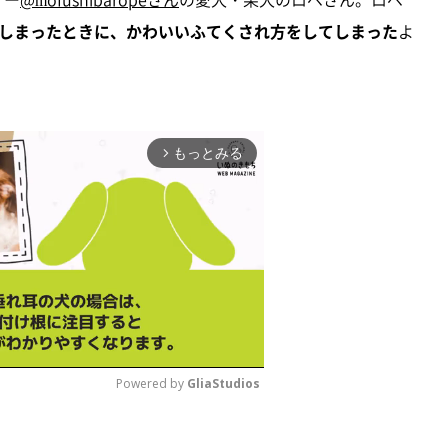
しまったときに、かわいいふてくされ方をしてしまった
よ
もっとみる
arrow_forward_ios
Powered by 
GliaStudios
M