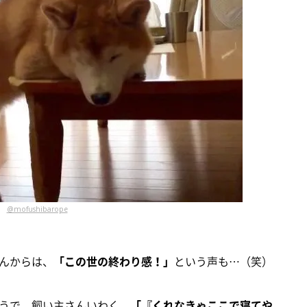
@mofushibarope
んからは、
「この世の終わり感！」
という声も…（笑）
うで、飼い主さんいわく、
「『くれなきゃここで寝てや