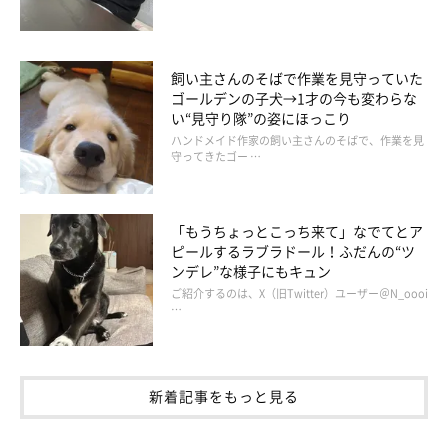
飼い主さんのそばで作業を見守っていた
ゴールデンの子犬→1才の今も変わらな
い“見守り隊”の姿にほっこり
ハンドメイド作家の飼い主さんのそばで、作業を見
守ってきたゴー …
「もうちょっとこっち来て」なでてとア
ピールするラブラドール！ふだんの“ツ
ンデレ”な様子にもキュン
ご紹介するのは、X（旧Twitter）ユーザー＠N_oooi
…
新着記事をもっと見る