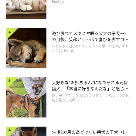
長！
Kus1oK …
遊び疲れてスヤスヤ眠る柴犬の子犬→2
カ月後、笑顔としっぽで喜びを表すコに
成長！
おもちゃで遊び疲れて、こてんと眠った子犬。あれ
から2カ月、表 …
大好きな“お姉ちゃん”になでられる元保
護犬 「本当に好きなんだな」と感じる
表情にほっこり
散歩中、大好きな人になでられて、うれしそうな表
情を見せる元保 …
生後2カ月のあどけない柴犬の子犬→1才