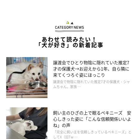
あわせて読みたい！
「犬が好き」の新着記事
譲渡会でひとり物陰に隠れていた推定7
才の保護犬→お迎えから1年、自ら隣に
来てくつろぐ姿にほっこり
譲渡会で物陰に隠れていた推定7才の保護犬・シャ
ムちゃん。家族 …
飼い主のひざの上で眠るペキニーズ 安
心しきった姿に「こんな信頼関係いいよ
ね」の声
「完全に飼い主を信頼しきっているペキニーズ」と
してX（旧Tw …