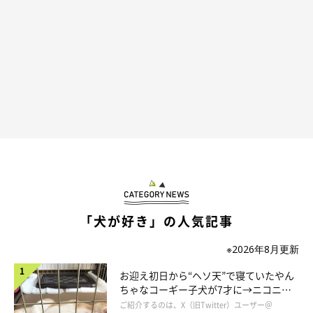
「犬が好き」の人気記事
※2026年8月更新
お迎え初日から“ヘソ天”で寝ていたやん
ちゃなコーギー子犬が7才に→ニコニ
コ“コーギースマイル”が魅力のコに成
ご紹介するのは、X（旧Twitter）ユーザー＠