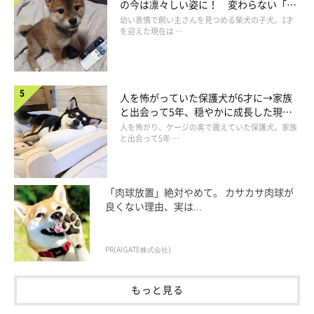
の今は凛々しい姿に！ 変わらない「く
りくりおめめ」にもほっこり
幼い表情で飼い主さんを見つめる柴犬の子犬。1才
を迎えた現在は …
人を怖がっていた保護犬が6才に→家族
と出会って5年、穏やかに成長した現在
の姿にグッとくる
人を怖がり、ケージの奥で震えていた保護犬。家族
と出会って5年 …
「肉球放置」絶対やめて。 カサカサ肉球が
良くない理由、実は...
PR(AIGATE株式会社)
もっと見る