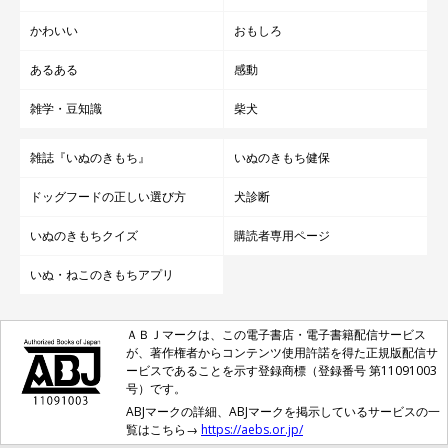
かわいい
おもしろ
あるある
感動
雑学・豆知識
柴犬
雑誌『いぬのきもち』
いぬのきもち健保
ドッグフードの正しい選び方
犬診断
いぬのきもちクイズ
購読者専用ページ
いぬ・ねこのきもちアプリ
ＡＢＪマークは、この電子書店・電子書籍配信サービス
が、著作権者からコンテンツ使用許諾を得た正規版配信サ
ービスであることを示す登録商標（登録番号 第11091003
号）です。
ABJマークの詳細、ABJマークを掲示しているサービスの一
覧はこちら→
https://aebs.or.jp/