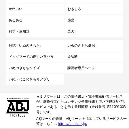
かわいい
おもしろ
あるある
感動
雑学・豆知識
柴犬
雑誌『いぬのきもち』
いぬのきもち健保
ドッグフードの正しい選び方
犬診断
いぬのきもちクイズ
購読者専用ページ
いぬ・ねこのきもちアプリ
ＡＢＪマークは、この電子書店・電子書籍配信サービス
が、著作権者からコンテンツ使用許諾を得た正規版配信サ
ービスであることを示す登録商標（登録番号 第11091003
号）です。
ABJマークの詳細、ABJマークを掲示しているサービスの一
覧はこちら→
https://aebs.or.jp/