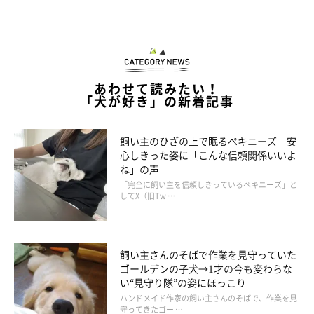
あわせて読みたい！
「犬が好き」の新着記事
飼い主のひざの上で眠るペキニーズ 安
心しきった姿に「こんな信頼関係いいよ
ね」の声
「完全に飼い主を信頼しきっているペキニーズ」と
してX（旧Tw …
飼い主さんのそばで作業を見守っていた
ゴールデンの子犬→1才の今も変わらな
い“見守り隊”の姿にほっこり
ハンドメイド作家の飼い主さんのそばで、作業を見
守ってきたゴー …