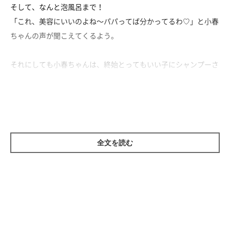
そして、なんと泡風呂まで！
「これ、美容にいいのよね～パパってば分かってるわ♡」と小春
ちゃんの声が聞こえてくるよう。
それにしても小春ちゃんは、終始とってもいい子にシャンプーさ
れています。
お腹側まで仰向けになってゴシゴシ。
とってもきれいになりました♪
全文を読む