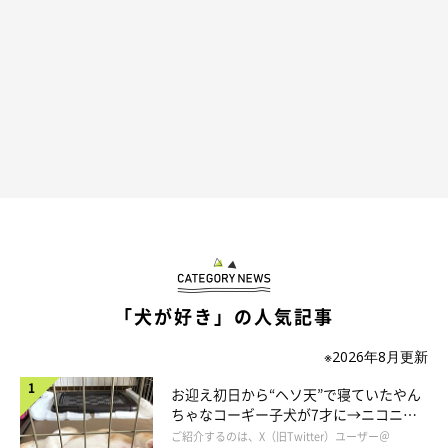
「犬が好き」の人気記事
※2026年8月更新
お迎え初日から“ヘソ天”で寝ていたやん
ちゃなコーギー子犬が7才に→ニコニ
コ“コーギースマイル”が魅力のコに成
ご紹介するのは、X（旧Twitter）ユーザー＠