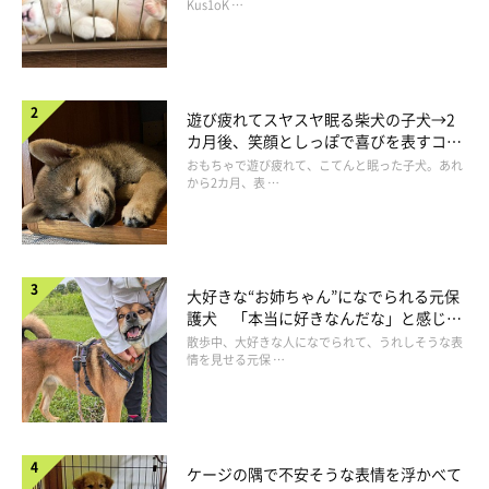
長！
Kus1oK …
遊び疲れてスヤスヤ眠る柴犬の子犬→2
カ月後、笑顔としっぽで喜びを表すコに
成長！
おもちゃで遊び疲れて、こてんと眠った子犬。あれ
から2カ月、表 …
大好きな“お姉ちゃん”になでられる元保
護犬 「本当に好きなんだな」と感じる
表情にほっこり
散歩中、大好きな人になでられて、うれしそうな表
情を見せる元保 …
ケージの隅で不安そうな表情を浮かべて