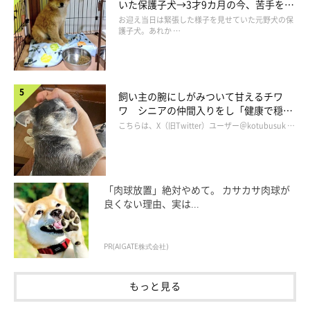
いた保護子犬→3才9カ月の今、苦手を克
服し頼もしいコに成長！
お迎え当日は緊張した様子を見せていた元野犬の保
護子犬。あれか …
飼い主の腕にしがみついて甘えるチワ
ワ シニアの仲間入りをし「健康で穏や
かな暮らしが続いてほしい」と願う
こちらは、X（旧Twitter）ユーザー＠kotubusuk …
「肉球放置」絶対やめて。 カサカサ肉球が
良くない理由、実は...
PR(AIGATE株式会社)
もっと見る