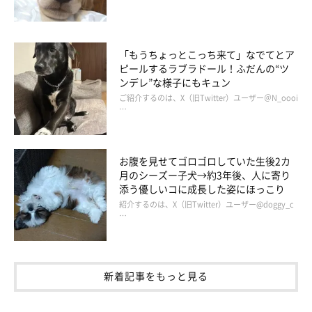
「もうちょっとこっち来て」なでてとア
ピールするラブラドール！ふだんの“ツ
ンデレ”な様子にもキュン
ご紹介するのは、X（旧Twitter）ユーザー＠N_oooi
…
お腹を見せてゴロゴロしていた生後2カ
月のシーズー子犬→約3年後、人に寄り
添う優しいコに成長した姿にほっこり
紹介するのは、X（旧Twitter）ユーザー@doggy_c
…
新着記事をもっと見る