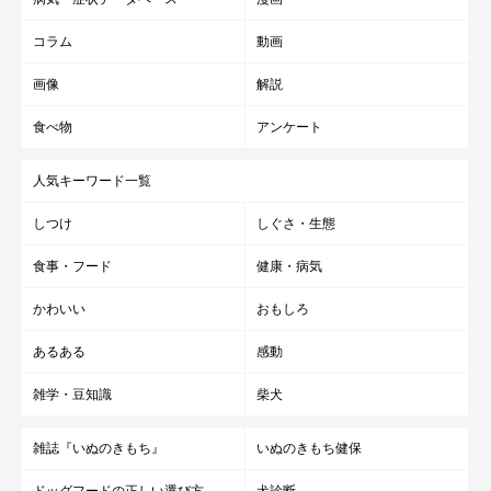
コラム
動画
画像
解説
食べ物
アンケート
人気キーワード一覧
しつけ
しぐさ・生態
食事・フード
健康・病気
かわいい
おもしろ
あるある
感動
雑学・豆知識
柴犬
雑誌『いぬのきもち』
いぬのきもち健保
ドッグフードの正しい選び方
犬診断