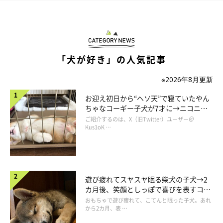
「犬が好き」の人気記事
※2026年8月更新
お迎え初日から“ヘソ天”で寝ていたやん
ちゃなコーギー子犬が7才に→ニコニ
コ“コーギースマイル”が魅力のコに成
ご紹介するのは、X（旧Twitter）ユーザー＠
長！
Kus1oK …
遊び疲れてスヤスヤ眠る柴犬の子犬→2
カ月後、笑顔としっぽで喜びを表すコに
成長！
おもちゃで遊び疲れて、こてんと眠った子犬。あれ
から2カ月、表 …