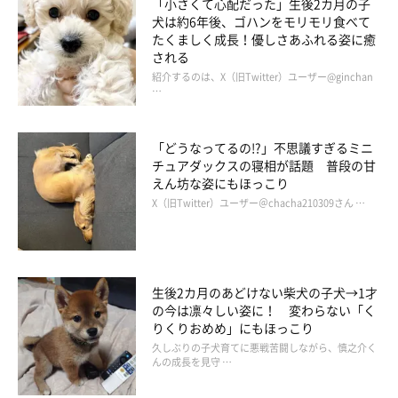
「小さくて心配だった」生後2カ月の子
犬は約6年後、ゴハンをモリモリ食べて
たくましく成長！優しさあふれる姿に癒
される
紹介するのは、X（旧Twitter）ユーザー@ginchan
…
「どうなってるの!?」不思議すぎるミニ
チュアダックスの寝相が話題 普段の甘
えん坊な姿にもほっこり
X（旧Twitter）ユーザー＠chacha210309さん …
生後2カ月のあどけない柴犬の子犬→1才
の今は凛々しい姿に！ 変わらない「く
りくりおめめ」にもほっこり
久しぶりの子犬育てに悪戦苦闘しながら、慎之介く
んの成長を見守 …