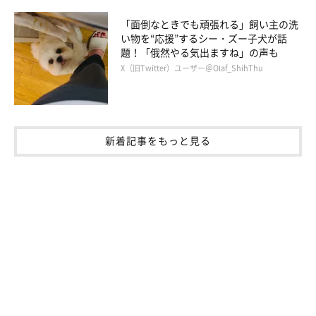
「面倒なときでも頑張れる」飼い主の洗
い物を“応援”するシー・ズー子犬が話
題！「俄然やる気出ますね」の声も
X（旧Twitter）ユーザー＠Olaf_ShihThu
新着記事をもっと見る