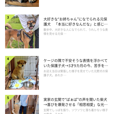
大好きな“お姉ちゃん”になでられる元保
護犬 「本当に好きなんだな」と感じる
表情にほっこり
散歩中、大好きな人になでられて、うれしそうな表
情を見せる元保 …
ケージの隅で不安そうな表情を浮かべて
いた保護子犬→3才9カ月の今、苦手を克
服し頼もしいコに成長！
お迎え当日は緊張した様子を見せていた元野犬の保
護子犬。あれか …
実家の玄関で“ばぁば”の声を聞いた柴犬
→喜びを爆発させる「相思相愛」な光景
にほっこり
玄関でしっぽを振り、ソワソワと落ち着かない様子