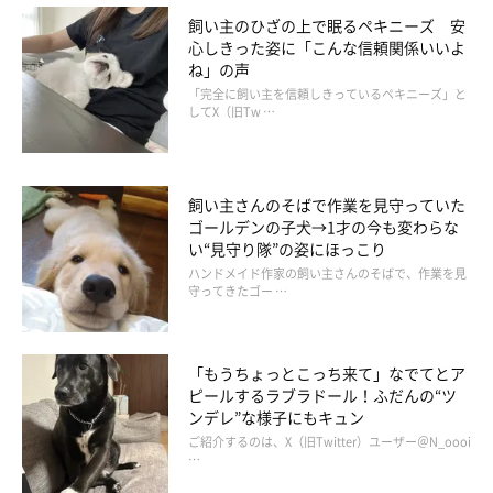
文／Ayano Yamabuki
飼い主のひざの上で眠るペキニーズ 安
心しきった姿に「こんな信頼関係いいよ
ね」の声
「完全に飼い主を信頼しきっているペキニーズ」と
してX（旧Tw …
飼い主さんのそばで作業を見守っていた
ゴールデンの子犬→1才の今も変わらな
い“見守り隊”の姿にほっこり
ハンドメイド作家の飼い主さんのそばで、作業を見
守ってきたゴー …
「もうちょっとこっち来て」なでてとア
ピールするラブラドール！ふだんの“ツ
ンデレ”な様子にもキュン
ご紹介するのは、X（旧Twitter）ユーザー＠N_oooi
…