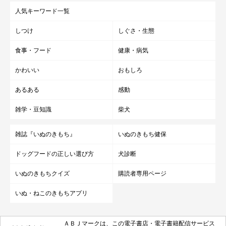
人気キーワード一覧
しつけ
しぐさ・生態
食事・フード
健康・病気
かわいい
おもしろ
あるある
感動
雑学・豆知識
柴犬
雑誌『いぬのきもち』
いぬのきもち健保
ドッグフードの正しい選び方
犬診断
いぬのきもちクイズ
購読者専用ページ
いぬ・ねこのきもちアプリ
ＡＢＪマークは、この電子書店・電子書籍配信サービス