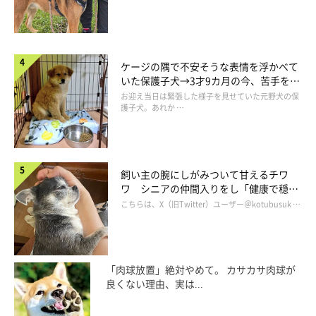
ケージの隅で不安そうな表情を浮かべて
いた保護子犬→3才9カ月の今、苦手を克
服し頼もしいコに成長！
お迎え当日は緊張した様子を見せていた元野犬の保
護子犬。あれか …
@ringoro119
りんご郎くんは
「え？ そう！ それそれ！ すごい気持ちいい
撫で心地」
とでもいうかのような表情に！ お口を開けちゃって
飼い主の腕にしがみついて甘えるチワ
気持ちよさそうです♡
ワ シニアの仲間入りをし「健康で穏や
かな暮らしが続いてほしい」と願う
こちらは、X（旧Twitter）ユーザー＠kotubusuk …
このりんご郎くんの表情を見たTwitterユーザーさんたちは、
「りんご郎、口を開けて、真剣な表情で（笑）、なでられ加減の
確認作業をしている〜。」「何かを悟った表情。」「上手になっ
「肉球放置」絶対やめて。 カサカサ肉球が
良くない理由、実は...
たねって言ってますね目が笑っている」
と、妹ちゃんの撫で方が
変わったのをりんご郎くんが察した瞬間の表情に注目したようで