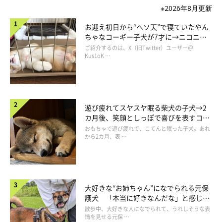
※2026年8月更新
お迎え初日から“ヘソ天”で寝ていたやん
ちゃなコーギー子犬が7才に→ニコニ
コ“コーギースマイル”が魅力のコに成
ご紹介するのは、X（旧Twitter）ユーザー＠
長！
Kus1oK …
遊び疲れてスヤスヤ眠る柴犬の子犬→2
え？ そう！ それそれ！
カ月後、笑顔としっぽで喜びを表すコに
成長！
おもちゃで遊び疲れて、こてんと眠った子犬。あれ
から2カ月、表 …
大好きな“お姉ちゃん”になでられる元保
護犬 「本当に好きなんだな」と感じる
表情にほっこり
散歩中、大好きな人になでられて、うれしそうな表
情を見せる元保 …