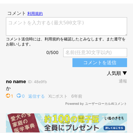
@ringoro119
ママさんがりんご郎くんに何気なく触れると、妹ちゃんも
「ぽ
ん」
っと手をりんご郎くんの足に置きます。