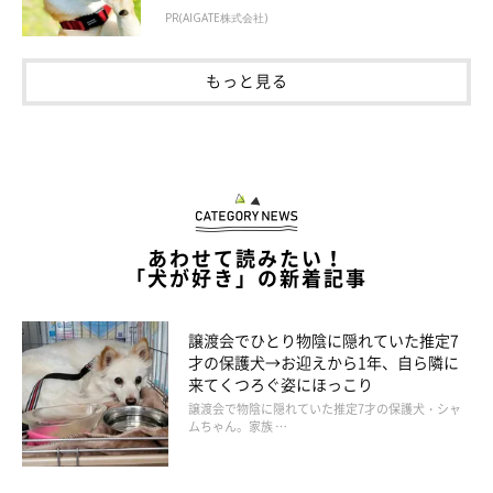
す。
PR(AIGATE株式会社)
もっと見る
こんなにも驚いた表情を見せてくれるなんて、よっぽどの変化が
あったのかもしれませんね！
お互いのことを思い合えるとっても仲良しな兄妹コンビ。ふたり
の素敵な日常の様子に、今後も注目です♪
あわせて読みたい！
「犬が好き」の新着記事
譲渡会でひとり物陰に隠れていた推定7
動画はこちら↓
才の保護犬→お迎えから1年、自ら隣に
https://twitter.com/ringoro119/status/1232979260924555265
来てくつろぐ姿にほっこり
譲渡会で物陰に隠れていた推定7才の保護犬・シャ
ムちゃん。家族 …
参照／Twitter（
@ringoro119
）