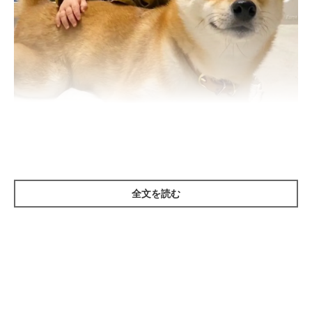
@ringoro119
Twitterユーザー
@ringoro119
さんの愛犬、柴犬のりんご郎くん
と、妹ちゃん。ふたりはとっても仲良しで、飼い主さんの
Twitterでも、妹ちゃんがりんご郎くんのもふもふをよく撫でて
全文を読む
あげている様子が投稿されています。
でも、赤ちゃんの妹ちゃんは撫で加減がまだわからないみたい。
そこで妹ちゃんは、りんご郎くんが心地よいと感じる撫で加減を
ママさんから教えてもらったようですが…そのときの
りんご郎く