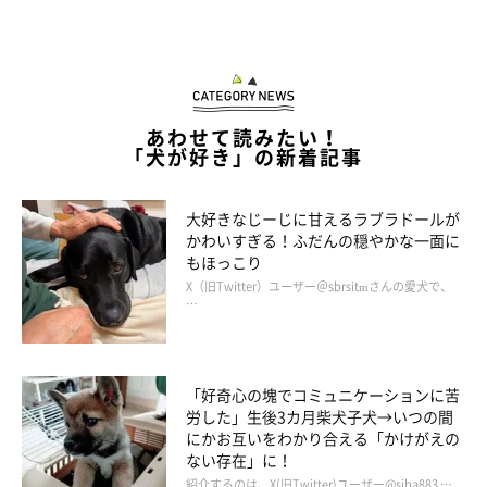
あわせて読みたい！
「犬が好き」の新着記事
大好きなじーじに甘えるラブラドールが
かわいすぎる！ふだんの穏やかな一面に
もほっこり
X（旧Twitter）ユーザー＠sbrsitmさんの愛犬で、
…
「好奇心の塊でコミュニケーションに苦
労した」生後3カ月柴犬子犬→いつの間
にかお互いをわかり合える「かけがえの
ない存在」に！
紹介するのは、X(旧Twitter)ユーザー@siba883 …