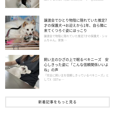
譲渡会でひとり物陰に隠れていた推定7
才の保護犬→お迎えから1年、自ら隣に
来てくつろぐ姿にほっこり
譲渡会で物陰に隠れていた推定7才の保護犬・シャ
ムちゃん。家族 …
飼い主のひざの上で眠るペキニーズ 安
心しきった姿に「こんな信頼関係いいよ
ね」の声
「完全に飼い主を信頼しきっているペキニーズ」と
してX（旧Tw …
新着記事をもっと見る