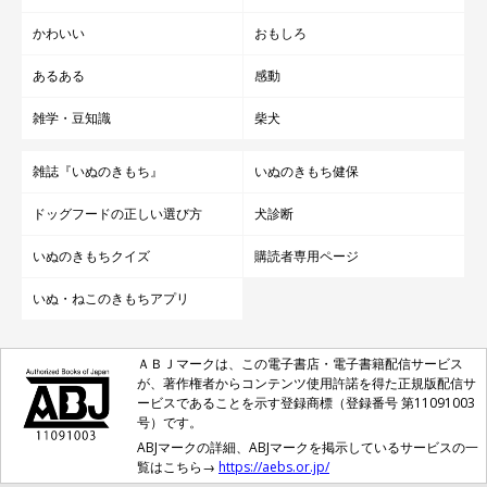
かわいい
おもしろ
あるある
感動
雑学・豆知識
柴犬
雑誌『いぬのきもち』
いぬのきもち健保
ドッグフードの正しい選び方
犬診断
いぬのきもちクイズ
購読者専用ページ
いぬ・ねこのきもちアプリ
ＡＢＪマークは、この電子書店・電子書籍配信サービス
が、著作権者からコンテンツ使用許諾を得た正規版配信サ
ービスであることを示す登録商標（登録番号 第11091003
号）です。
ABJマークの詳細、ABJマークを掲示しているサービスの一
覧はこちら→
https://aebs.or.jp/