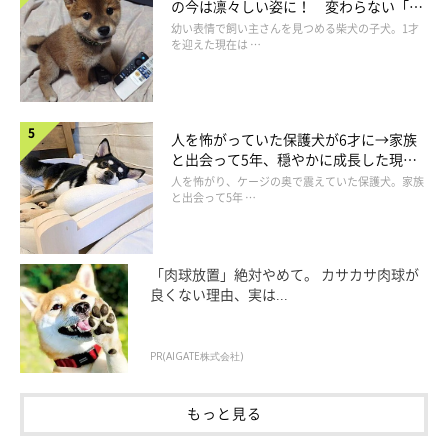
の今は凛々しい姿に！ 変わらない「く
りくりおめめ」にもほっこり
幼い表情で飼い主さんを見つめる柴犬の子犬。1才
を迎えた現在は …
人を怖がっていた保護犬が6才に→家族
と出会って5年、穏やかに成長した現在
の姿にグッとくる
人を怖がり、ケージの奥で震えていた保護犬。家族
と出会って5年 …
「肉球放置」絶対やめて。 カサカサ肉球が
良くない理由、実は...
PR(AIGATE株式会社)
もっと見る