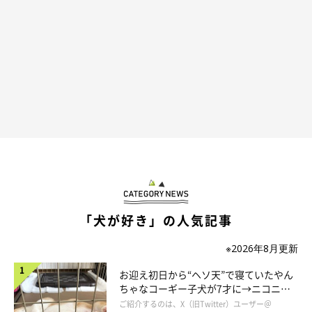
「犬が好き」の人気記事
※2026年8月更新
お迎え初日から“ヘソ天”で寝ていたやん
ちゃなコーギー子犬が7才に→ニコニ
コ“コーギースマイル”が魅力のコに成
ご紹介するのは、X（旧Twitter）ユーザー＠