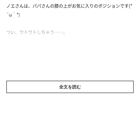
ノエさんは、パパさんの膝の上がお気に入りのポジションです(*
´ω｀*)
つい、ウトウトしちゃう……。
いつでもどこでもパパさんにべったり甘えていたいノエさんなの
でした(*´▽｀*)
全文を読む