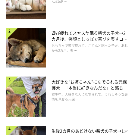
長！
Kus1oK …
遊び疲れてスヤスヤ眠る柴犬の子犬→2
カ月後、笑顔としっぽで喜びを表すコに
成長！
おもちゃで遊び疲れて、こてんと眠った子犬。あれ
から2カ月、表 …
大好きな“お姉ちゃん”になでられる元保
護犬 「本当に好きなんだな」と感じる
表情にほっこり
散歩中、大好きな人になでられて、うれしそうな表
情を見せる元保 …
生後2カ月のあどけない柴犬の子犬→1才