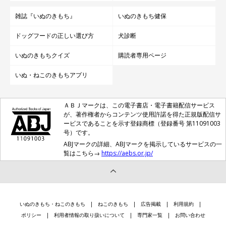
雑誌『いぬのきもち』
いぬのきもち健保
ドッグフードの正しい選び方
犬診断
いぬのきもちクイズ
購読者専用ページ
いぬ・ねこのきもちアプリ
ＡＢＪマークは、この電子書店・電子書籍配信サービス
が、著作権者からコンテンツ使用許諾を得た正規版配信サ
ービスであることを示す登録商標（登録番号 第11091003
号）です。
ABJマークの詳細、ABJマークを掲示しているサービスの一
覧はこちら→
https://aebs.or.jp/
いぬのきもち・ねこのきもち
ねこのきもち
広告掲載
利用規約
ポリシー
利用者情報の取り扱いについて
専門家一覧
お問い合わせ