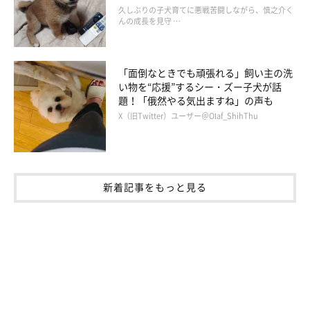
久しぶりの子犬育てに悪戦苦闘しながら、慎之介く
んの成長を見守 …
「面倒なときでも頑張れる」飼い主の洗
い物を“応援”するシー・ズー子犬が話
題！「俄然やる気出ますね」の声も
X（旧Twitter）ユーザー＠Olaf_ShihThu
新着記事をもっと見る