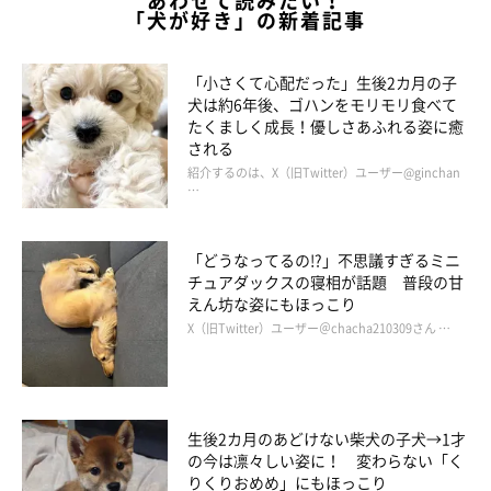
あわせて読みたい！
ラスト制作をはじめ、パッケージイラスト、ゲームイラスト、キ
「犬が好き」の新着記事
ャラクターデザインなど様々な媒体やジャンルで活動。
日本プロ野球「オリックス・バファローズ」の公式マスコットの
「小さくて心配だった」生後2カ月の子
犬は約6年後、ゴハンをモリモリ食べて
デザインを手がける（バファローブル・バファローベル）京都在
たくましく成長！優しさあふれる姿に癒
住。
される
「あうんのてんぽ」本編では、だんなとして登場する。
紹介するのは、X（旧Twitter）ユーザー@ginchan
…
AUNITEM(犬グッズSHOP)
「どうなってるの!?」不思議すぎるミニ
チュアダックスの寝相が話題 普段の甘
てんぽyoutubeチャンネル
えん坊な姿にもほっこり
X（旧Twitter）ユーザー＠chacha210309さん …
生後2カ月のあどけない柴犬の子犬→1才
の今は凛々しい姿に！ 変わらない「く
りくりおめめ」にもほっこり