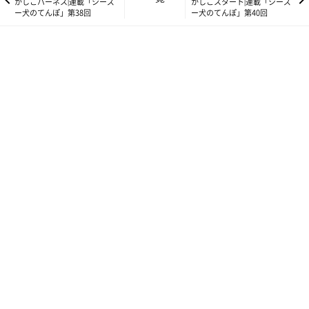
かしこハーネス|連載「シーズ
かしこスタート|連載「シーズ
ー犬のてんぽ」第38回
ー犬のてんぽ」第40回