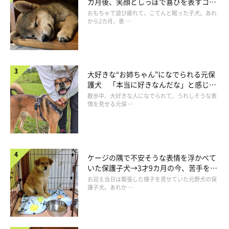
カ月後、笑顔としっぽで喜びを表すコに
成長！
おもちゃで遊び疲れて、こてんと眠った子犬。あれ
から2カ月、表 …
大好きな“お姉ちゃん”になでられる元保
護犬 「本当に好きなんだな」と感じる
表情にほっこり
散歩中、大好きな人になでられて、うれしそうな表
情を見せる元保 …
ケージの隅で不安そうな表情を浮かべて
いた保護子犬→3才9カ月の今、苦手を克
服し頼もしいコに成長！
お迎え当日は緊張した様子を見せていた元野犬の保
護子犬。あれか …