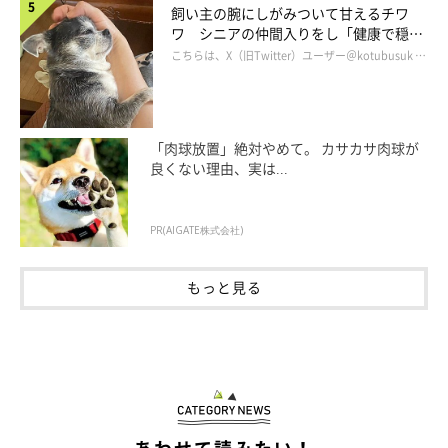
飼い主の腕にしがみついて甘えるチワ
ワ シニアの仲間入りをし「健康で穏や
かな暮らしが続いてほしい」と願う
こちらは、X（旧Twitter）ユーザー＠kotubusuk …
「肉球放置」絶対やめて。 カサカサ肉球が
良くない理由、実は...
PR(AIGATE株式会社)
もっと見る
プロフィール
幸池重季（だんな）
「いぬのきもち」ほか、児童書や教育誌イラストを中心としたイ