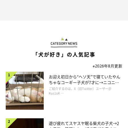
「犬が好き」の人気記事
※2026年8月更新
お迎え初日から“ヘソ天”で寝ていたやん
ちゃなコーギー子犬が7才に→ニコニ
コ“コーギースマイル”が魅力のコに成
ご紹介するのは、X（旧Twitter）ユーザー＠
長！
Kus1oK …
遊び疲れてスヤスヤ眠る柴犬の子犬→2